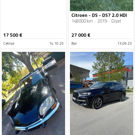
Citroen - DS - DS7 2.0 HDI
148000 km
2019
Dizel
17 500
€
27 000
€
Cetinje
14.10.25
Bar
13.09.23