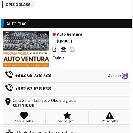
OPIS OGLASA
AUTO PLAC
Auto Ventura
(
QP885
)
Cetinje
+382 69 738 738
Aktivan
+382 67 638 638
Crna Gora
-
Cetinje
,
> Okolina grada
CETINJE BB
Sačuvaj oglas
Sačuvaj profil
Prijavi oglas
Pogledaj sve oglase prodavca