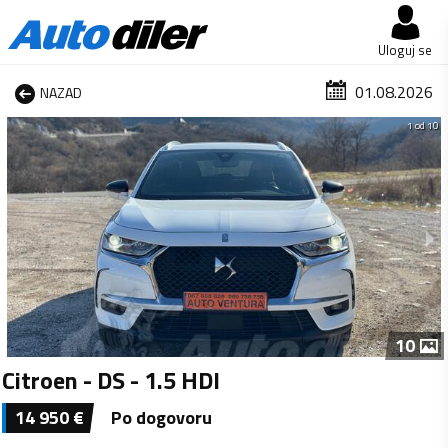
Uloguj se
01.08.2026
NAZAD
1 od 10
10
Citroen - DS - 1.5 HDI
14 950
€
Po dogovoru