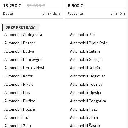
13 250
€
13 950
€
8 900
€
Budva
prije 4 dana
Podgorica
prije 10 h
BRZA PRETRAGA
Automobili
Andrijevica
Automobili
Bar
Automobili
Berane
Automobili
Bijelo Polje
Automobili
Budva
Automobili
Cetinje
Automobili
Danilovgrad
Automobili
Gusinje
Automobili
Herceg Novi
Automobili
Kolašin
Automobili
Kotor
Automobili
Mojkovac
Automobili
Nikšić
Automobili
Petnjica
Automobili
Plav
Automobili
Pljevlja
Automobili
Plužine
Automobili
Podgorica
Automobili
Rožaje
Automobili
Tivat
Automobili
Tuzi
Automobili
Ulcinj
Automobili
Zeta
Automobili
Šavnik