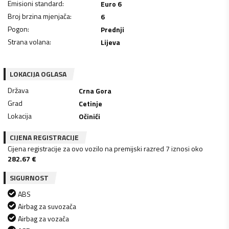
Emisioni standard
:
Euro 6
Broj brzina mjenjača
:
6
Pogon
:
Prednji
Strana volana
:
Lijeva
LOKACIJA OGLASA
Država
Crna Gora
Grad
Cetinje
Lokacija
Očinići
CIJENA REGISTRACIJE
Cijena registracije za ovo vozilo na premijski razred 7 iznosi oko
282.67
€
SIGURNOST
ABS
Airbag za suvozača
Airbag za vozača