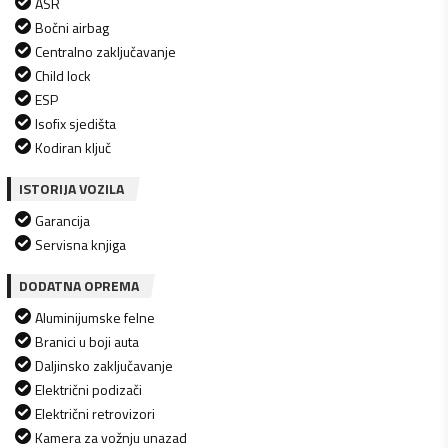
ASR
Bočni airbag
Centralno zaključavanje
Child lock
ESP
Isofix sjedišta
Kodiran ključ
ISTORIJA VOZILA
Garancija
Servisna knjiga
DODATNA OPREMA
Aluminijumske felne
Branici u boji auta
Daljinsko zaključavanje
Električni podizači
Električni retrovizori
Kamera za vožnju unazad