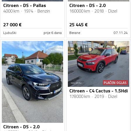
Citroen - DS - Pallas
Citroen - DS - 2.0
4000 km
1974
Benzin
160000 km
2018
Dizel
27 000
€
25 445
€
Ljubuški
prije 6 dana
Berane
07.11.24
PLAĆEN OGLAS
Citroen - C4 Cactus - 1.5Hdi
178000 km
2019
Dizel
Citroen - DS - 2.0