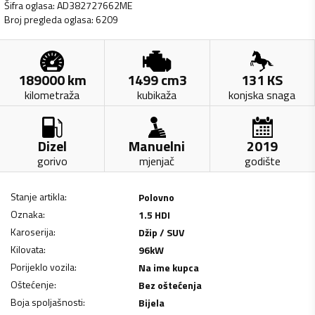
Šifra oglasa
:
AD382727662ME
Broj pregleda oglasa
:
6209
189000
km
1499
cm3
131
KS
kilometraža
kubikaža
konjska snaga
Dizel
Manuelni
2019
gorivo
mjenjač
godište
Stanje artikla
:
Polovno
Oznaka
:
1.5 HDI
Karoserija
:
Džip / SUV
Kilovata
:
96
kW
Porijeklo vozila
:
Na ime kupca
Oštećenje
:
Bez oštećenja
Boja spoljašnosti
:
Bijela