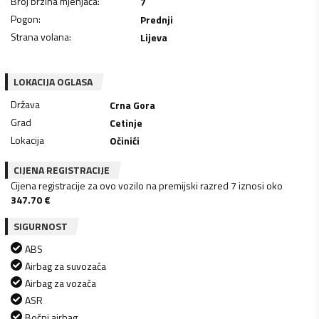
Broj brzina mjenjača
:
7
Pogon
:
Prednji
Strana volana
:
Lijeva
LOKACIJA OGLASA
Država
Crna Gora
Grad
Cetinje
Lokacija
Očinići
CIJENA REGISTRACIJE
Cijena registracije za ovo vozilo na premijski razred 7 iznosi oko
347.70
€
SIGURNOST
ABS
Airbag za suvozača
Airbag za vozača
ASR
Bočni airbag