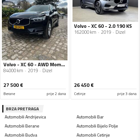
Volvo - XC 60 - 2.0 190 KS
162000 km
2019
Dizel
Volvo - XC 60 - AWD Momentum
84000 km
2019
Dizel
27 500
€
26 450
€
Berane
prije 2 dana
Cetinje
prije 3 dana
BRZA PRETRAGA
Automobili
Andrijevica
Automobili
Bar
Automobili
Berane
Automobili
Bijelo Polje
Automobili
Budva
Automobili
Cetinje