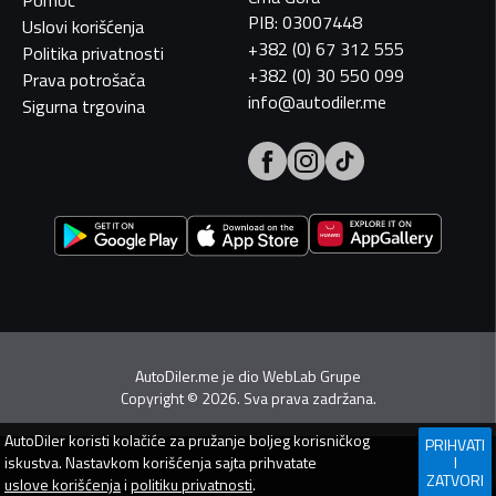
PIB: 03007448
Uslovi korišćenja
+382 (0) 67 312 555
Politika privatnosti
+382 (0) 30 550 099
Prava potrošača
info@autodiler.me
Sigurna trgovina
AutoDiler.me je dio
WebLab Grupe
Copyright
©
2026. Sva prava zadržana.
AutoDiler
koristi kolačiće za pružanje boljeg korisničkog
PRIHVATI
iskustva. Nastavkom korišćenja sajta prihvatate
I
ZATVORI
uslove korišćenja
i
politiku privatnosti
.