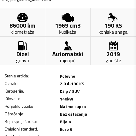
86000
km
1969
cm3
190
KS
kilometraža
kubikaža
konjska snaga
Dizel
Automatski
2019
gorivo
mjenjač
godište
Stanje artikla
:
Polovno
Oznaka
:
2.0 d-190 KS
Karoserija
:
Džip / SUV
Kilovata
:
140
kW
Porijeklo vozila
:
Na ime kupca
Oštećenje
:
Bez oštećenja
Boja spoljašnosti
:
Bijela
Emisioni standard
:
Euro 6