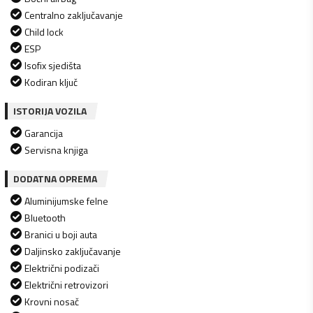
Centralno zaključavanje
Child lock
ESP
Isofix sjedišta
Kodiran ključ
ISTORIJA VOZILA
Garancija
Servisna knjiga
DODATNA OPREMA
Aluminijumske felne
Bluetooth
Branici u boji auta
Daljinsko zaključavanje
Električni podizači
Električni retrovizori
Krovni nosač