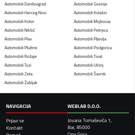
Automobili
Danilovgrad
Automobili
Gusinje
Automobili
Herceg Novi
Automobili
Kolašin
Automobili
Kotor
Automobili
Mojkovac
Automobili
Nikšić
Automobili
Petnjica
Automobili
Plav
Automobili
Pljevlja
Automobili
Plužine
Automobili
Podgorica
Automobili
Rožaje
Automobili
Tivat
Automobili
Tuzi
Automobili
Ulcinj
Automobili
Zeta
Automobili
Šavnik
Automobili
Žabljak
NAVIGACIJA
WEBLAB D.O.O.
Jovana Tomaševića 1,
Prijavi se
Bar, 85000
Kontakt
Crna Gora
Pomoć