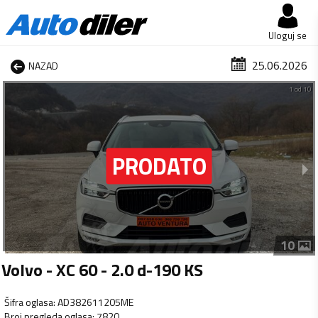
Uloguj se
25.06.2026
NAZAD
1 od 10
10
Volvo - XC 60 - 2.0 d-190 KS
Šifra oglasa
:
AD382611205ME
Broj pregleda oglasa
:
7820