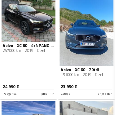
Volvo - XC 60 - 4x4 PANO VIRT LED
257000 km
2019
Dizel
Volvo - XC 60 - 20tdi
191000 km
2019
Dizel
24 990
€
23 950
€
Podgorica
prije 11 h
Cetinje
prije 1 dan