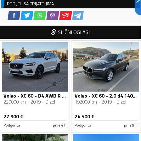
PODIJELI SA PRIJATELJIMA
SLIČNI OGLASI
Volvo - XC 60 - D4 AWD R Design
Volvo - XC 60 - 2.0 d4 140kw
229000 km
2019
Dizel
192000 km
2019
Dizel
27 900
€
24 500
€
Podgorica
prije 4 h
Podgorica
prije 9 h