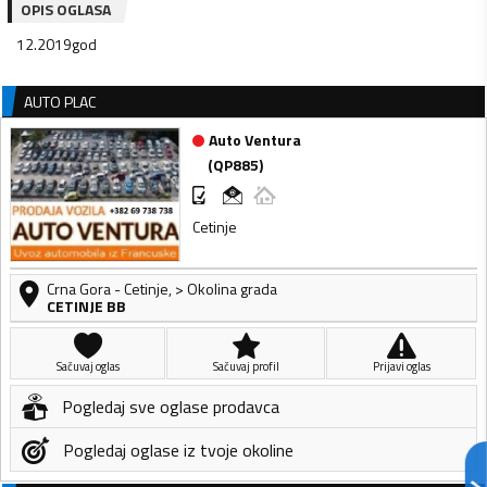
OPIS OGLASA
12.2019god
AUTO PLAC
Auto Ventura
(
QP885
)
Cetinje
Crna Gora
-
Cetinje
,
> Okolina grada
CETINJE BB
Sačuvaj oglas
Sačuvaj profil
Prijavi oglas
Pogledaj sve oglase prodavca
Pogledaj oglase iz tvoje okoline