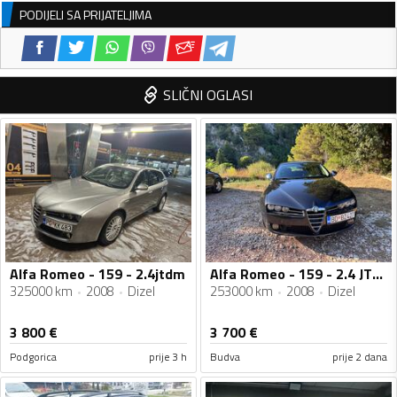
PODIJELI SA PRIJATELJIMA
SLIČNI OGLASI
Alfa Romeo - 159 - 2.4jtdm
Alfa Romeo - 159 - 2.4 JTDM
325000 km
2008
Dizel
253000 km
2008
Dizel
3 800
€
3 700
€
Podgorica
prije 3 h
Budva
prije 2 dana