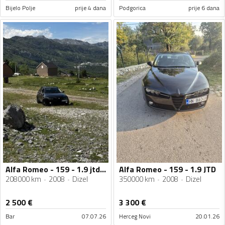
Bijelo Polje
prije 4 dana
Podgorica
prije 6 dana
Alfa Romeo - 159 - 1.9 jtdm Ti
Alfa Romeo - 159 - 1.9 JTD
208000 km
2008
Dizel
350000 km
2008
Dizel
2 500
€
3 300
€
Bar
07.07.26
Herceg Novi
20.01.26