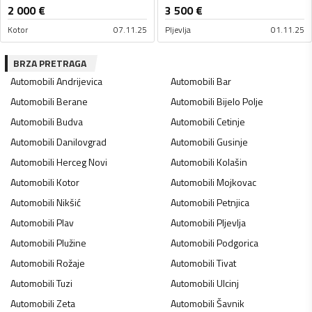
2 000
€
3 500
€
Kotor
07.11.25
Pljevlja
01.11.25
BRZA PRETRAGA
Automobili
Andrijevica
Automobili
Bar
Automobili
Berane
Automobili
Bijelo Polje
Automobili
Budva
Automobili
Cetinje
Automobili
Danilovgrad
Automobili
Gusinje
Automobili
Herceg Novi
Automobili
Kolašin
Automobili
Kotor
Automobili
Mojkovac
Automobili
Nikšić
Automobili
Petnjica
Automobili
Plav
Automobili
Pljevlja
Automobili
Plužine
Automobili
Podgorica
Automobili
Rožaje
Automobili
Tivat
Automobili
Tuzi
Automobili
Ulcinj
Automobili
Zeta
Automobili
Šavnik