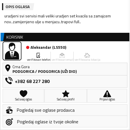
OPIS OGLASA
uradjeni svi servisi mali veliki uradjen set kvacila sa zamajcem
nov..zamijenjeno ulje u menjacu..trapovi full..
KORISNIK
Aleksandar
(
LS550
)
verifikovan telefon
verifikovan email
verifikovana lokacija
Crna Gora
PODGORICA
/
PODGORICA (UŽI DIO)
+382 68 227 280
Sačuvaj oglas
Sačuvaj profil
Prijavi oglas
Pogledaj sve oglase prodavca
Pogledaj oglase iz tvoje okoline