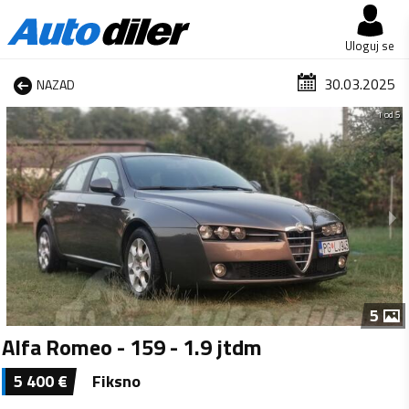
Uloguj se
30.03.2025
NAZAD
1 od 5
5
Alfa Romeo - 159 - 1.9 jtdm
5 400
€
Fiksno