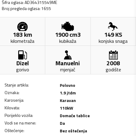
Šifra oglasa
:
AD364315549ME
Broj pregleda oglasa
:
1655
183
km
1900
cm3
149
KS
kilometraža
kubikaža
konjska snaga
Dizel
Manuelni
2008
gorivo
mjenjač
godište
Stanje artikla
:
Polovno
Oznaka
:
1.9 jtdm
Karoserija
:
Karavan
Kilovata
:
110
kW
Porijeklo vozila
:
Domaće tablice
Vodi se na mene
:
Da
Oštećenje
:
Bez oštećenja