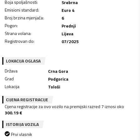
Boja spoljašnosti
:
Srebrna
Emisioni standard
:
Euro 4
Broj brzina mjenjača
:
6
Pogon
:
Prednji
Strana volana
:
Lijeva
Registrovan do
:
07/2025
LOKACIJA OGLASA
Država
Crna Gora
Grad
Podgorica
Lokacija
Tološi
CIJENA REGISTRACIJE
Cijena registracije za ovo vozilo na premijski razred 7 iznosi oko
300.19
€
ISTORIJA VOZILA
Prvi vlasnik