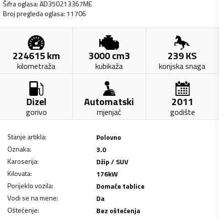
Šifra oglasa
:
AD350213367ME
Broj pregleda oglasa
:
11706
224615
km
3000
cm3
239
KS
kilometraža
kubikaža
konjska snaga
Dizel
Automatski
2011
gorivo
mjenjač
godište
Stanje artikla
:
Polovno
Oznaka
:
3.0
Karoserija
:
Džip / SUV
Kilovata
:
176
kW
Porijeklo vozila
:
Domaće tablice
Vodi se na mene
:
Da
Oštećenje
:
Bez oštećenja