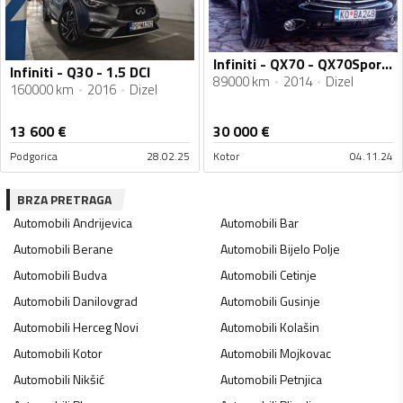
Infiniti - QX70 - QX70Sport 3.0 d
Infiniti - Q30 - 1.5 DCI
89000 km
2014
Dizel
160000 km
2016
Dizel
13 600
€
30 000
€
Podgorica
28.02.25
Kotor
04.11.24
BRZA PRETRAGA
Automobili
Andrijevica
Automobili
Bar
Automobili
Berane
Automobili
Bijelo Polje
Automobili
Budva
Automobili
Cetinje
Automobili
Danilovgrad
Automobili
Gusinje
Automobili
Herceg Novi
Automobili
Kolašin
Automobili
Kotor
Automobili
Mojkovac
Automobili
Nikšić
Automobili
Petnjica