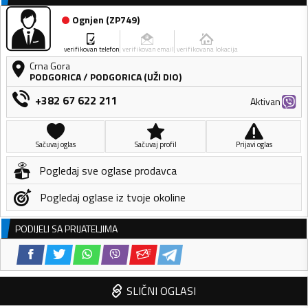
Ognjen
(
ZP749
)
verifikovan telefon
verifikovan email
verifikovana lokacija
Crna Gora
PODGORICA
/
PODGORICA (UŽI DIO)
+382 67 622 211
Aktivan
Sačuvaj oglas
Sačuvaj profil
Prijavi oglas
Pogledaj sve oglase prodavca
Pogledaj oglase iz tvoje okoline
PODIJELI SA PRIJATELJIMA
SLIČNI OGLASI