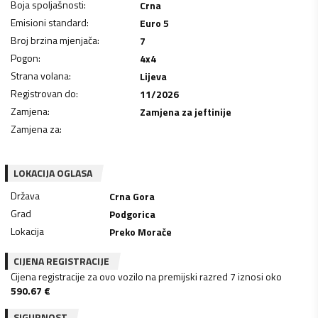
Boja spoljašnosti
:
Crna
Emisioni standard
:
Euro 5
Broj brzina mjenjača
:
7
Pogon
:
4x4
Strana volana
:
Lijeva
Registrovan do
:
11/2026
Zamjena
:
Zamjena za jeftinije
Zamjena za
:
LOKACIJA OGLASA
Država
Crna Gora
Grad
Podgorica
Lokacija
Preko Morače
CIJENA REGISTRACIJE
Cijena registracije za ovo vozilo na premijski razred 7 iznosi oko
590.67
€
SIGURNOST