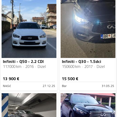
Infiniti - Q50 - 2.2 CDI
Infiniti - Q30 - 1.5dci
117000 km
2016
Dizel
150600 km
2017
Dizel
13 900
€
15 500
€
Nikšić
27.12.25
Bar
31.05.25