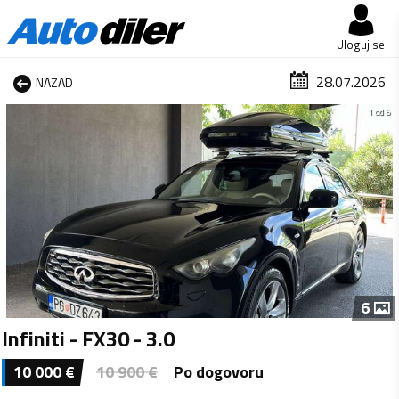
Uloguj se
28.07.2026
NAZAD
1 od 6
6
Infiniti - FX30 - 3.0
10 000
€
10 900
€
Po dogovoru