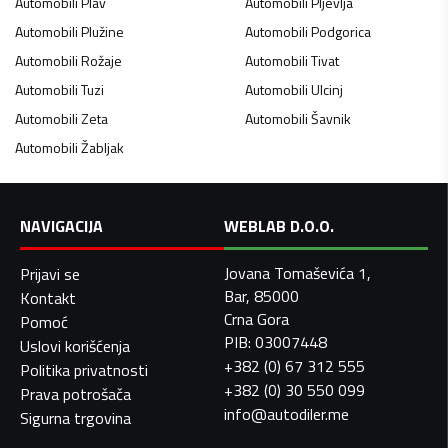
Automobili
Plav
Automobili
Pljevlja
Automobili
Plužine
Automobili
Podgorica
Automobili
Rožaje
Automobili
Tivat
Automobili
Tuzi
Automobili
Ulcinj
Automobili
Zeta
Automobili
Šavnik
Automobili
Žabljak
NAVIGACIJA
WEBLAB D.O.O.
Jovana Tomaševića 1,
Prijavi se
Bar, 85000
Kontakt
Crna Gora
Pomoć
PIB: 03007448
Uslovi korišćenja
+382 (0) 67 312 555
Politika privatnosti
+382 (0) 30 550 099
Prava potrošača
info@autodiler.me
Sigurna trgovina