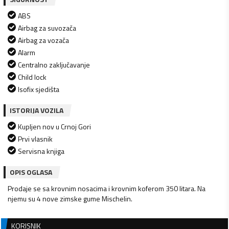
ABS
Airbag za suvozača
Airbag za vozača
Alarm
Centralno zaključavanje
Child lock
Isofix sjedišta
ISTORIJA VOZILA
Kupljen nov u Crnoj Gori
Prvi vlasnik
Servisna knjiga
OPIS OGLASA
Prodaje se sa krovnim nosacima i krovnim koferom 350 litara. Na
njemu su 4 nove zimske gume Mischelin.
KORISNIK