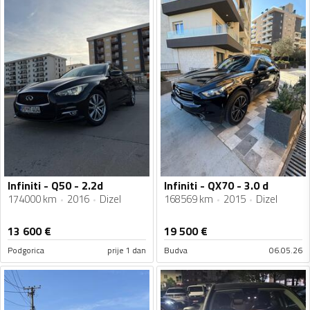
Infiniti - Q50 - 2.2d
Infiniti - QX70 - 3.0 d
174000 km
2016
Dizel
168569 km
2015
Dizel
13 600
€
19 500
€
Podgorica
prije 1 dan
Budva
06.05.26