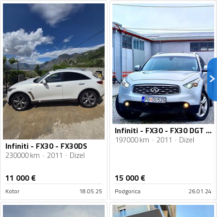
Infiniti - FX30 - FX30 DGT PREMIUM
197000 km
2011
Dizel
Infiniti - FX30 - FX30DS
230000 km
2011
Dizel
11 000
€
15 000
€
Kotor
18.05.25
Podgorica
26.01.24