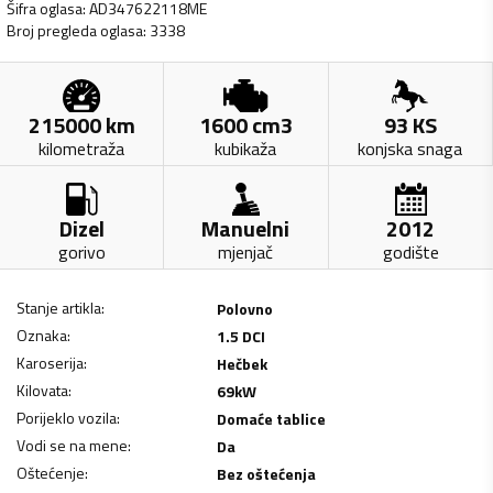
Šifra oglasa
:
AD347622118ME
Broj pregleda oglasa
:
3338
215000
km
1600
cm3
93
KS
kilometraža
kubikaža
konjska snaga
Dizel
Manuelni
2012
gorivo
mjenjač
godište
Stanje artikla
:
Polovno
Oznaka
:
1.5 DCI
Karoserija
:
Hečbek
Kilovata
:
69
kW
Porijeklo vozila
:
Domaće tablice
Vodi se na mene
:
Da
Oštećenje
:
Bez oštećenja