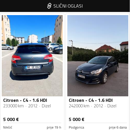
SLIČNI OGLASI
Citroen - C4 - 1.6 HDI
Citroen - C4 - 1.6 HDI
233000 km
2012
Dizel
242000 km
2012
Dizel
5 000
€
5 000
€
Nikšić
prije 19 h
Podgorica
prije 6 dana