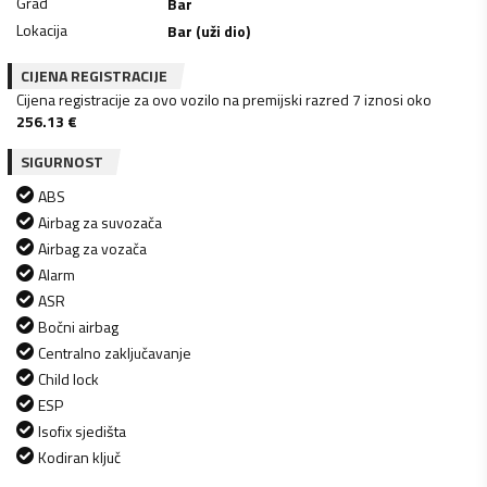
Grad
Bar
Lokacija
Bar (uži dio)
CIJENA REGISTRACIJE
Cijena registracije za ovo vozilo na premijski razred 7 iznosi oko
256.13
€
SIGURNOST
ABS
Airbag za suvozača
Airbag za vozača
Alarm
ASR
Bočni airbag
Centralno zaključavanje
Child lock
ESP
Isofix sjedišta
Kodiran ključ