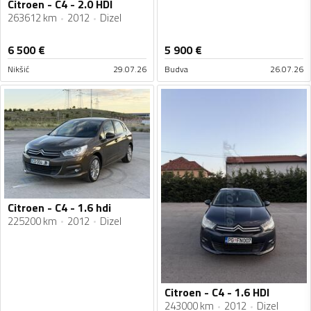
Citroen - C4 - 2.0 HDI
263612 km
2012
Dizel
6 500
€
5 900
€
Nikšić
29.07.26
Budva
26.07.26
Citroen - C4 - 1.6 hdi
225200 km
2012
Dizel
Citroen - C4 - 1.6 HDI
243000 km
2012
Dizel