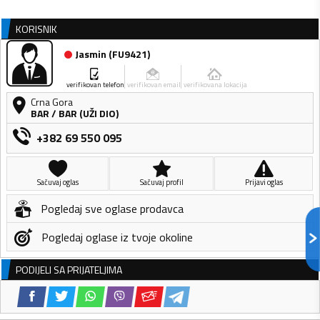
KORISNIK
Jasmin
(
FU9421
)
verifikovan telefon
verifikovan email
verifikovana lokacija
Crna Gora
BAR
/
BAR (UŽI DIO)
+382 69 550 095
Sačuvaj oglas
Sačuvaj profil
Prijavi oglas
Pogledaj sve oglase prodavca
Pogledaj oglase iz tvoje okoline
PODIJELI SA PRIJATELJIMA