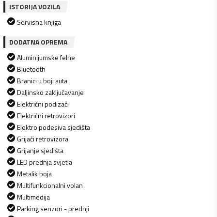
ISTORIJA VOZILA
Servisna knjiga
DODATNA OPREMA
Aluminijumske felne
Bluetooth
Branici u boji auta
Daljinsko zaključavanje
Električni podizači
Električni retrovizori
Elektro podesiva sjedišta
Grijači retrovizora
Grijanje sjedišta
LED prednja svjetla
Metalik boja
Multifunkcionalni volan
Multimedija
Parking senzori - prednji