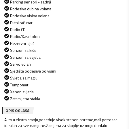
Parking senzori - zadnji
Podesiva dubina volana
Podesiva visina volana
Putni računar
Radio CD
Radio/Kasetofon
Rezervni ključ
Senzori za kišu
Senzori za svjetla
Servo volan
Sjedišta podesiva po visini
Svjetla za maglu
Tempomat
Xenon svjetla
Zatamljena stakla
OPIS OGLASA
Auto u ekstra stanju,poseduje visok stepen opreme,mali potrosac
idealan za sve namjene.Zamjena za skuplje uz moju doplatu