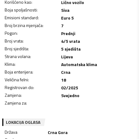
Korišćeno kao
:
Lično vozilo
Boja spoljašnosti
:
Siva
Emisioni standard
:
Euro 5
Broj brzina mjenjača
:
7
Pogon
:
Prednji
Broj vrata
:
4/5 vrata
Broj sjedišta
:
5 sjedišta
Strana volana
:
Lijeva
Klima
:
Automatska klima
Boja enterijera
:
Crna
Veličina felni
:
18
Registrovan do
:
02/2025
Zamjena
:
Svejedno
Zamjena za
:
LOKACIJA OGLASA
Država
Crna Gora