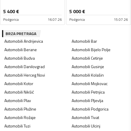
5 400
€
5 000
€
Podgorica
16.07.26
Podgorica
15.07.26
BRZA PRETRAGA
Automobili
Andrijevica
Automobili
Bar
Automobili
Berane
Automobili
Bijelo Polje
Automobili
Budva
Automobili
Cetinje
Automobili
Danilovgrad
Automobili
Gusinje
Automobili
Herceg Novi
Automobili
Kolašin
Automobili
Kotor
Automobili
Mojkovac
Automobili
Nikšić
Automobili
Petnjica
Automobili
Plav
Automobili
Pljevlja
Automobili
Plužine
Automobili
Podgorica
Automobili
Rožaje
Automobili
Tivat
Automobili
Tuzi
Automobili
Ulcinj