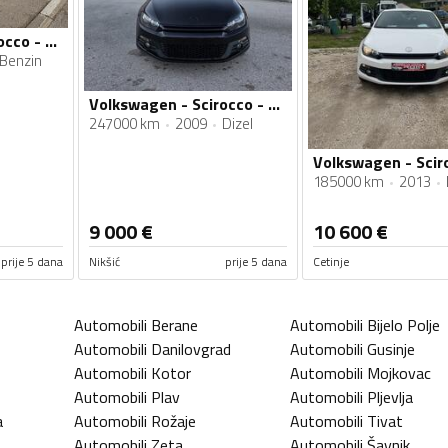
Volkswagen - Scirocco - 2.0 TSI
Benzin
Volkswagen - Scirocco - 2.0 TDI
247000 km
2009
Dizel
185000 km
2013
9 000
€
10 600
€
prije 5 dana
Nikšić
prije 5 dana
Cetinje
Automobili
Berane
Automobili
Bijelo Polje
Automobili
Danilovgrad
Automobili
Gusinje
Automobili
Kotor
Automobili
Mojkovac
Automobili
Plav
Automobili
Pljevlja
a
Automobili
Rožaje
Automobili
Tivat
Automobili
Zeta
Automobili
Šavnik