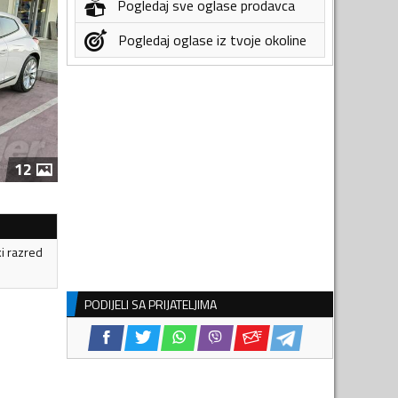
Pogledaj sve oglase prodavca
Pogledaj oglase iz tvoje okoline
12
ki razred
PODIJELI SA PRIJATELJIMA