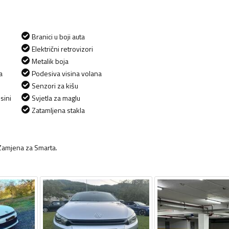
Branici u boji auta
Električni retrovizori
Metalik boja
a
Podesiva visina volana
Senzori za kišu
sini
Svjetla za maglu
Zatamljena stakla
. Zamjena za Smarta.