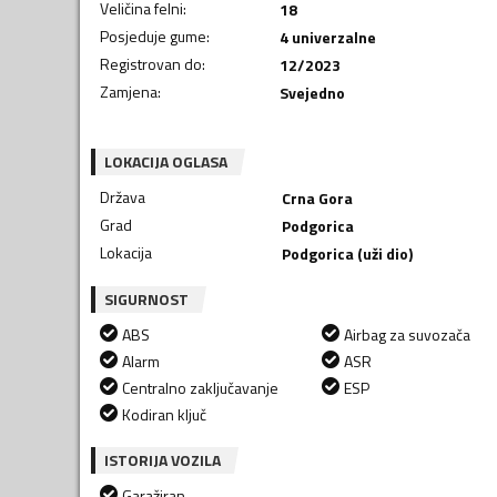
Veličina felni
:
18
Posjeduje gume
:
4 univerzalne
Registrovan do
:
12/2023
Zamjena
:
Svejedno
LOKACIJA OGLASA
Država
Crna Gora
Grad
Podgorica
Lokacija
Podgorica (uži dio)
SIGURNOST
ABS
Airbag za suvozača
Alarm
ASR
Centralno zaključavanje
ESP
Kodiran ključ
ISTORIJA VOZILA
Garažiran