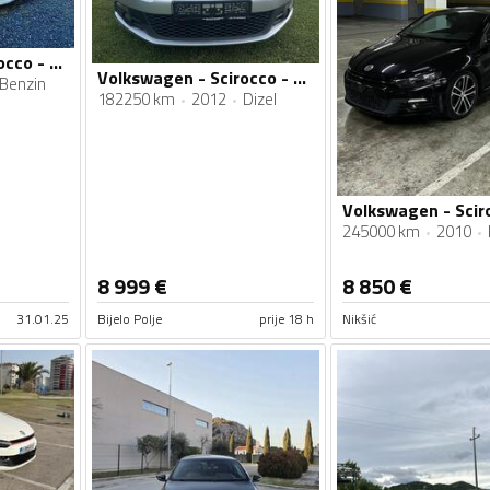
Volkswagen - Scirocco - 1.4
Volkswagen - Scirocco - 2.0TDI
Benzin
182250 km
2012
Dizel
245000 km
2010
8 999
€
8 850
€
31.01.25
Bijelo Polje
prije 18 h
Nikšić