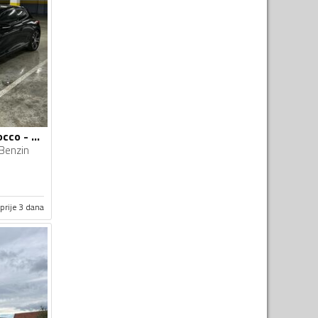
Volkswagen - Scirocco - 1.4 TSI
Benzin
prije 3 dana