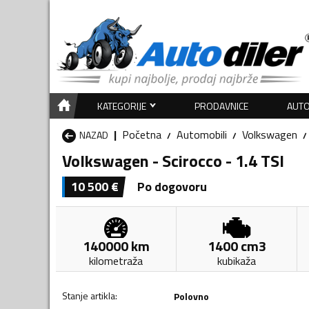
KATEGORIJE
PRODAVNICE
AUTO
Početna
Automobili
Volkswagen
NAZAD
Volkswagen - Scirocco - 1.4 TSI
10 500
€
Po dogovoru
140000
km
1400
cm3
kilometraža
kubikaža
Stanje artikla
:
Polovno