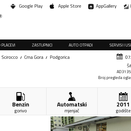
Google Play
Apple Store
AppGallery
 PLACEVI
ZASTUPNICI
AUTO OTPADI
SERVISI I U
Scirocco
Crna Gora
Podgorica
07
Ši
AD313
Broj pregleda ogla
Benzin
Automatski
2011
gorivo
mjenjač
godište