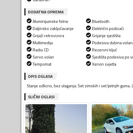
DODATNA OPREMA
Aluminijumske felne
Bluetooth
Daljinsko zaključavanje
Električni podizači
Grijači retrovizora
Grijanje sjedišta
Multimedija
Podesiva dubina volan
Radio CD
Rezervni ključ
Servo volan
Sjedišta podesiva po vi
Tempomat
Xenon svjetla
OPIS OGLASA
Stanje odlicno, bez ulaganja. Set zimskih i set ljetnjih guma
SLIČNI OGLASI