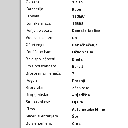
Oznaka
:
1.4 TSI
Karoserija
:
Kupe
Kilovata
:
120
kW
Konjska snaga
:
163
KS
Porijeklo vozila
:
Domaće tablice
Vodi se na mene
:
Da
Oštećenje
:
Bez oštećenja
Korišćeno kao
:
Lično vozilo
Boja spoljašnosti
:
Bijela
Emisioni standard
:
Euro 5
Broj brzina mjenjača
:
7
Pogon
:
Prednji
Broj vrata
:
2/3 vrata
Broj sjedišta
:
4 sjedišta
Strana volana
:
Lijeva
Klima
:
Automatska klima
Materijal enterijera
:
Štof
Boja enterijera
:
Crna