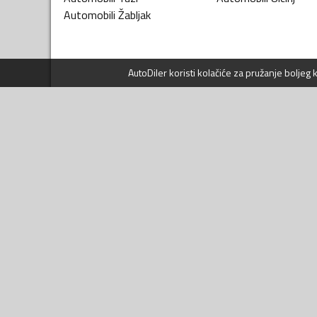
Automobili
Žabljak
AutoDiler
koristi kolačiće za pružanje boljeg
KATEGORIJE VOZILA
NAVIGACIJA
Automobili
Prijavi se
Motori i bicikli
Kontakt
Transportna vozila
Pomoć
Poljoprivredna vozila
Uslovi korišćenja
Radne mašine
Politika privatnosti
Nautika
Prava potrošača
Servis i usluge
Sigurna trgovina
Djelovi i oprema