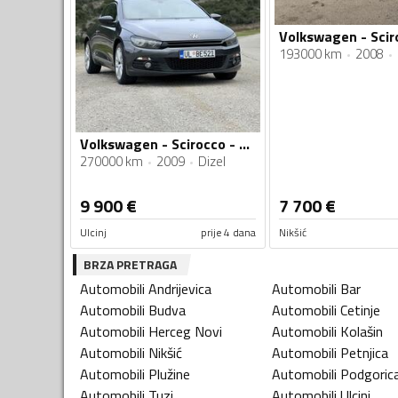
193000 km
2008
Volkswagen - Scirocco - 2.0
270000 km
2009
Dizel
9 900
€
7 700
€
Ulcinj
prije 4 dana
Nikšić
BRZA PRETRAGA
Automobili
Andrijevica
Automobili
Bar
Automobili
Budva
Automobili
Cetinje
Automobili
Herceg Novi
Automobili
Kolašin
Automobili
Nikšić
Automobili
Petnjica
Automobili
Plužine
Automobili
Podgoric
Automobili
Tuzi
Automobili
Ulcinj