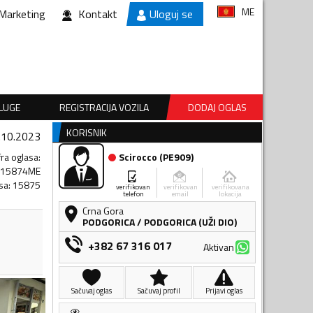
ME
Marketing
Kontakt
Uloguj se
SLUGE
REGISTRACIJA VOZILA
DODAJ OGLAS
KORISNIK
.10.2023
fra oglasa
:
Scirocco
(
PE909
)
515874ME
sa
:
15875
verifikovan
verifikovan
verifikovana
telefon
email
lokacija
Crna Gora
PODGORICA
/
PODGORICA (UŽI DIO)
+382 67 316 017
Aktivan
Sačuvaj oglas
Sačuvaj profil
Prijavi oglas