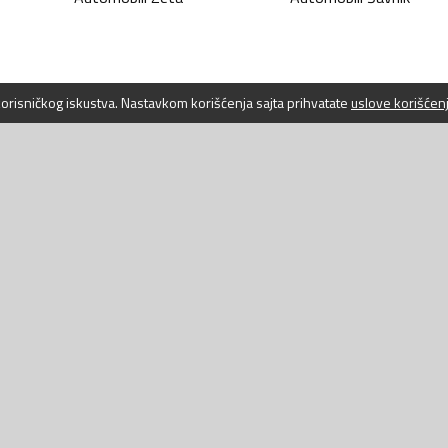
 korisničkog iskustva. Nastavkom korišćenja sajta prihvatate
uslove korišćen
WEBLAB D.O
Jovana Toma
Bar, 85000
Crna Gora
PIB: 03007
+382 (0) 67
+382 (0) 30
info@autodi