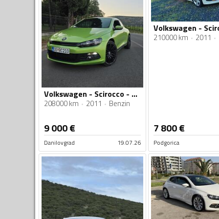
210000 km
2011
Volkswagen - Scirocco - 2.0TSI
208000 km
2011
Benzin
9 000
€
7 800
€
Danilovgrad
19.07.26
Podgorica