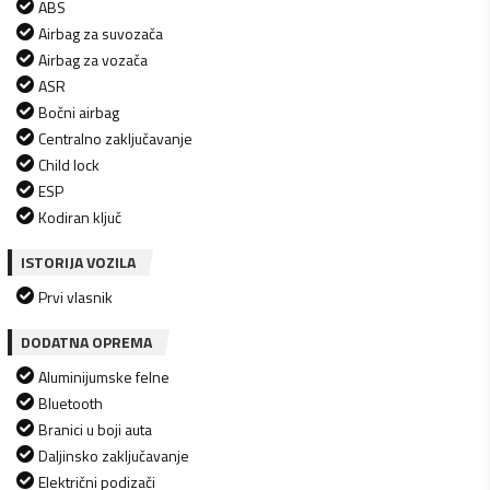
ABS
Airbag za suvozača
Airbag za vozača
ASR
Bočni airbag
Centralno zaključavanje
Child lock
ESP
Kodiran ključ
ISTORIJA VOZILA
Prvi vlasnik
DODATNA OPREMA
Aluminijumske felne
Bluetooth
Branici u boji auta
Daljinsko zaključavanje
Električni podizači