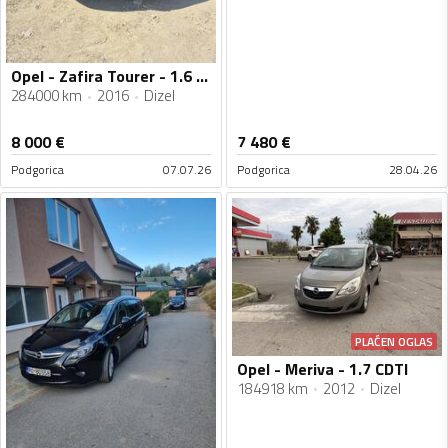
Opel - Zafira Tourer - 1.6 CDTI
284000 km
2016
Dizel
8 000
€
7 480
€
Podgorica
07.07.26
Podgorica
28.04.26
PLAĆEN OGLAS
Opel - Meriva - 1.7 CDTI
184918 km
2012
Dizel