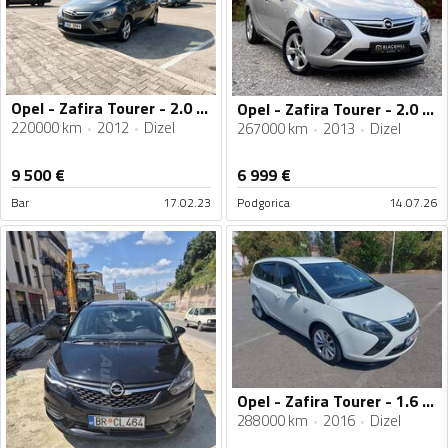
Opel - Zafira Tourer - 2.0 TDI
Opel - Zafira Tourer - 2.0 CDTi 7 sjedišta
220000 km
2012
Dizel
267000 km
2013
Dizel
9 500
€
6 999
€
Bar
17.02.23
Podgorica
14.07.26
Opel - Zafira Tourer - 1.6 CDTI
288000 km
2016
Dizel