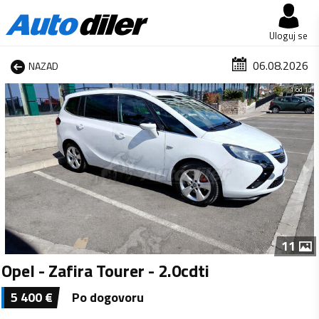
Uloguj se
06.08.2026
NAZAD
1 od 11
11
Opel - Zafira Tourer - 2.0cdti
5 400
€
Po dogovoru