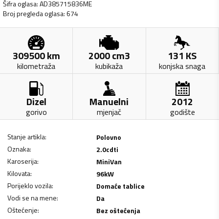
Šifra oglasa
:
AD385715836ME
Broj pregleda oglasa
:
674
309500
km
2000
cm3
131
KS
kilometraža
kubikaža
konjska snaga
Dizel
Manuelni
2012
gorivo
mjenjač
godište
Stanje artikla
:
Polovno
Oznaka
:
2.0cdti
Karoserija
:
MiniVan
Kilovata
:
96
kW
Porijeklo vozila
:
Domaće tablice
Vodi se na mene
:
Da
Oštećenje
:
Bez oštećenja