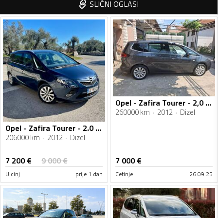
SLIČNI OGLASI
Opel - Zafira Tourer - 2,0 tdci
260000 km
2012
Dizel
Opel - Zafira Tourer - 2.0 CDTI
206000 km
2012
Dizel
7 200
€
9 000
€
7 000
€
Ulcinj
prije 1 dan
Cetinje
26.09.25