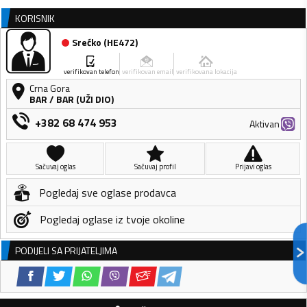
KORISNIK
Srećko
(
HE472
)
verifikovan telefon
verifikovan email
verifikovana lokacija
Crna Gora
BAR
/
BAR (UŽI DIO)
+382 68 474 953
Aktivan
Sačuvaj oglas
Sačuvaj profil
Prijavi oglas
Pogledaj sve oglase prodavca
Pogledaj oglase iz tvoje okoline
PODIJELI SA PRIJATELJIMA