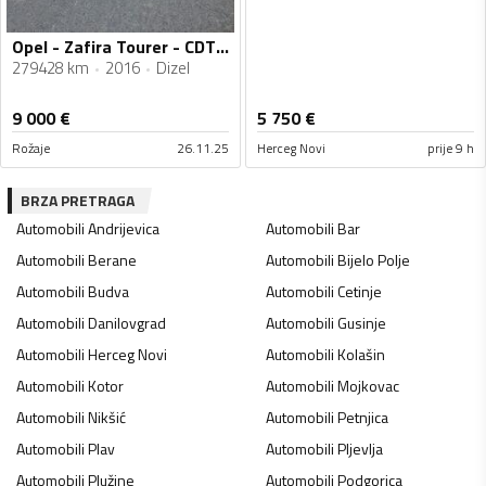
Opel - Zafira Tourer - CDTI 2.0
279428 km
2016
Dizel
9 000
€
5 750
€
Rožaje
26.11.25
Herceg Novi
prije 9 h
BRZA PRETRAGA
Automobili
Andrijevica
Automobili
Bar
Automobili
Berane
Automobili
Bijelo Polje
Automobili
Budva
Automobili
Cetinje
Automobili
Danilovgrad
Automobili
Gusinje
Automobili
Herceg Novi
Automobili
Kolašin
Automobili
Kotor
Automobili
Mojkovac
Automobili
Nikšić
Automobili
Petnjica
Automobili
Plav
Automobili
Pljevlja
Automobili
Plužine
Automobili
Podgorica