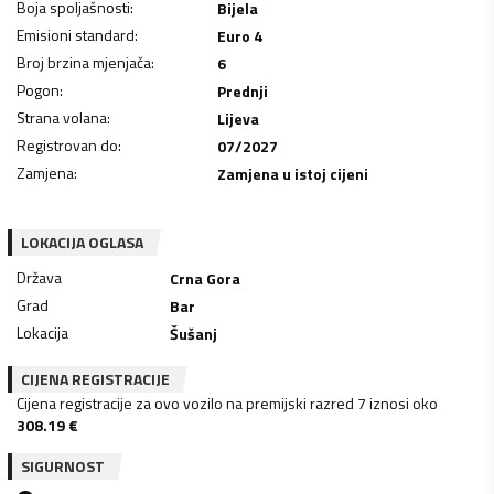
Boja spoljašnosti
:
Bijela
Emisioni standard
:
Euro 4
Broj brzina mjenjača
:
6
Pogon
:
Prednji
Strana volana
:
Lijeva
Registrovan do
:
07/2027
Zamjena
:
Zamjena u istoj cijeni
LOKACIJA OGLASA
Država
Crna Gora
Grad
Bar
Lokacija
Šušanj
CIJENA REGISTRACIJE
Cijena registracije za ovo vozilo na premijski razred 7 iznosi oko
308.19
€
SIGURNOST