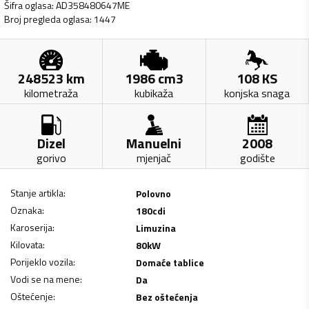
Šifra oglasa
:
AD358480647ME
Broj pregleda oglasa
:
1447
248523
km
1986
cm3
108
KS
kilometraža
kubikaža
konjska snaga
Dizel
Manuelni
2008
gorivo
mjenjač
godište
Stanje artikla
:
Polovno
Oznaka
:
180cdi
Karoserija
:
Limuzina
Kilovata
:
80
kW
Porijeklo vozila
:
Domaće tablice
Vodi se na mene
:
Da
Oštećenje
:
Bez oštećenja