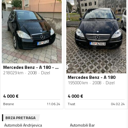
Mercedes Benz - A 180 - 2.0
218029 km
2008
Dizel
Mercedes Benz - A 180
195000 km
2008
Dizel
4 000
€
4 000
€
Berane
11.06.24
Tivat
04.02.24
BRZA PRETRAGA
Automobili
Andrijevica
Automobili
Bar