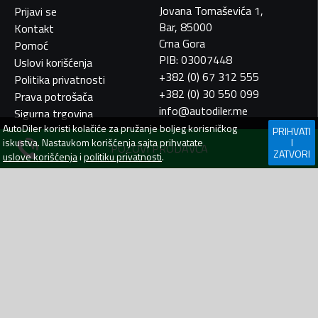
Jovana Tomaševića 1,
Prijavi se
Bar, 85000
Kontakt
Crna Gora
Pomoć
PIB: 03007448
Uslovi korišćenja
+382 (0) 67 312 555
Politika privatnosti
+382 (0) 30 550 099
Prava potrošača
info@autodiler.me
Sigurna trgovina
AutoDiler
koristi kolačiće za pružanje boljeg korisničkog
PRIHVATI
iskustva. Nastavkom korišćenja sajta prihvatate
I
POZOVI PRODAVCA
ZATVORI
uslove korišćenja
i
politiku privatnosti
.
AutoDiler.me je dio
WebLab Grupe
Copyright
©
2026. Sva prava zadržana.