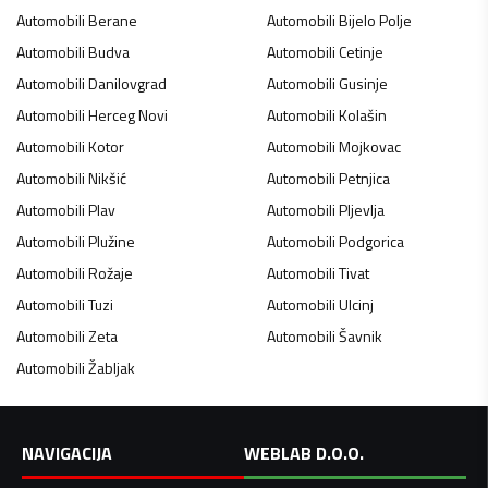
Automobili
Berane
Automobili
Bijelo Polje
Automobili
Budva
Automobili
Cetinje
Automobili
Danilovgrad
Automobili
Gusinje
Automobili
Herceg Novi
Automobili
Kolašin
Automobili
Kotor
Automobili
Mojkovac
Automobili
Nikšić
Automobili
Petnjica
Automobili
Plav
Automobili
Pljevlja
Automobili
Plužine
Automobili
Podgorica
Automobili
Rožaje
Automobili
Tivat
Automobili
Tuzi
Automobili
Ulcinj
Automobili
Zeta
Automobili
Šavnik
Automobili
Žabljak
NAVIGACIJA
WEBLAB D.O.O.