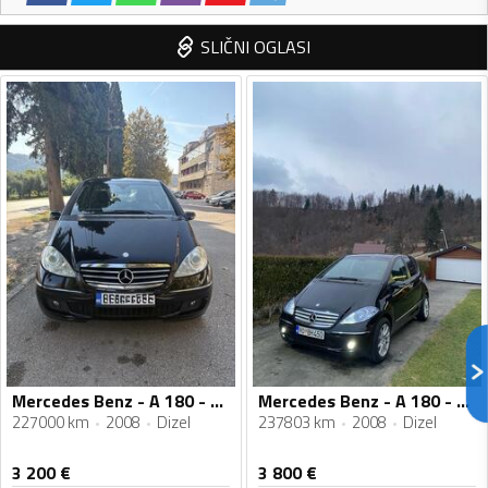
SLIČNI OGLASI
Mercedes Benz - A 180 - 2.0 TDI
Mercedes Benz - A 180 - 2.0
227000 km
2008
Dizel
237803 km
2008
Dizel
3 200
€
3 800
€