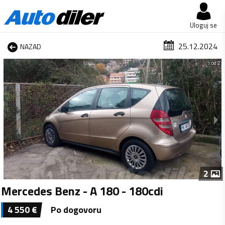
Uloguj se
25.12.2024
NAZAD
1 od 2
2
Mercedes Benz - A 180 - 180cdi
4 550
€
Po dogovoru