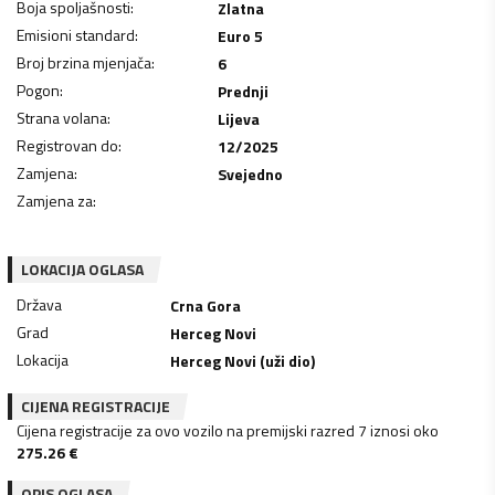
Boja spoljašnosti
:
Zlatna
Emisioni standard
:
Euro 5
Broj brzina mjenjača
:
6
Pogon
:
Prednji
Strana volana
:
Lijeva
Registrovan do
:
12/2025
Zamjena
:
Svejedno
Zamjena za
:
LOKACIJA OGLASA
Država
Crna Gora
Grad
Herceg Novi
Lokacija
Herceg Novi (uži dio)
CIJENA REGISTRACIJE
Cijena registracije za ovo vozilo na premijski razred 7 iznosi oko
275.26
€
OPIS OGLASA