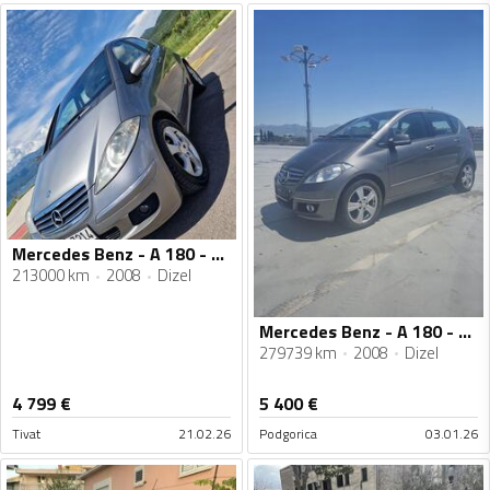
Mercedes Benz - A 180 - 1.9 cdi
213000 km
2008
Dizel
Mercedes Benz - A 180 - Avantgarde
279739 km
2008
Dizel
4 799
€
5 400
€
Tivat
21.02.26
Podgorica
03.01.26