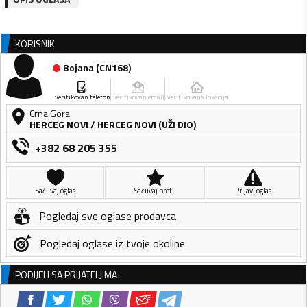
KORISNIK
Bojana
(
CN168
)
verifikovan telefon
verifikovan email
verifikovana lokacija
Crna Gora
HERCEG NOVI
/
HERCEG NOVI (UŽI DIO)
+382 68 205 355
Sačuvaj oglas
Sačuvaj profil
Prijavi oglas
Pogledaj sve oglase prodavca
Pogledaj oglase iz tvoje okoline
PODIJELI SA PRIJATELJIMA