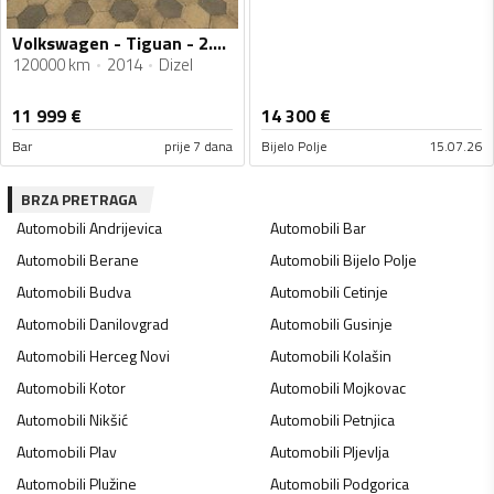
Volkswagen - Tiguan - 2.0 103kw
120000 km
2014
Dizel
11 999
€
14 300
€
Bar
prije 7 dana
Bijelo Polje
15.07.26
BRZA PRETRAGA
Automobili
Andrijevica
Automobili
Bar
Automobili
Berane
Automobili
Bijelo Polje
Automobili
Budva
Automobili
Cetinje
Automobili
Danilovgrad
Automobili
Gusinje
Automobili
Herceg Novi
Automobili
Kolašin
Automobili
Kotor
Automobili
Mojkovac
Automobili
Nikšić
Automobili
Petnjica
Automobili
Plav
Automobili
Pljevlja
Automobili
Plužine
Automobili
Podgorica