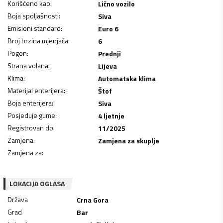
Korišćeno kao
:
Lično vozilo
Boja spoljašnosti
:
Siva
Emisioni standard
:
Euro 6
Broj brzina mjenjača
:
6
Pogon
:
Prednji
Strana volana
:
Lijeva
Klima
:
Automatska klima
Materijal enterijera
:
Štof
Boja enterijera
:
Siva
Posjeduje gume
:
4 ljetnje
Registrovan do
:
11/2025
Zamjena
:
Zamjena za skuplje
Zamjena za
:
LOKACIJA OGLASA
Država
Crna Gora
Grad
Bar