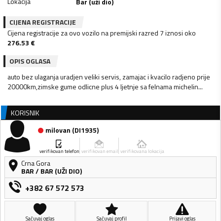
Lokacija
Bar (uži dio)
CIJENA REGISTRACIJE
Cijena registracije za ovo vozilo na premijski razred 7 iznosi oko
276.53
€
OPIS OGLASA
auto bez ulaganja uradjen veliki servis, zamajac i kvacilo radjeno prije
20000km,zimske gume odlicne plus 4 ljetnje sa felnama michelin...
KORISNIK
milovan
(
DI1935
)
verifikovan telefon
verifikovan email
verifikovana lokacija
Crna Gora
BAR
/
BAR (UŽI DIO)
+382 67 572 573
Sačuvaj oglas
Sačuvaj profil
Prijavi oglas