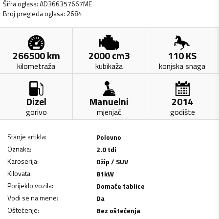
Šifra oglasa
:
AD366357667ME
Broj pregleda oglasa
:
2684
266500
km
2000
cm3
110
KS
kilometraža
kubikaža
konjska snaga
Dizel
Manuelni
2014
gorivo
mjenjač
godište
Stanje artikla
:
Polovno
Oznaka
:
2.0 tdi
Karoserija
:
Džip / SUV
Kilovata
:
81
kW
Porijeklo vozila
:
Domaće tablice
Vodi se na mene
:
Da
Oštećenje
:
Bez oštećenja