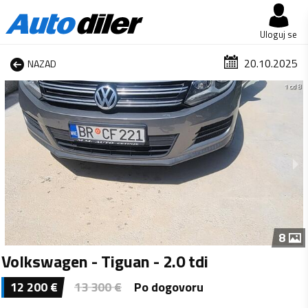
Uloguj se
20.10.2025
NAZAD
1 od 8
8
Volkswagen - Tiguan - 2.0 tdi
12 200
€
13 300
€
Po dogovoru