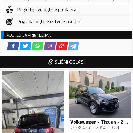
Pogledaj sve oglase prodavca
Pogledaj oglase iz tvoje okoline
PODIJELI SA PRIJATELJIMA
SLIČNI OGLASI
Volkswagen - Tiguan - 2.0tdi 103kw
252354 km
2014
Dizel