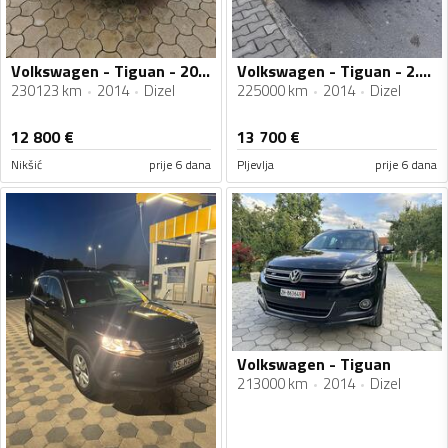
Volkswagen - Tiguan - 20 tdi
Volkswagen - Tiguan - 2.0 TDI
230123 km
2014
Dizel
225000 km
2014
Dizel
12 800
€
13 700
€
Nikšić
prije 6 dana
Pljevlja
prije 6 dana
Volkswagen - Tiguan
213000 km
2014
Dizel