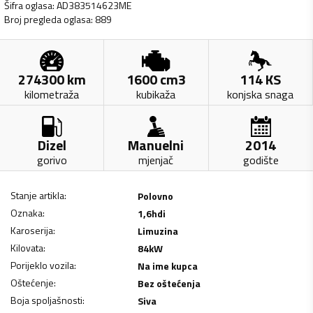
Šifra oglasa
:
AD383514623ME
Broj pregleda oglasa
:
889
274300
km
1600
cm3
114
KS
kilometraža
kubikaža
konjska snaga
Dizel
Manuelni
2014
gorivo
mjenjač
godište
Stanje artikla
:
Polovno
Oznaka
:
1,6hdi
Karoserija
:
Limuzina
Kilovata
:
84
kW
Porijeklo vozila
:
Na ime kupca
Oštećenje
:
Bez oštećenja
Boja spoljašnosti
:
Siva