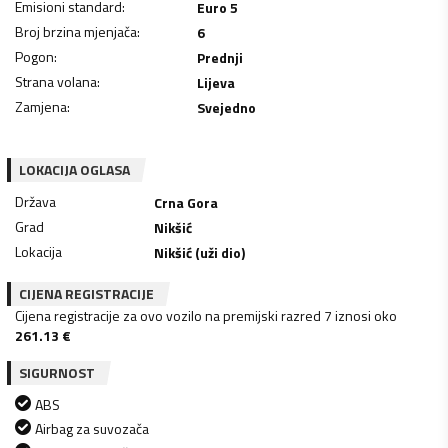
Emisioni standard
:
Euro 5
Broj brzina mjenjača
:
6
Pogon
:
Prednji
Strana volana
:
Lijeva
Zamjena
:
Svejedno
LOKACIJA OGLASA
Država
Crna Gora
Grad
Nikšić
Lokacija
Nikšić (uži dio)
CIJENA REGISTRACIJE
Cijena registracije za ovo vozilo na premijski razred 7 iznosi oko
261.13
€
SIGURNOST
ABS
Airbag za suvozača