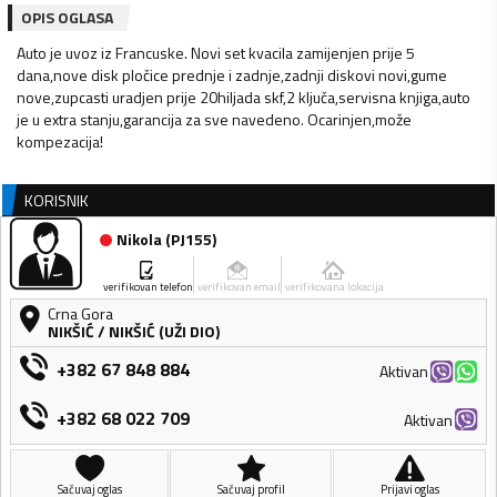
OPIS OGLASA
Auto je uvoz iz Francuske. Novi set kvacila zamijenjen prije 5
dana,nove disk pločice prednje i zadnje,zadnji diskovi novi,gume
nove,zupcasti uradjen prije 20hiljada skf,2 ključa,servisna knjiga,auto
je u extra stanju,garancija za sve navedeno. Ocarinjen,može
kompezacija!
KORISNIK
Nikola
(
PJ155
)
verifikovan telefon
verifikovan email
verifikovana lokacija
Crna Gora
NIKŠIĆ
/
NIKŠIĆ (UŽI DIO)
+382 67 848 884
Aktivan
+382 68 022 709
Aktivan
Sačuvaj oglas
Sačuvaj profil
Prijavi oglas