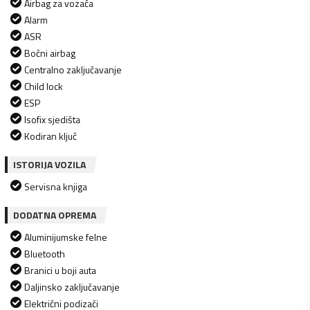
Airbag za vozača
Alarm
ASR
Bočni airbag
Centralno zaključavanje
Child lock
ESP
Isofix sjedišta
Kodiran ključ
ISTORIJA VOZILA
Servisna knjiga
DODATNA OPREMA
Aluminijumske felne
Bluetooth
Branici u boji auta
Daljinsko zaključavanje
Električni podizači