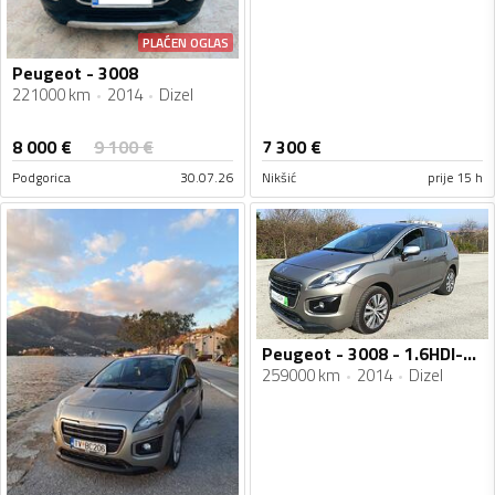
PLAĆEN OGLAS
Peugeot - 3008
221000 km
2014
Dizel
8 000
€
9 100
€
7 300
€
Podgorica
30.07.26
Nikšić
prije 15 h
Peugeot - 3008 - 1.6HDI-11/2014
259000 km
2014
Dizel