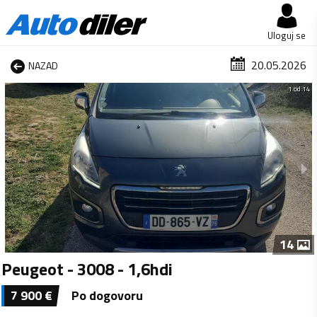
Uloguj se
20.05.2026
NAZAD
1 od 14
14
Peugeot - 3008 - 1,6hdi
7 900
€
Po dogovoru