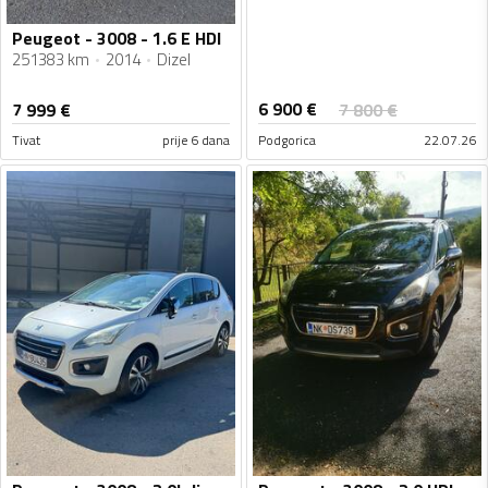
Peugeot - 3008 - 1.6 E HDI
251383 km
2014
Dizel
6 900
€
7 999
€
7 800
€
Tivat
prije 6 dana
Podgorica
22.07.26