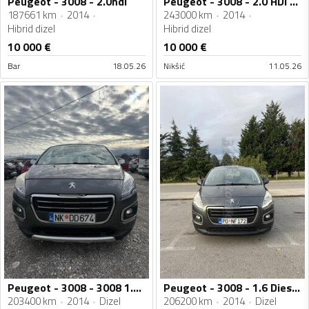
Peugeot - 3008 - 2.0hdi
Peugeot - 3008 - 2.0 HDI HYBRID
187661 km
2014
243000 km
2014
Hibrid dizel
Hibrid dizel
10 000
€
10 000
€
Bar
18.05.26
Nikšić
11.05.26
Peugeot - 3008 - 3008 1.6 HDI AUTOMATIC
Peugeot - 3008 - 1.6 Diesel Automatic
203400 km
2014
Dizel
206200 km
2014
Dizel