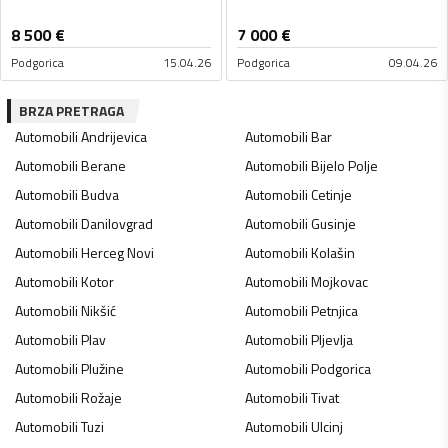
8 500
€
7 000
€
Podgorica
15.04.26
Podgorica
09.04.26
BRZA PRETRAGA
Automobili
Andrijevica
Automobili
Bar
Automobili
Berane
Automobili
Bijelo Polje
Automobili
Budva
Automobili
Cetinje
Automobili
Danilovgrad
Automobili
Gusinje
Automobili
Herceg Novi
Automobili
Kolašin
Automobili
Kotor
Automobili
Mojkovac
Automobili
Nikšić
Automobili
Petnjica
Automobili
Plav
Automobili
Pljevlja
Automobili
Plužine
Automobili
Podgorica
Automobili
Rožaje
Automobili
Tivat
Automobili
Tuzi
Automobili
Ulcinj