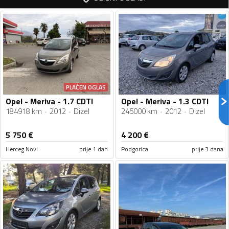
PLAĆEN OGLAS
Opel - Meriva - 1.7 CDTI
Opel - Meriva - 1.3 CDTI
184918 km
2012
Dizel
245000 km
2012
Dizel
5 750
€
4 200
€
Herceg Novi
prije 1 dan
Podgorica
prije 3 dana