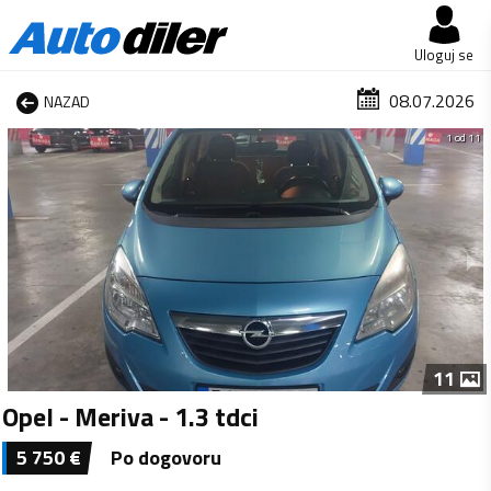
Uloguj se
08.07.2026
NAZAD
1 od 11
11
Opel - Meriva - 1.3 tdci
5 750
€
Po dogovoru