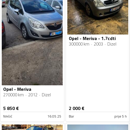
Opel - Meriva - 1.7cdti
300000 km
2003
Dizel
Opel - Meriva
270000 km
2012
Dizel
5 850
€
2 000
€
Nikšić
16.05.25
Bar
prije 5 h