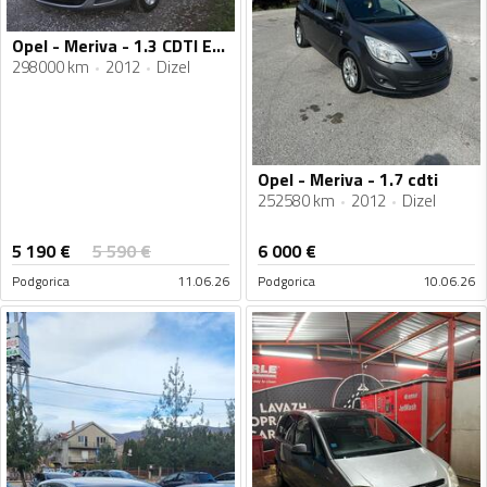
Opel - Meriva - 1.3 CDTI ECO FLEX
298000 km
2012
Dizel
Opel - Meriva - 1.7 cdti
252580 km
2012
Dizel
5 190
€
5 590
€
6 000
€
Podgorica
11.06.26
Podgorica
10.06.26