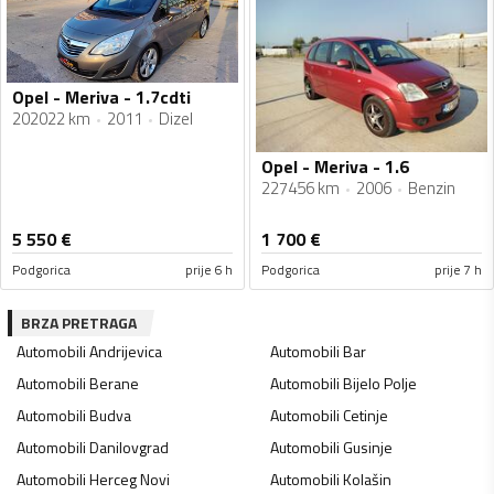
Opel - Meriva - 1.7cdti
202022 km
2011
Dizel
Opel - Meriva - 1.6
227456 km
2006
Benzin
5 550
€
1 700
€
Podgorica
prije 6 h
Podgorica
prije 7 h
BRZA PRETRAGA
Automobili
Andrijevica
Automobili
Bar
Automobili
Berane
Automobili
Bijelo Polje
Automobili
Budva
Automobili
Cetinje
Automobili
Danilovgrad
Automobili
Gusinje
Automobili
Herceg Novi
Automobili
Kolašin