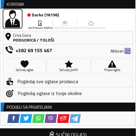
KORISNIK
Darko
(
YA196
)
verifikovan telefon
verifikovan email
verifikovana lokacija
Crna Gora
PODGORICA
/
TOLOŠI
+382 69 155 467
Aktivan
Sačuvaj oglas
Sačuvaj profil
Prijavi oglas
Pogledaj sve oglase prodavca
Pogledaj oglase iz tvoje okoline
PODIJELI SA PRIJATELJIMA
SLIČNI OGLASI