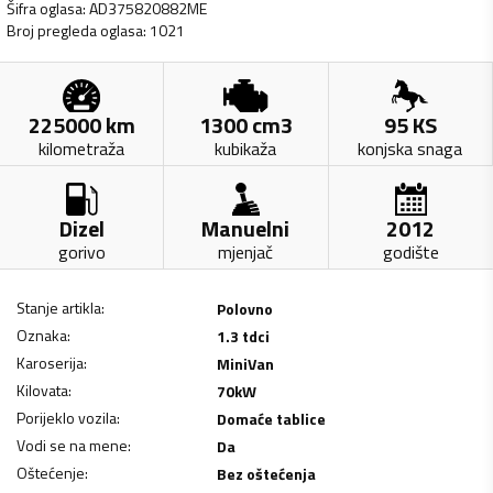
Šifra oglasa
:
AD375820882ME
Broj pregleda oglasa
:
1021
225000
km
1300
cm3
95
KS
kilometraža
kubikaža
konjska snaga
Dizel
Manuelni
2012
gorivo
mjenjač
godište
Stanje artikla
:
Polovno
Oznaka
:
1.3 tdci
Karoserija
:
MiniVan
Kilovata
:
70
kW
Porijeklo vozila
:
Domaće tablice
Vodi se na mene
:
Da
Oštećenje
:
Bez oštećenja