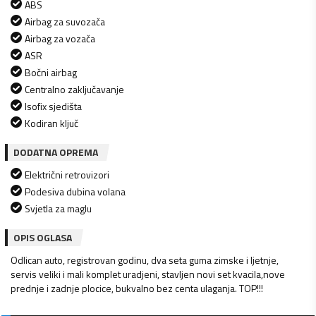
ABS
Airbag za suvozača
Airbag za vozača
ASR
Bočni airbag
Centralno zaključavanje
Isofix sjedišta
Kodiran ključ
DODATNA OPREMA
Električni retrovizori
Podesiva dubina volana
Svjetla za maglu
OPIS OGLASA
Odlican auto, registrovan godinu, dva seta guma zimske i ljetnje,
servis veliki i mali komplet uradjeni, stavljen novi set kvacila,nove
prednje i zadnje plocice, bukvalno bez centa ulaganja. TOP!!!