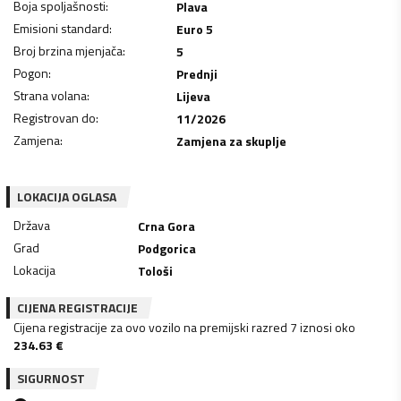
Boja spoljašnosti
:
Plava
Emisioni standard
:
Euro 5
Broj brzina mjenjača
:
5
Pogon
:
Prednji
Strana volana
:
Lijeva
Registrovan do
:
11/2026
Zamjena
:
Zamjena za skuplje
LOKACIJA OGLASA
Država
Crna Gora
Grad
Podgorica
Lokacija
Tološi
CIJENA REGISTRACIJE
Cijena registracije za ovo vozilo na premijski razred 7 iznosi oko
234.63
€
SIGURNOST