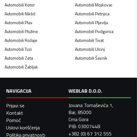
Automobili
Kotor
Automobili
Mojkovac
Automobili
Nikšić
Automobili
Petnjica
Automobili
Plav
Automobili
Pljevlja
Automobili
Plužine
Automobili
Podgorica
Automobili
Rožaje
Automobili
Tivat
Automobili
Tuzi
Automobili
Ulcinj
Automobili
Zeta
Automobili
Šavnik
Automobili
Žabljak
NAVIGACIJA
WEBLAB D.O.O.
Jovana Tomaševića 1,
Prijavi se
Bar, 85000
Kontakt
Crna Gora
Pomoć
PIB: 03007448
Uslovi korišćenja
+382 (0) 67 312 555
Politika privatnosti