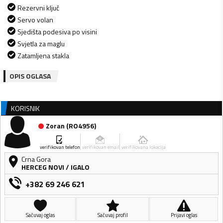
Rezervni ključ
Servo volan
Sjedišta podesiva po visini
Svjetla za maglu
Zatamljena stakla
OPIS OGLASA
KORISNIK
Zoran
(
RO4956
)
verifikovan telefon
verifikovan email
verifikovana lokacija
Crna Gora
HERCEG NOVI
/
IGALO
+382 69 246 621
Sačuvaj oglas
Sačuvaj profil
Prijavi oglas