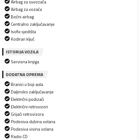
Airbag za suvozača
Airbag za vozača
Bočni airbag
Centralno zaključavanje
Isofix sjedišta
Kodiran ključ
ISTORIJA VOZILA
Servisna knjiga
DODATNA OPREMA
Branici u boji auta
Daljinsko zaključavanje
Električni podizači
Električni retrovizori
Grijači retrovizora
Podesiva dubina volana
Podesiva visina volana
Radio CD