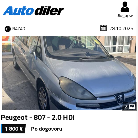
Uloguj se
28.10.2025
NAZAD
1 od 2
2
Peugeot - 807 - 2.0 HDi
1 800
€
Po dogovoru