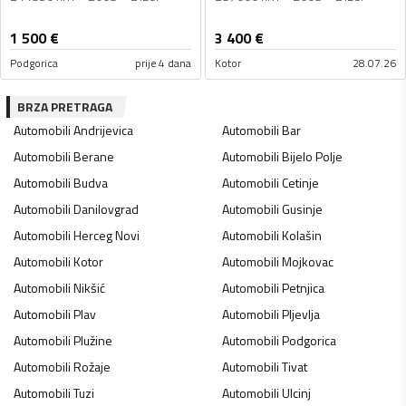
1 500
€
3 400
€
Podgorica
prije 4 dana
Kotor
28.07.26
BRZA PRETRAGA
Automobili
Andrijevica
Automobili
Bar
Automobili
Berane
Automobili
Bijelo Polje
Automobili
Budva
Automobili
Cetinje
Automobili
Danilovgrad
Automobili
Gusinje
Automobili
Herceg Novi
Automobili
Kolašin
Automobili
Kotor
Automobili
Mojkovac
Automobili
Nikšić
Automobili
Petnjica
Automobili
Plav
Automobili
Pljevlja
Automobili
Plužine
Automobili
Podgorica
Automobili
Rožaje
Automobili
Tivat
Automobili
Tuzi
Automobili
Ulcinj