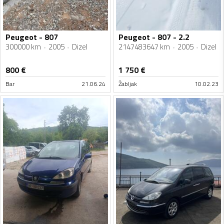
Peugeot - 807
Peugeot - 807 - 2.2
300000 km
2005
Dizel
2147483647 km
2005
Dizel
800
€
1 750
€
Bar
21.06.24
Žabljak
10.02.23