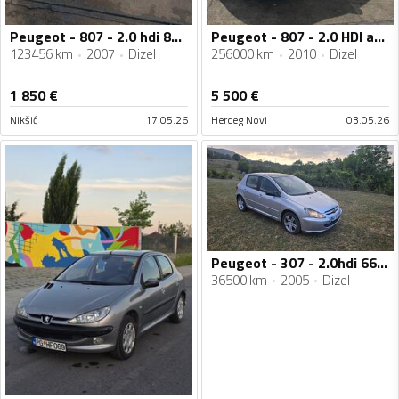
Peugeot - 807 - 2.0 hdi 88kw
Peugeot - 807 - 2.0 HDI automatik
123456 km
2007
Dizel
256000 km
2010
Dizel
1 850
€
5 500
€
Nikšić
17.05.26
Herceg Novi
03.05.26
Peugeot - 307 - 2.0hdi 66kw
36500 km
2005
Dizel