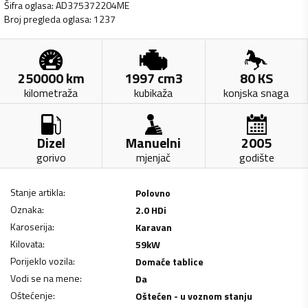
Šifra oglasa
:
AD375372204ME
Broj pregleda oglasa
:
1237
250000
km
1997
cm3
80
KS
kilometraža
kubikaža
konjska snaga
Dizel
Manuelni
2005
gorivo
mjenjač
godište
Stanje artikla
:
Polovno
Oznaka
:
2.0 HDi
Karoserija
:
Karavan
Kilovata
:
59
kW
Porijeklo vozila
:
Domaće tablice
Vodi se na mene
:
Da
Oštećenje
:
Oštećen - u voznom stanju