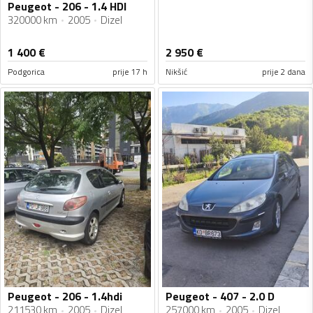
Peugeot - 206 - 1.4 HDI
320000 km
2005
Dizel
1 400
€
2 950
€
Podgorica
prije 17 h
Nikšić
prije 2 dana
Peugeot - 206 - 1.4hdi
Peugeot - 407 - 2.0 D
211530 km
2005
Dizel
257000 km
2005
Dizel