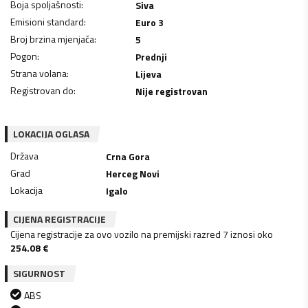
Boja spoljašnosti
:
Siva
Emisioni standard
:
Euro 3
Broj brzina mjenjača
:
5
Pogon
:
Prednji
Strana volana
:
Lijeva
Registrovan do
:
Nije registrovan
LOKACIJA OGLASA
Država
Crna Gora
Grad
Herceg Novi
Lokacija
Igalo
CIJENA REGISTRACIJE
Cijena registracije za ovo vozilo na premijski razred 7 iznosi oko
254.08
€
SIGURNOST
ABS