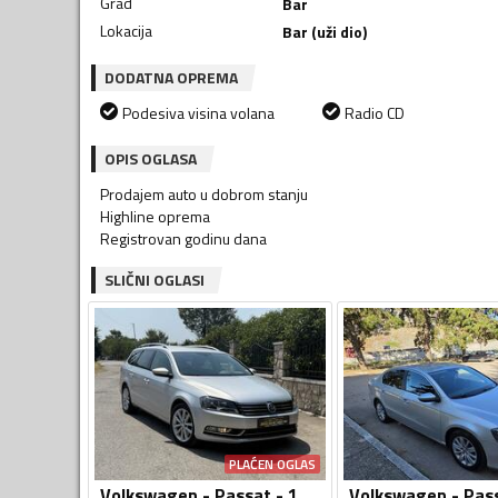
Grad
Bar
Lokacija
Bar (uži dio)
DODATNA OPREMA
Podesiva visina volana
Radio CD
OPIS OGLASA
Prodajem auto u dobrom stanju
Highline oprema
Registrovan godinu dana
SLIČNI OGLASI
PLAĆEN OGLAS
Volkswagen - Passat - 1.6 TDI