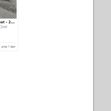
Volkswagen - Passat - 2.0 tdi 103kw
Dizel
prije 1 dan