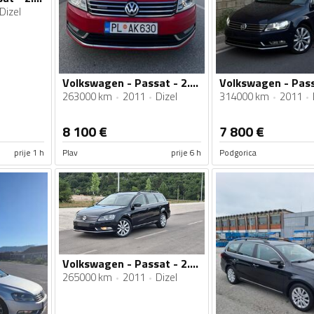
Dizel
Volkswagen - Passat - 2.0 TDI 4motion
263000 km
2011
Dizel
314000 km
2011
8 100
€
7 800
€
prije 1 h
Plav
prije 6 h
Podgorica
Volkswagen - Passat - 2.0tdi
265000 km
2011
Dizel