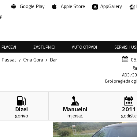
Google Play
Apple Store
AppGallery
 PLACEVI
ZASTUPNICI
AUTO OTPADI
SERVISI I U
Passat
Crna Gora
Bar
05
Ši
AD373
Broj pregleda og
Dizel
Manuelni
2011
gorivo
mjenjač
godište