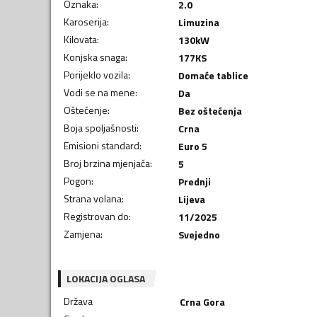
Oznaka
:
2.0
Karoserija
:
Limuzina
Kilovata
:
130
kW
Konjska snaga
:
177
KS
Porijeklo vozila
:
Domaće tablice
Vodi se na mene
:
Da
Oštećenje
:
Bez oštećenja
Boja spoljašnosti
:
Crna
Emisioni standard
:
Euro 5
Broj brzina mjenjača
:
5
Pogon
:
Prednji
Strana volana
:
Lijeva
Registrovan do
:
11/2025
Zamjena
:
Svejedno
LOKACIJA OGLASA
Država
Crna Gora