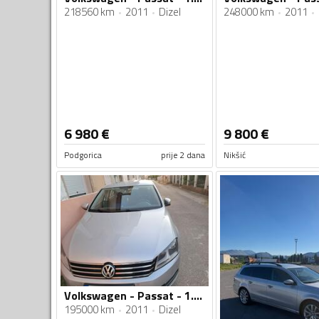
218560 km
2011
Dizel
248000 km
2011
6 980
€
9 800
€
Podgorica
prije 2 dana
Nikšić
Volkswagen - Passat - 1.6 tdi
195000 km
2011
Dizel