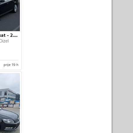
Volkswagen - Passat - 2.0TDI 103kw
Dizel
prije 19 h