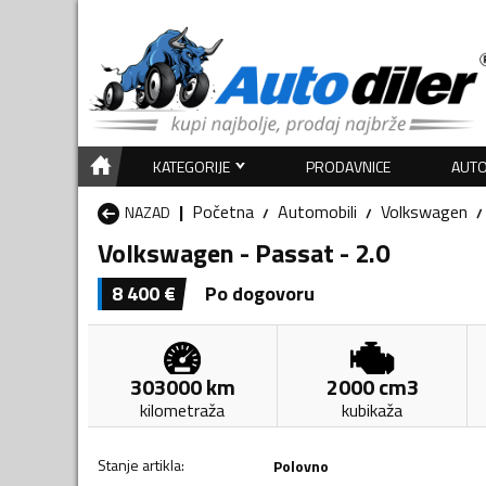
KATEGORIJE
PRODAVNICE
AUTO
Početna
Automobili
Volkswagen
NAZAD
Volkswagen - Passat - 2.0
8 400
€
Po dogovoru
303000
km
2000
cm3
kilometraža
kubikaža
Stanje artikla
:
Polovno