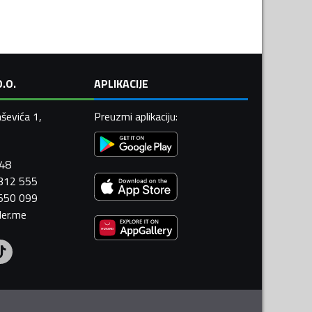
.O.
APLIKACIJE
ševića 1,
Preuzmi aplikaciju
:
448
 312 555
 550 099
ler.me