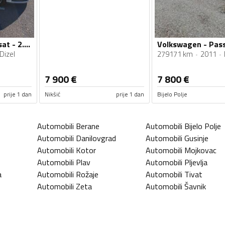
Volkswagen - Passat - 2.0 TDI
Dizel
279171 km
2011
7 900
€
7 800
€
prije 1 dan
Nikšić
prije 1 dan
Bijelo Polje
Automobili
Berane
Automobili
Bijelo Polje
Automobili
Danilovgrad
Automobili
Gusinje
Automobili
Kotor
Automobili
Mojkovac
Automobili
Plav
Automobili
Pljevlja
a
Automobili
Rožaje
Automobili
Tivat
Automobili
Zeta
Automobili
Šavnik