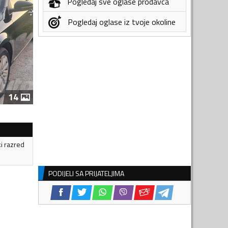
Pogledaj sve oglase prodavca
Pogledaj oglase iz tvoje okoline
14
ki razred
PODIJELI SA PRIJATELJIMA