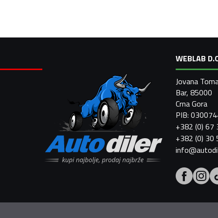
WEBLAB D.O
Jovana Toma
Bar, 85000
Crna Gora
PIB: 03007
+382 (0) 67
+382 (0) 30
info@autodi