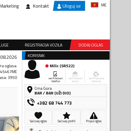
ME
Marketing
Kontakt
Uloguj se
SLUGE
REGISTRACIJA VOZILA
DODAJ OGLAS
KORISNIK
.08.2026
fra oglasa
:
Milic
(
SR522
)
345467ME
lasa
:
3950
verifikovan
verifikovan
verifikovana
telefon
email
lokacija
Crna Gora
BAR
/
BAR (UŽI DIO)
+382 68 744 773
Sačuvaj oglas
Sačuvaj profil
Prijavi oglas