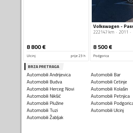
222147 km
2011
8 800
€
8 500
€
Ulcinj
prije 23 h
Podgorica
BRZA PRETRAGA
Automobili
Andrijevica
Automobili
Bar
Automobili
Budva
Automobili
Cetinje
Automobili
Herceg Novi
Automobili
Kolašin
Automobili
Nikšić
Automobili
Petnjica
Automobili
Plužine
Automobili
Podgoric
Automobili
Tuzi
Automobili
Ulcinj
Automobili
Žabljak