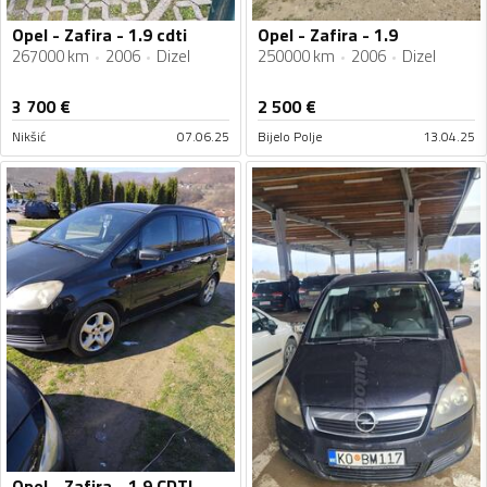
Opel - Zafira - 1.9 cdti
Opel - Zafira - 1.9
267000 km
2006
Dizel
250000 km
2006
Dizel
3 700
€
2 500
€
Nikšić
07.06.25
Bijelo Polje
13.04.25
Opel - Zafira - 1.9 CDTI