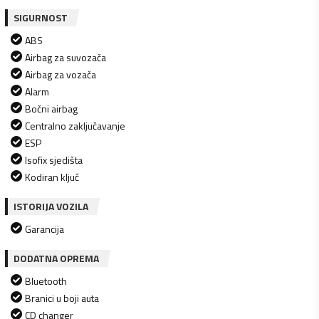
SIGURNOST
ABS
Airbag za suvozača
Airbag za vozača
Alarm
Bočni airbag
Centralno zaključavanje
ESP
Isofix sjedišta
Kodiran ključ
ISTORIJA VOZILA
Garancija
DODATNA OPREMA
Bluetooth
Branici u boji auta
CD changer