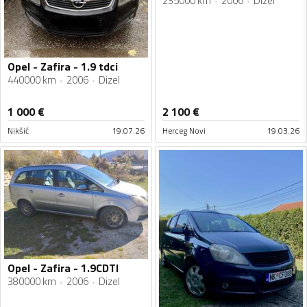
235000 km
2006
Dizel
Opel - Zafira - 1.9 tdci
440000 km
2006
Dizel
1 000
€
2 100
€
Nikšić
19.07.26
Herceg Novi
19.03.26
Opel - Zafira - 1.9CDTI
380000 km
2006
Dizel