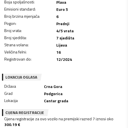
Boja spoljašnosti
:
Plava
Emisioni standard
:
Euro 5
Broj brzina mjenjača
:
6
Pogon
:
Prednji
Broj vrata
:
4/5 vrata
Broj sjedišta
:
7 sjedišta
Strana volana
:
Lijeva
Veličina felni
:
16
Registrovan do
:
12/2024
LOKACIJA OGLASA
Država
Crna Gora
Grad
Podgorica
Lokacija
Centar grada
CIJENA REGISTRACIJE
Cijena registracije za ovo vozilo na premijski razred 7 iznosi oko
300.19
€