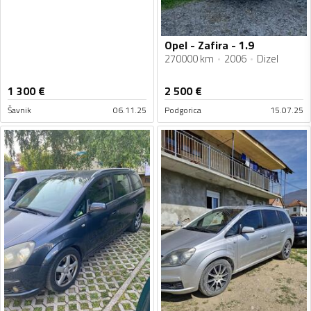
Opel - Zafira - 1.9
270000 km
2006
Dizel
1 300
€
2 500
€
Šavnik
06.11.25
Podgorica
15.07.25