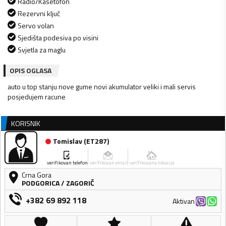
Radio/Kasetofon
Rezervni ključ
Servo volan
Sjedišta podesiva po visini
Svjetla za maglu
OPIS OGLASA
auto u top stanju nove gume novi akumulator veliki i mali servis
posjedujem racune
KORISNIK
Tomislav
(
ET287
)
verifikovan telefon
verifikovan email
verifikovana lokacija
Crna Gora
PODGORICA
/
ZAGORIČ
+382 69 892 118
Aktivan