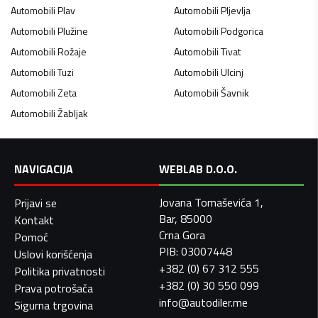
Automobili
Plav
Automobili
Pljevlja
Automobili
Plužine
Automobili
Podgorica
Automobili
Rožaje
Automobili
Tivat
Automobili
Tuzi
Automobili
Ulcinj
Automobili
Zeta
Automobili
Šavnik
Automobili
Žabljak
NAVIGACIJA
WEBLAB D.O.O.
Jovana Tomaševića 1,
Prijavi se
Bar, 85000
Kontakt
Crna Gora
Pomoć
PIB: 03007448
Uslovi korišćenja
+382 (0) 67 312 555
Politika privatnosti
+382 (0) 30 550 099
Prava potrošača
info@autodiler.me
Sigurna trgovina