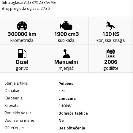
Šifra oglasa
:
AD337523344ME
Broj pregleda oglasa
:
2735
300000
km
1900
cm3
150
KS
kilometraža
kubikaža
konjska snaga
Dizel
Manuelni
2006
gorivo
mjenjač
godište
Stanje artikla
:
Polovno
Oznaka
:
1.9
Karoserija
:
Limuzina
Kilovata
:
110
kW
Porijeklo vozila
:
Domaće tablice
Vodi se na mene
:
Ne
Oštećenje
:
Bez oštećenja