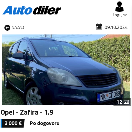
Uloguj se
09.10.2024
NAZAD
1 od 12
12
Opel - Zafira - 1.9
3 000
€
Po dogovoru