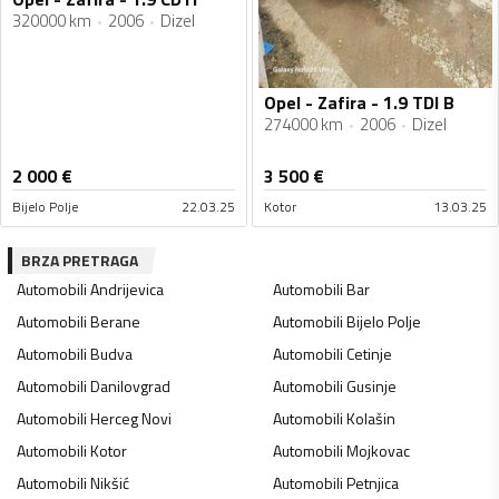
320000 km
2006
Dizel
Opel - Zafira - 1.9 TDI B
274000 km
2006
Dizel
2 000
€
3 500
€
Bijelo Polje
22.03.25
Kotor
13.03.25
BRZA PRETRAGA
Automobili
Andrijevica
Automobili
Bar
Automobili
Berane
Automobili
Bijelo Polje
Automobili
Budva
Automobili
Cetinje
Automobili
Danilovgrad
Automobili
Gusinje
Automobili
Herceg Novi
Automobili
Kolašin
Automobili
Kotor
Automobili
Mojkovac
Automobili
Nikšić
Automobili
Petnjica