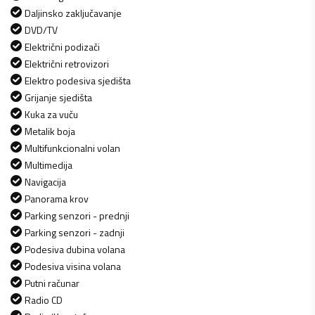
Daljinsko zaključavanje
DVD/TV
Električni podizači
Električni retrovizori
Elektro podesiva sjedišta
Grijanje sjedišta
Kuka za vuču
Metalik boja
Multifunkcionalni volan
Multimedija
Navigacija
Panorama krov
Parking senzori - prednji
Parking senzori - zadnji
Podesiva dubina volana
Podesiva visina volana
Putni računar
Radio CD