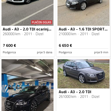
PLAĆEN OGLAS
Audi - A3 - 2.0 TDI ocarinjen na ime kupca
Audi - A3 - 1.6 TDI SPORTBACK
260000 km
2011
Dizel
210000 km
2011
Dizel
7 600
€
6 650
€
Podgorica
prije 5 dana
Podgorica
prije 9 min
Audi - A3 - 2.0 TDI
261000 km
2011
Dizel