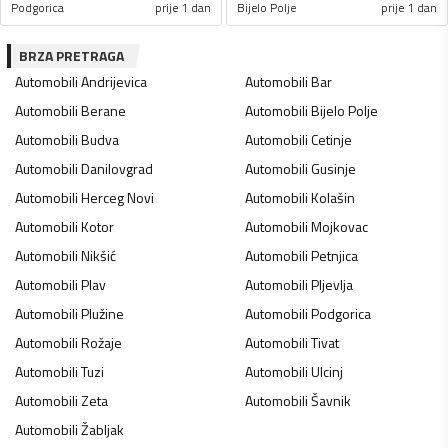
Podgorica
prije 1 dan
Bijelo Polje
prije 1 dan
BRZA PRETRAGA
Automobili
Andrijevica
Automobili
Bar
Automobili
Berane
Automobili
Bijelo Polje
Automobili
Budva
Automobili
Cetinje
Automobili
Danilovgrad
Automobili
Gusinje
Automobili
Herceg Novi
Automobili
Kolašin
Automobili
Kotor
Automobili
Mojkovac
Automobili
Nikšić
Automobili
Petnjica
Automobili
Plav
Automobili
Pljevlja
Automobili
Plužine
Automobili
Podgorica
Automobili
Rožaje
Automobili
Tivat
Automobili
Tuzi
Automobili
Ulcinj
Automobili
Zeta
Automobili
Šavnik
Automobili
Žabljak