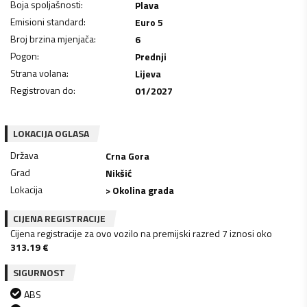
Boja spoljašnosti
:
Plava
Emisioni standard
:
Euro 5
Broj brzina mjenjača
:
6
Pogon
:
Prednji
Strana volana
:
Lijeva
Registrovan do
:
01/2027
LOKACIJA OGLASA
Država
Crna Gora
Grad
Nikšić
Lokacija
> Okolina grada
CIJENA REGISTRACIJE
Cijena registracije za ovo vozilo na premijski razred 7 iznosi oko
313.19
€
SIGURNOST
ABS