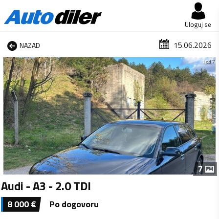
Uloguj se
15.06.2026
NAZAD
1 od 7
7
Audi - A3 - 2.0 TDI
8 000
€
Po dogovoru