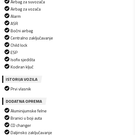
Airbag za suvozača
Airbag za vozača
Alarm
ASR
Bočni airbag
Centralno zaključavanje
Child lock
ESP
Isofix sjedišta
Kodiran ključ
ISTORIJA VOZILA
Prvi vlasnik
DODATNA OPREMA
Aluminijumske felne
Branici u boji auta
CD changer
Daljinsko zaključavanje