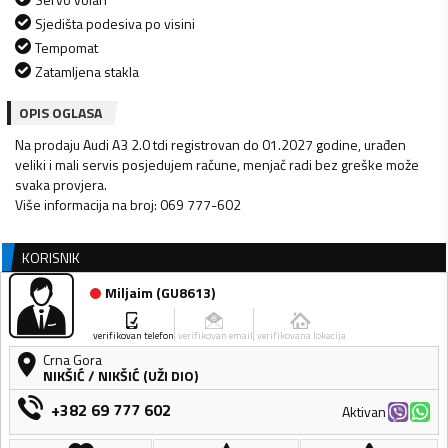
Sjedišta podesiva po visini
Tempomat
Zatamljena stakla
OPIS OGLASA
Na prodaju Audi A3 2.0 tdi registrovan do 01.2027 godine, urađen
veliki i mali servis posjedujem račune, menjač radi bez greške može
svaka provjera.
Više informacija na broj: 069 777-602
KORISNIK
Miljaim
(
GU8613
)
verifikovan telefon
verifikovan email
verifikovana lokacija
Crna Gora
NIKŠIĆ
/
NIKŠIĆ (UŽI DIO)
+382 69 777 602
Aktivan