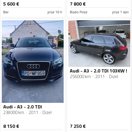
5 600
€
7 800
€
Bar
prije 16 h
Bijelo Polje
prije 1 dan
Audi - A3 - 2.0 TDI 103KW !
256000 km
2011
Dizel
Audi - A3 - 2.0 TDI
238000 km
2011
Dizel
8 150
€
7 250
€