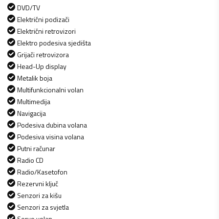
DVD/TV
Električni podizači
Električni retrovizori
Elektro podesiva sjedišta
Grijači retrovizora
Head-Up display
Metalik boja
Multifunkcionalni volan
Multimedija
Navigacija
Podesiva dubina volana
Podesiva visina volana
Putni računar
Radio CD
Radio/Kasetofon
Rezervni ključ
Senzori za kišu
Senzori za svjetla
Servo volan