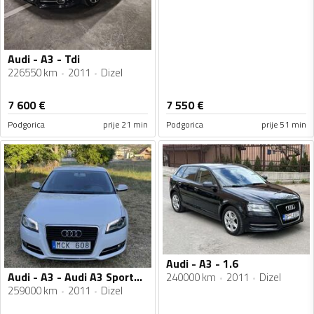
Audi - A3 - Tdi
226550 km
2011
Dizel
7 600
€
7 550
€
Podgorica
prije 21 min
Podgorica
prije 51 min
Audi - A3 - 1.6
Audi - A3 - Audi A3 Sportback 2.0 TDI 140hk top stajne
240000 km
2011
Dizel
259000 km
2011
Dizel