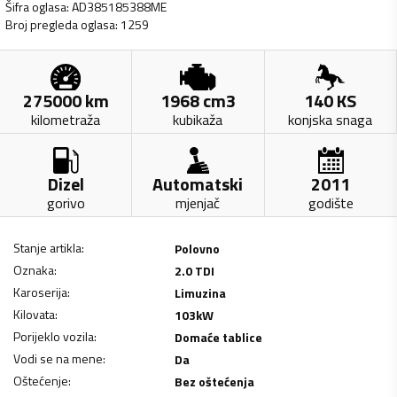
Šifra oglasa
:
AD385185388ME
Broj pregleda oglasa
:
1259
275000
km
1968
cm3
140
KS
kilometraža
kubikaža
konjska snaga
Dizel
Automatski
2011
gorivo
mjenjač
godište
Stanje artikla
:
Polovno
Oznaka
:
2.0 TDI
Karoserija
:
Limuzina
Kilovata
:
103
kW
Porijeklo vozila
:
Domaće tablice
Vodi se na mene
:
Da
Oštećenje
:
Bez oštećenja