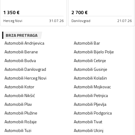
1 350
€
2 700
€
Herceg Novi
31.07.26
Danilovgrad
21.07.26
BRZA PRETRAGA
Automobili
Andrijevica
Automobili
Bar
Automobili
Berane
Automobili
Bijelo Polje
Automobili
Budva
Automobili
Cetinje
Automobili
Danilovgrad
Automobili
Gusinje
Automobili
Herceg Novi
Automobili
Kolašin
Automobili
Kotor
Automobili
Mojkovac
Automobili
Nikšić
Automobili
Petnjica
Automobili
Plav
Automobili
Pljevlja
Automobili
Plužine
Automobili
Podgorica
Automobili
Rožaje
Automobili
Tivat
Automobili
Tuzi
Automobili
Ulcinj