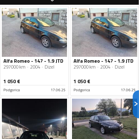
Alfa Romeo - 147 - 1.9 JTD
Alfa Romeo - 147 - 1.9 JTD
297000 km
2004
Dizel
297000 km
2004
Dizel
1 050
€
1 050
€
Podgorica
17.06.25
Podgorica
17.06.25