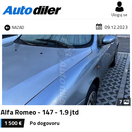
Uloguj se
09.12.2023
NAZAD
1 od 7
7
Alfa Romeo - 147 - 1.9 jtd
1 500
€
Po dogovoru