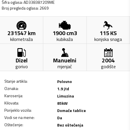
Šifra oglasa
:
AD338387209ME
Broj pregleda oglasa
:
2669
231547
km
1900
cm3
115
KS
kilometraža
kubikaža
konjska snaga
Dizel
Manuelni
2004
gorivo
mjenjač
godište
Stanje artikla
:
Polovno
Oznaka
:
1.9 jtd
Karoserija
:
Limuzina
Kilovata
:
85
kW
Porijeklo vozila
:
Domaće tablice
Vodi se na mene
:
Da
Oštećenje
:
Bez oštećenja