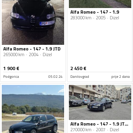
Alfa Romeo - 147 - 1.9
283000 km
2005
Dizel
Alfa Romeo - 147 - 1.9 JTD
265000 km
2004
Dizel
1 900
€
2 450
€
Podgorica
05.02.24
Danilovgrad
prije 2 dana
Alfa Romeo - 147 - 1.9 JTDM
270000 km
2007
Dizel