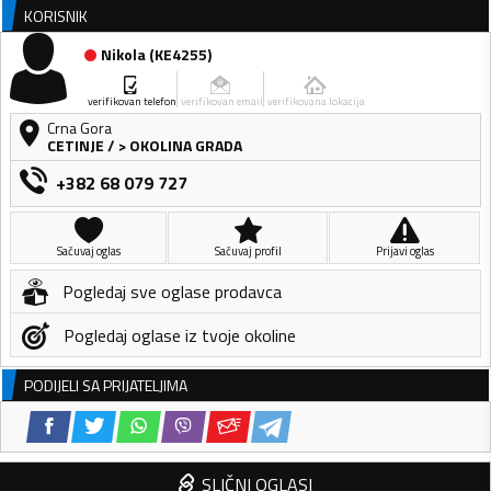
KORISNIK
Nikola
(
KE4255
)
verifikovan telefon
verifikovan email
verifikovana lokacija
Crna Gora
CETINJE
/
> OKOLINA GRADA
+382 68 079 727
Sačuvaj oglas
Sačuvaj profil
Prijavi oglas
Pogledaj sve oglase prodavca
Pogledaj oglase iz tvoje okoline
PODIJELI SA PRIJATELJIMA
SLIČNI OGLASI