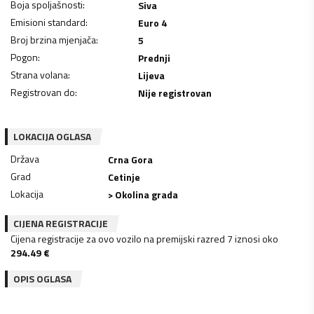
Boja spoljašnosti
:
Siva
Emisioni standard
:
Euro 4
Broj brzina mjenjača
:
5
Pogon
:
Prednji
Strana volana
:
Lijeva
Registrovan do
:
Nije registrovan
LOKACIJA OGLASA
Država
Crna Gora
Grad
Cetinje
Lokacija
> Okolina grada
CIJENA REGISTRACIJE
Cijena registracije za ovo vozilo na premijski razred 7 iznosi oko
294.49
€
OPIS OGLASA