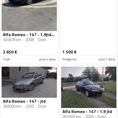
Alfa Romeo - 147 - 1.9jtdm 110kw
345678 km
2008
Dizel
2 650
€
1 500
€
Tivat
prije 4 dana
Podgorica
prije 7 dana
Alfa Romeo - 147 - jtd
280000 km
2005
Dizel
Alfa Romeo - 147 - 1.9 jtd
283000 km
2005
Dizel