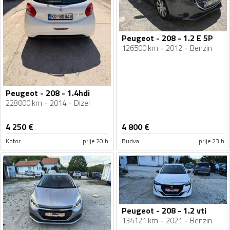
Peugeot - 208 - 1.2 E 5P
126500 km
2012
Benzin
Peugeot - 208 - 1.4hdi
228000 km
2014
Dizel
4 250
€
4 800
€
Kotor
prije 20 h
Budva
prije 23 h
Peugeot - 208 - 1.2 vti
134121 km
2021
Benzin