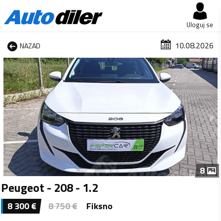
Uloguj se
10.08.2026
NAZAD
1 od 8
8
Peugeot - 208 - 1.2
8 300
€
8 750
€
Fiksno