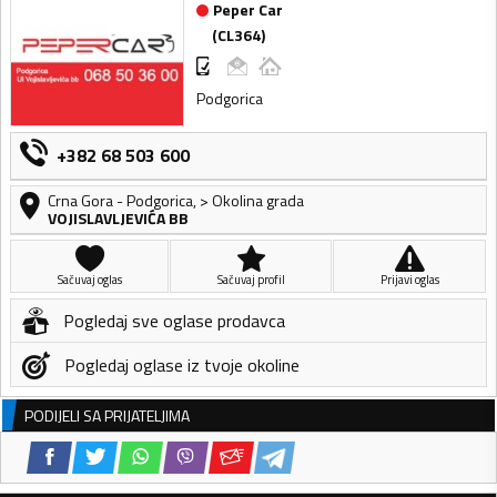
Peper Car
(
CL364
)
Podgorica
+382 68 503 600
Crna Gora
-
Podgorica
,
> Okolina grada
VOJISLAVLJEVIĆA BB
Sačuvaj oglas
Sačuvaj profil
Prijavi oglas
Pogledaj sve oglase prodavca
Pogledaj oglase iz tvoje okoline
PODIJELI SA PRIJATELJIMA