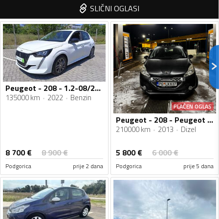
SLIČNI OGLASI
Peugeot - 208 - 1.2-08/2022
135000 km
2022
Benzin
PLAĆEN OGLAS
Peugeot - 208 - Peugeot - 208 - 1.4 E-HDI
210000 km
2013
Dizel
8 700
€
5 800
€
8 900
€
6 000
€
Podgorica
prije 2 dana
Podgorica
prije 5 dana