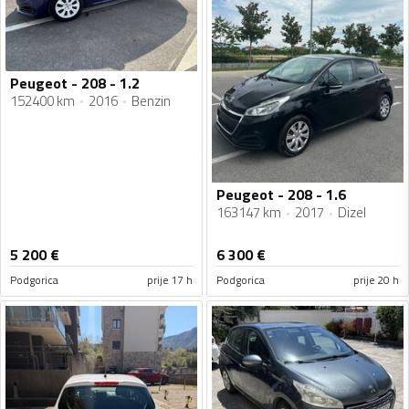
Peugeot - 208 - 1.2
152400 km
2016
Benzin
Peugeot - 208 - 1.6
163147 km
2017
Dizel
5 200
€
6 300
€
Podgorica
prije 17 h
Podgorica
prije 20 h