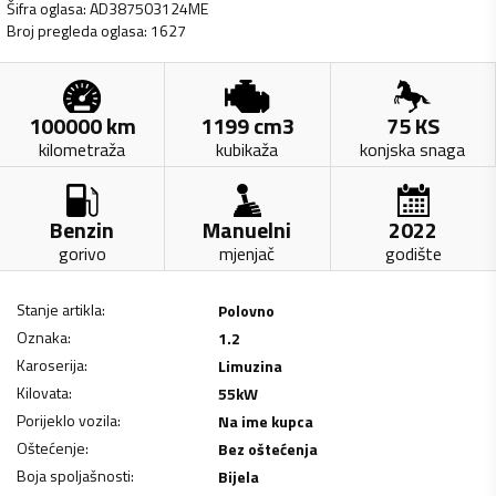
Šifra oglasa
:
AD387503124ME
Broj pregleda oglasa
:
1627
100000
km
1199
cm3
75
KS
kilometraža
kubikaža
konjska snaga
Benzin
Manuelni
2022
gorivo
mjenjač
godište
Stanje artikla
:
Polovno
Oznaka
:
1.2
Karoserija
:
Limuzina
Kilovata
:
55
kW
Porijeklo vozila
:
Na ime kupca
Oštećenje
:
Bez oštećenja
Boja spoljašnosti
:
Bijela