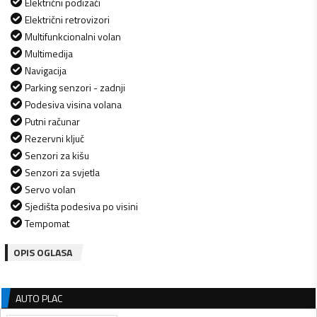
Električni podizači
Električni retrovizori
Multifunkcionalni volan
Multimedija
Navigacija
Parking senzori - zadnji
Podesiva visina volana
Putni računar
Rezervni ključ
Senzori za kišu
Senzori za svjetla
Servo volan
Sjedišta podesiva po visini
Tempomat
OPIS OGLASA
AUTO PLAC