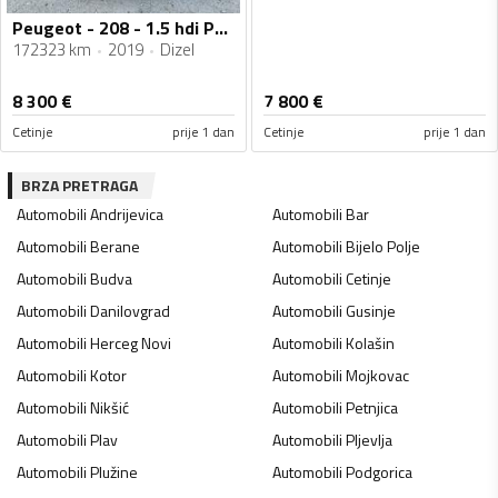
Peugeot - 208 - 1.5 hdi PUTNICKI
172323 km
2019
Dizel
8 300
€
7 800
€
Cetinje
prije 1 dan
Cetinje
prije 1 dan
BRZA PRETRAGA
Automobili
Andrijevica
Automobili
Bar
Automobili
Berane
Automobili
Bijelo Polje
Automobili
Budva
Automobili
Cetinje
Automobili
Danilovgrad
Automobili
Gusinje
Automobili
Herceg Novi
Automobili
Kolašin
Automobili
Kotor
Automobili
Mojkovac
Automobili
Nikšić
Automobili
Petnjica
Automobili
Plav
Automobili
Pljevlja
Automobili
Plužine
Automobili
Podgorica