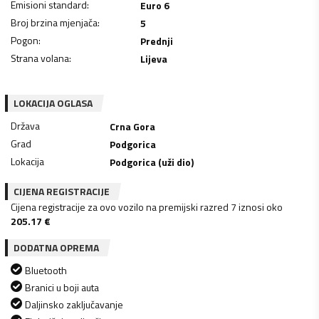
Emisioni standard
:
Euro 6
Broj brzina mjenjača
:
5
Pogon
:
Prednji
Strana volana
:
Lijeva
LOKACIJA OGLASA
Država
Crna Gora
Grad
Podgorica
Lokacija
Podgorica (uži dio)
CIJENA REGISTRACIJE
Cijena registracije za ovo vozilo na premijski razred 7 iznosi oko
205.17
€
DODATNA OPREMA
Bluetooth
Branici u boji auta
Daljinsko zaključavanje