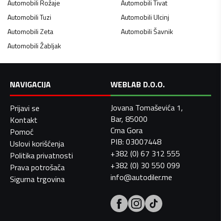
Automobili
Rožaje
Automobili
Tivat
Automobili
Tuzi
Automobili
Ulcinj
Automobili
Zeta
Automobili
Šavnik
Automobili
Žabljak
NAVIGACIJA
WEBLAB D.O.O.
Jovana Tomaševića 1,
Prijavi se
Bar, 85000
Kontakt
Crna Gora
Pomoć
PIB: 03007448
Uslovi korišćenja
+382 (0) 67 312 555
Politika privatnosti
+382 (0) 30 550 099
Prava potrošača
info@autodiler.me
Sigurna trgovina