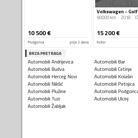
90000 km
2018
D
10 500
€
15 200
€
Podgorica
prije 2 dana
Kotor
BRZA PRETRAGA
Automobili
Andrijevica
Automobili
Bar
Automobili
Budva
Automobili
Cetinje
Automobili
Herceg Novi
Automobili
Kolašin
Automobili
Nikšić
Automobili
Petnjica
Automobili
Plužine
Automobili
Podgoric
Automobili
Tuzi
Automobili
Ulcinj
Automobili
Žabljak