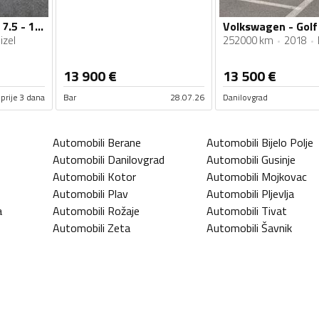
Volkswagen - Golf 7.5 - 1.6 TDI
Volkswagen - Golf 
izel
252000 km
2018
13 900
€
13 500
€
prije 3 dana
Bar
28.07.26
Danilovgrad
Automobili
Berane
Automobili
Bijelo Polje
Automobili
Danilovgrad
Automobili
Gusinje
Automobili
Kotor
Automobili
Mojkovac
Automobili
Plav
Automobili
Pljevlja
a
Automobili
Rožaje
Automobili
Tivat
Automobili
Zeta
Automobili
Šavnik