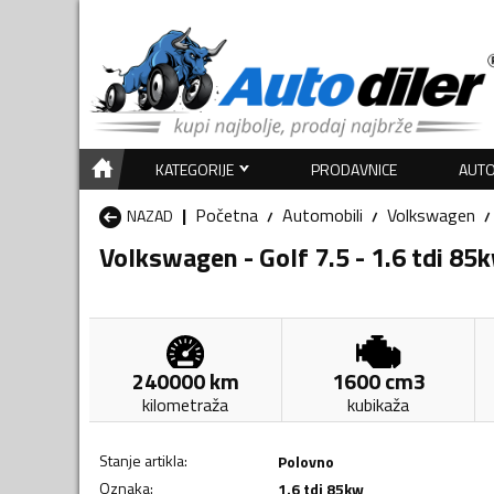
KATEGORIJE
PRODAVNICE
AUTO
Početna
Automobili
Volkswagen
NAZAD
Volkswagen - Golf 7.5 - 1.6 tdi 85
240000
km
1600
cm3
kilometraža
kubikaža
Stanje artikla
:
Polovno
Oznaka
:
1.6 tdi 85kw