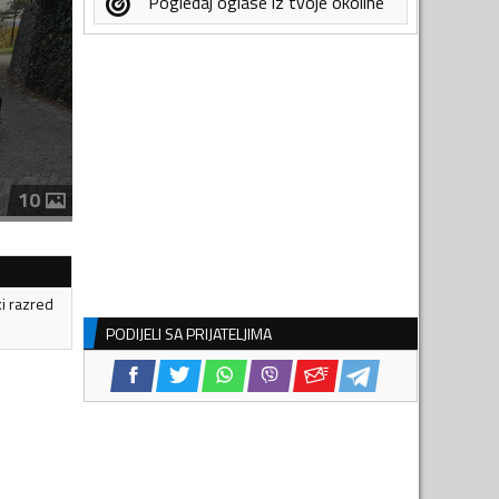
Pogledaj oglase iz tvoje okoline
10
ki razred
PODIJELI SA PRIJATELJIMA