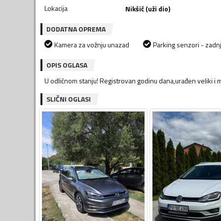
Lokacija
Nikšić (uži dio)
DODATNA OPREMA
Kamera za vožnju unazad
Parking senzori - zadnj
OPIS OGLASA
U odličnom stanju! Registrovan godinu dana,urađen veliki i 
SLIČNI OGLASI