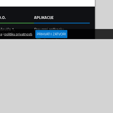
.O.
APLIKACIJE
ševića 1,
Preuzmi aplikaciju
:
ja
i
politiku privatnosti
.
PRIHVATI I ZATVORI
448
 312 555
 550 099
ler.me