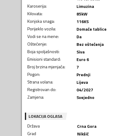
Karoserija
:
Limuzina
Kilovata
:
85
kW
Konjska snaga
:
116
KS
Porijeklo vozila
:
Domaće tablice
Vodi se na mene
:
Da
Oštećenje
:
Bez oštećenja
Boja spoljašnosti
:
Siva
Emisioni standard
:
Euro 6
Broj brzina mjenjača
:
7
Pogon
:
Prednji
Strana volana
:
Lijeva
Registrovan do
:
04/2027
Zamjena
:
Svejedno
LOKACIJA OGLASA
Država
Crna Gora
Grad
Nikšić