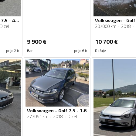
Volkswagen - Golf 7.5 - ALLTRACK 2.0 135KW 4MOTION
Dizel
207000 km
2018
9 900
€
10 700
€
prije 2 h
Bar
prije 6 h
Rožaje
Volkswagen - Golf 7.5 - 1.6
277051 km
2018
Dizel