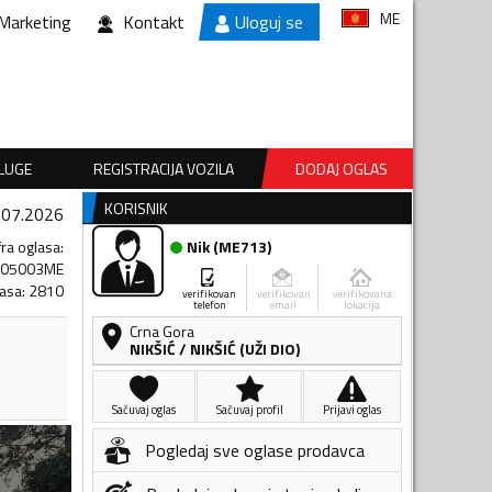
ME
Marketing
Kontakt
Uloguj se
SLUGE
REGISTRACIJA VOZILA
DODAJ OGLAS
KORISNIK
.07.2026
fra oglasa
:
Nik
(
ME713
)
405003ME
lasa
:
2810
verifikovan
verifikovan
verifikovana
telefon
email
lokacija
Crna Gora
NIKŠIĆ
/
NIKŠIĆ (UŽI DIO)
Sačuvaj oglas
Sačuvaj profil
Prijavi oglas
Pogledaj sve oglase prodavca