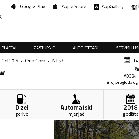
Google Play
Apple Store
AppGallery
 PLACEVI
ZASTUPNICI
AUTO OTPADI
SERVISI I U
Golf 7.5
Crna Gora
Nikšić
14
Ši
kw
AD384
Broj pregleda og
Dizel
Automatski
2018
gorivo
mjenjač
godište