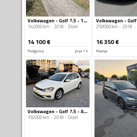
Volkswagen - Golf 7.5 - 1.6 TDI
142000 km
2018
Dizel
250000 km
2018
14 100
€
16 350
€
Podgorica
prije 1 h
Pljevlja
Volkswagen - Golf 7.5 - Automatik
192000 km
2018
Dizel