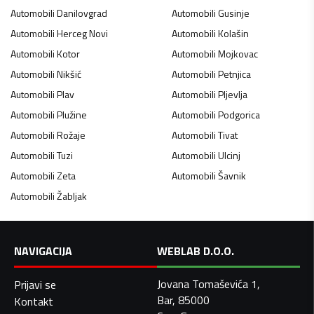
Automobili
Danilovgrad
Automobili
Gusinje
Automobili
Herceg Novi
Automobili
Kolašin
Automobili
Kotor
Automobili
Mojkovac
Automobili
Nikšić
Automobili
Petnjica
Automobili
Plav
Automobili
Pljevlja
Automobili
Plužine
Automobili
Podgorica
Automobili
Rožaje
Automobili
Tivat
Automobili
Tuzi
Automobili
Ulcinj
Automobili
Zeta
Automobili
Šavnik
Automobili
Žabljak
NAVIGACIJA
WEBLAB D.O.O.
Jovana Tomaševića 1,
Prijavi se
Bar, 85000
Kontakt