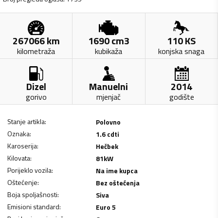
267066
km
1690
cm3
110
KS
kilometraža
kubikaža
konjska snaga
Dizel
Manuelni
2014
gorivo
mjenjač
godište
Stanje artikla
:
Polovno
Oznaka
:
1.6 cdti
Karoserija
:
Hečbek
Kilovata
:
81
kW
Porijeklo vozila
:
Na ime kupca
Oštećenje
:
Bez oštećenja
Boja spoljašnosti
:
Siva
Emisioni standard
:
Euro 5