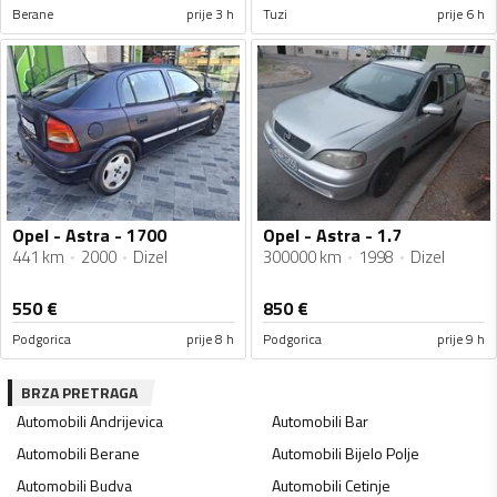
Berane
prije 3 h
Tuzi
prije 6 h
Opel - Astra - 1700
Opel - Astra - 1.7
441 km
2000
Dizel
300000 km
1998
Dizel
550
€
850
€
Podgorica
prije 8 h
Podgorica
prije 9 h
BRZA PRETRAGA
Automobili
Andrijevica
Automobili
Bar
Automobili
Berane
Automobili
Bijelo Polje
Automobili
Budva
Automobili
Cetinje