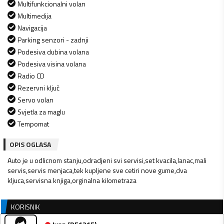
Multifunkcionalni volan
Multimedija
Navigacija
Parking senzori - zadnji
Podesiva dubina volana
Podesiva visina volana
Radio CD
Rezervni ključ
Servo volan
Svjetla za maglu
Tempomat
OPIS OGLASA
Auto je u odlicnom stanju,odradjeni svi servisi,set kvacila,lanac,mali
servis,servis menjaca,tek kupljene sve cetiri nove gume,dva
kljuca,servisna knjiga,orginalna kilometraza
KORISNIK