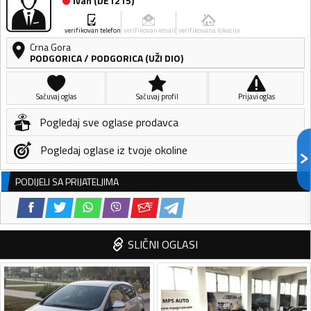
Ivan
(
DE1215
)
verifikovan telefon
verifikovan email
verifikovana lokacija
Crna Gora
PODGORICA
/
PODGORICA (UŽI DIO)
Sačuvaj oglas
Sačuvaj profil
Prijavi oglas
Pogledaj sve oglase prodavca
Pogledaj oglase iz tvoje okoline
PODIJELI SA PRIJATELJIMA
SLIČNI OGLASI