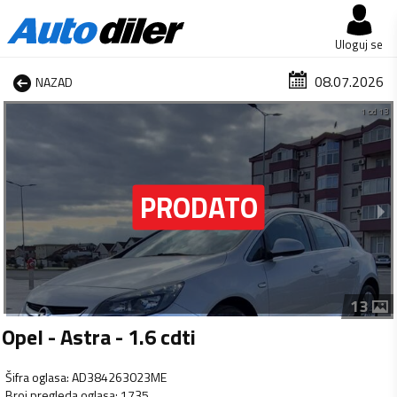
Uloguj se
08.07.2026
NAZAD
1 od 13
13
Opel - Astra - 1.6 cdti
Šifra oglasa
:
AD384263023ME
Broj pregleda oglasa
:
1735