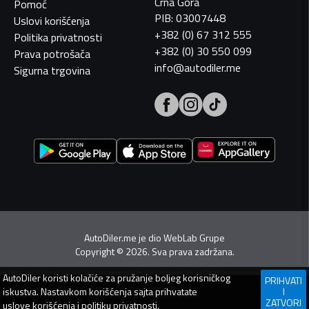
Crna Gora
Pomoć
PIB: 03007448
Uslovi korišćenja
+382 (0) 67 312 555
Politika privatnosti
+382 (0) 30 550 099
Prava potrošača
info@autodiler.me
Sigurna trgovina
AutoDiler.me je dio
WebLab Grupe
Copyright
©
2026. Sva prava zadržana.
AutoDiler
koristi kolačiće za pružanje boljeg korisničkog
PRIHVATI
iskustva. Nastavkom korišćenja sajta prihvatate
I
ZATVORI
uslove korišćenja
i
politiku privatnosti
.