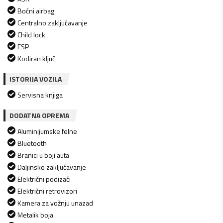
Bočni airbag
Centralno zaključavanje
Child lock
ESP
Kodiran ključ
ISTORIJA VOZILA
Servisna knjiga
DODATNA OPREMA
Aluminijumske felne
Bluetooth
Branici u boji auta
Daljinsko zaključavanje
Električni podizači
Električni retrovizori
Kamera za vožnju unazad
Metalik boja