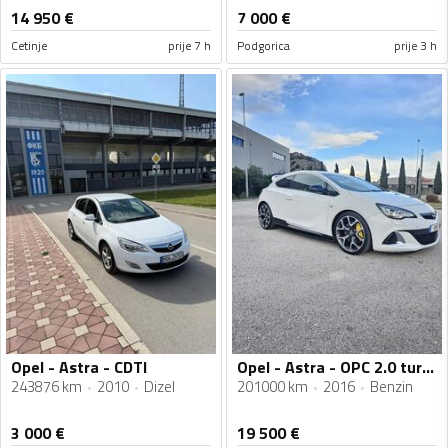
14 950
€
7 000
€
Cetinje
prije 7 h
Podgorica
prije 3 h
Opel - Astra - CDTI
Opel - Astra - OPC 2.0 turbo benzin 280ks
243876 km
2010
Dizel
201000 km
2016
Benzin
3 000
€
19 500
€