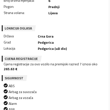
Broj brzina mjenjača
:
6
Pogon
:
Prednji
Strana volana
:
Lijeva
LOKACIJA OGLASA
Država
Crna Gora
Grad
Podgorica
Lokacija
Podgorica (uži dio)
CIJENA REGISTRACIJE
Cijena registracije za ovo vozilo na premijski razred 7 iznosi oko
265.63
€
SIGURNOST
ABS
Airbag za suvozača
Airbag za vozača
Alarm
ASR