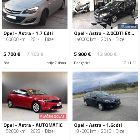
Opel - Astra - 1.7 Cdti
Opel - Astra - 2.0CDTI EXCLUSIV
160000 km
2014
Dizel
140000 km
2014
Dizel
5 700
€
5 900
€
7 100
€
12 900
€
Bar
prije 7 dana
Podgorica
17.11.21
PLAĆEN OGLAS
Opel - Astra - AUTOMATIC
Opel - Astra - 1.6cdti
152000 km
2023
Dizel
187000 km
2016
Dizel