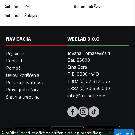
Automobili
Zeta
Automobili
Šavnik
Automobili
Žabljak
NAVIGACIJA
WEBLAB D.O.O.
Jovana Tomaševića 1,
Prijavi se
Bar, 85000
Kontakt
Crna Gora
Pomoć
PIB: 03007448
Uslovi korišćenja
+382 (0) 67 312 555
Politika privatnosti
+382 (0) 30 550 099
Prava potrošača
info@autodiler.me
Sigurna trgovina
AutoDiler
koristi kolačiće za pružanje boljeg korisničkog
PRIHVATI