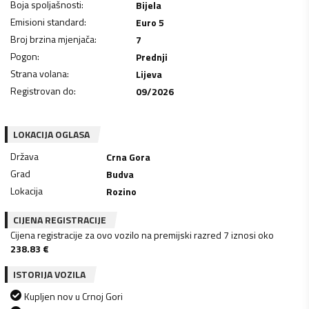
Boja spoljašnosti
:
Bijela
Emisioni standard
:
Euro 5
Broj brzina mjenjača
:
7
Pogon
:
Prednji
Strana volana
:
Lijeva
Registrovan do
:
09/2026
LOKACIJA OGLASA
Država
Crna Gora
Grad
Budva
Lokacija
Rozino
CIJENA REGISTRACIJE
Cijena registracije za ovo vozilo na premijski razred 7 iznosi oko
238.83
€
ISTORIJA VOZILA
Kupljen nov u Crnoj Gori