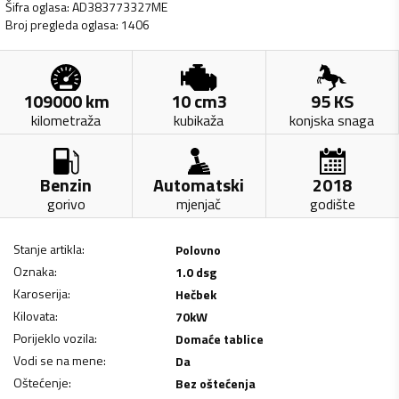
Šifra oglasa
:
AD383773327ME
Broj pregleda oglasa
:
1406
109000
km
10
cm3
95
KS
kilometraža
kubikaža
konjska snaga
Benzin
Automatski
2018
gorivo
mjenjač
godište
Stanje artikla
:
Polovno
Oznaka
:
1.0 dsg
Karoserija
:
Hečbek
Kilovata
:
70
kW
Porijeklo vozila
:
Domaće tablice
Vodi se na mene
:
Da
Oštećenje
:
Bez oštećenja