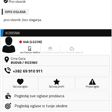
Prvi vlasnik
OPIS OGLASA
prvi vlasnik, bez ulaganja.
KORISNIK
Vuk
(
LG236
)
verifikovan telefon
verifikovan email
verifikovana lokacija
Crna Gora
BUDVA
/
ROZINO
+382 69 910 911
Sačuvaj oglas
Sačuvaj profil
Prijavi oglas
Pogledaj sve oglase prodavca
Pogledaj oglase iz tvoje okoline