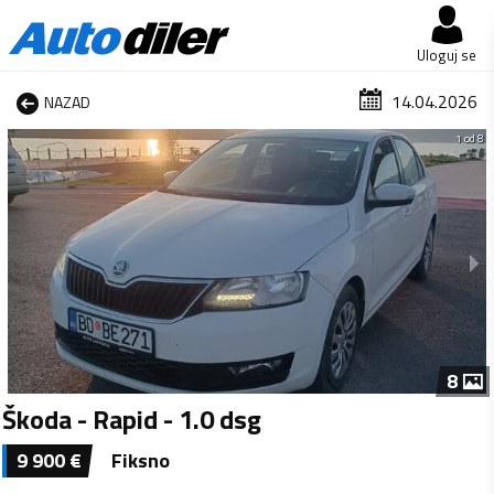
Uloguj se
14.04.2026
NAZAD
1 od 8
8
Škoda - Rapid - 1.0 dsg
9 900
€
Fiksno