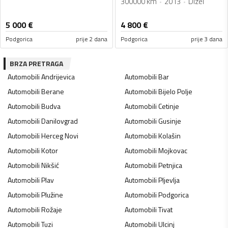
300000 km
2013
Dizel
5 000
€
4 800
€
Podgorica
prije 2 dana
Podgorica
prije 3 dana
BRZA PRETRAGA
Automobili
Andrijevica
Automobili
Bar
Automobili
Berane
Automobili
Bijelo Polje
Automobili
Budva
Automobili
Cetinje
Automobili
Danilovgrad
Automobili
Gusinje
Automobili
Herceg Novi
Automobili
Kolašin
Automobili
Kotor
Automobili
Mojkovac
Automobili
Nikšić
Automobili
Petnjica
Automobili
Plav
Automobili
Pljevlja
Automobili
Plužine
Automobili
Podgorica
Automobili
Rožaje
Automobili
Tivat
Automobili
Tuzi
Automobili
Ulcinj