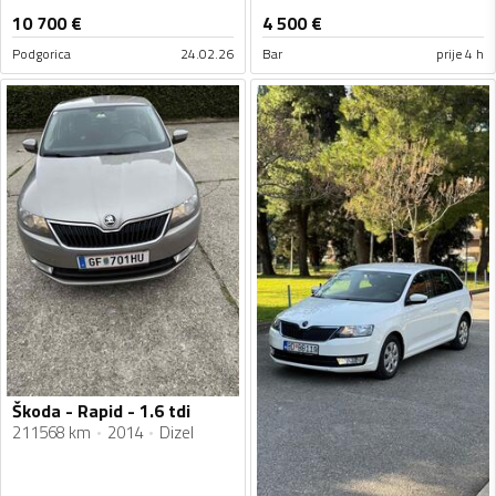
10 700
€
4 500
€
Podgorica
24.02.26
Bar
prije 4 h
Škoda - Rapid - 1.6 tdi
211568 km
2014
Dizel