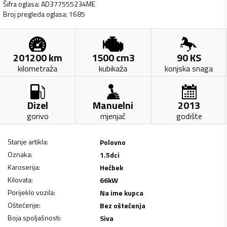
Šifra oglasa
:
AD377555234ME
Broj pregleda oglasa
:
1685
201200
km
1500
cm3
90
KS
kilometraža
kubikaža
konjska snaga
Dizel
Manuelni
2013
gorivo
mjenjač
godište
Stanje artikla
:
Polovno
Oznaka
:
1.5dci
Karoserija
:
Hečbek
Kilovata
:
66
kW
Porijeklo vozila
:
Na ime kupca
Oštećenje
:
Bez oštećenja
Boja spoljašnosti
:
Siva