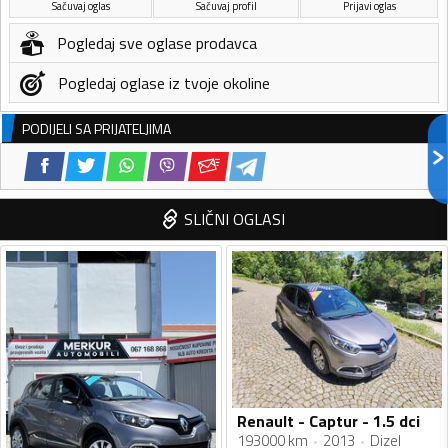
Sačuvaj oglas
Sačuvaj profil
Prijavi oglas
Pogledaj sve oglase prodavca
Pogledaj oglase iz tvoje okoline
PODIJELI SA PRIJATELJIMA
SLIČNI OGLASI
Renault - Captur - 1.5 dci
193000 km
2013
Dizel