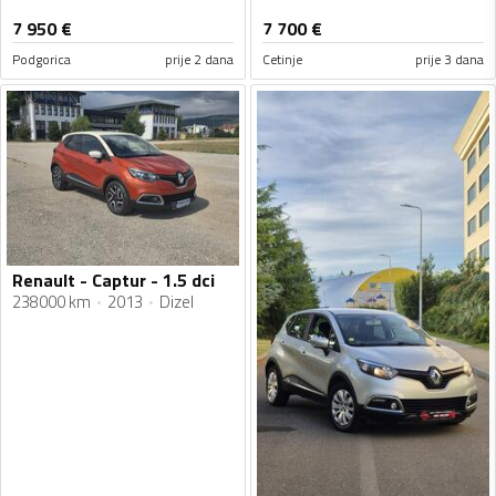
7 950
€
7 700
€
Podgorica
prije 2 dana
Cetinje
prije 3 dana
Renault - Captur - 1.5 dci
238000 km
2013
Dizel