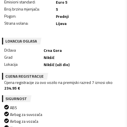
Emisioni standard
:
Euro 5
Broj brzina mjenjača
:
5
Pogon
:
Prednji
Strana volana
:
Lijeva
LOKACIJA OGLASA
Država
Crna Gora
Grad
Nikšić
Lokacija
Nikšić (uži dio)
CIJENA REGISTRACIJE
Cijena registracije za ovo vozilo na premijski razred 7 iznosi oko
234.95
€
SIGURNOST
ABS
Airbag za suvozača
Airbag za vozača