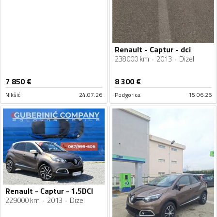
Renault - Captur - dci
238000 km
2013
Dizel
7 850
€
8 300
€
Nikšić
24.07.26
Podgorica
15.06.26
Renault - Captur - 1.5DCI
229000 km
2013
Dizel