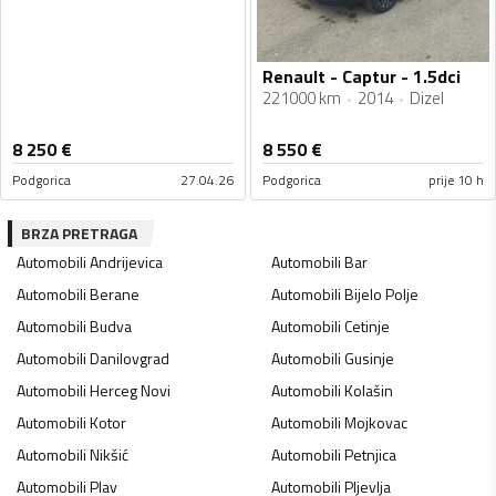
Renault - Captur - 1.5dci
221000 km
2014
Dizel
8 250
€
8 550
€
Podgorica
27.04.26
Podgorica
prije 10 h
BRZA PRETRAGA
Automobili
Andrijevica
Automobili
Bar
Automobili
Berane
Automobili
Bijelo Polje
Automobili
Budva
Automobili
Cetinje
Automobili
Danilovgrad
Automobili
Gusinje
Automobili
Herceg Novi
Automobili
Kolašin
Automobili
Kotor
Automobili
Mojkovac
Automobili
Nikšić
Automobili
Petnjica
Automobili
Plav
Automobili
Pljevlja