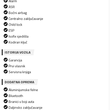
Alarm
ASR
Bočni airbag
Centralno zaključavanje
Child lock
ESP
Isofix sjedišta
Kodiran ključ
ISTORIJA VOZILA
Garancija
Prvi vlasnik
Servisna knjiga
DODATNA OPREMA
Aluminijumske felne
Bluetooth
Branici u boji auta
Daljinsko zaključavanje