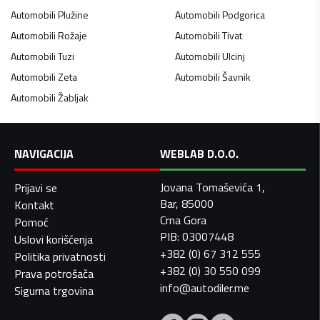
Automobili
Plužine
Automobili
Podgorica
Automobili
Rožaje
Automobili
Tivat
Automobili
Tuzi
Automobili
Ulcinj
Automobili
Zeta
Automobili
Šavnik
Automobili
Žabljak
NAVIGACIJA
WEBLAB D.O.O.
Jovana Tomaševića 1,
Prijavi se
Bar, 85000
Kontakt
Crna Gora
Pomoć
PIB: 03007448
Uslovi korišćenja
+382 (0) 67 312 555
Politika privatnosti
+382 (0) 30 550 099
Prava potrošača
info@autodiler.me
Sigurna trgovina