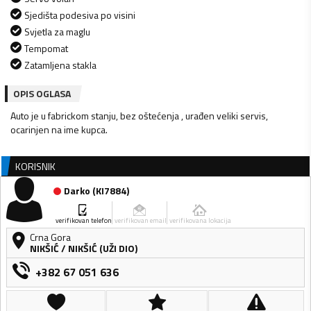
Sjedišta podesiva po visini
Svjetla za maglu
Tempomat
Zatamljena stakla
OPIS OGLASA
Auto je u fabrickom stanju, bez oštećenja , urađen veliki servis,
ocarinjen na ime kupca.
KORISNIK
Darko
(
KI7884
)
verifikovan telefon
verifikovan email
verifikovana lokacija
Crna Gora
NIKŠIĆ
/
NIKŠIĆ (UŽI DIO)
+382 67 051 636