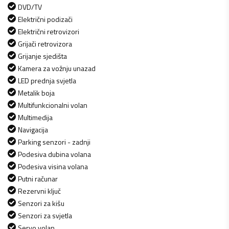
DVD/TV
Električni podizači
Električni retrovizori
Grijači retrovizora
Grijanje sjedišta
Kamera za vožnju unazad
LED prednja svjetla
Metalik boja
Multifunkcionalni volan
Multimedija
Navigacija
Parking senzori - zadnji
Podesiva dubina volana
Podesiva visina volana
Putni računar
Rezervni ključ
Senzori za kišu
Senzori za svjetla
Servo volan