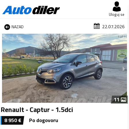
Uloguj se
22.07.2026
NAZAD
1 od 11
11
Renault - Captur - 1.5dci
8 950
€
Po dogovoru