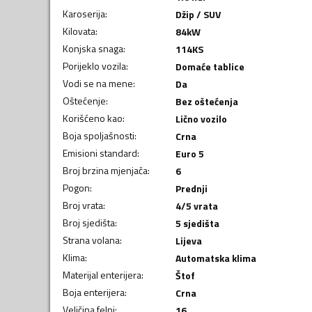
Karoserija
:
Džip / SUV
Kilovata
:
84
kW
Konjska snaga
:
114
KS
Porijeklo vozila
:
Domaće tablice
Vodi se na mene
:
Da
Oštećenje
:
Bez oštećenja
Korišćeno kao
:
Lično vozilo
Boja spoljašnosti
:
Crna
Emisioni standard
:
Euro 5
Broj brzina mjenjača
:
6
Pogon
:
Prednji
Broj vrata
:
4/5 vrata
Broj sjedišta
:
5 sjedišta
Strana volana
:
Lijeva
Klima
:
Automatska klima
Materijal enterijera
:
Štof
Boja enterijera
:
Crna
Veličina felni
:
16