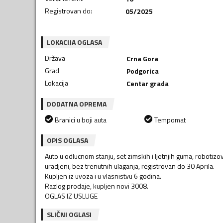
Registrovan do
:
05/2025
LOKACIJA OGLASA
Država
Crna Gora
Grad
Podgorica
Lokacija
Centar grada
DODATNA OPREMA
Branici u boji auta
Tempomat
OPIS OGLASA
Auto u odlucnom stanju, set zimskih i ljetnjih guma, robotizov
uradjeni, bez trenutnih ulaganja, registrovan do 30 Aprila.
Kupljen iz uvoza i u vlasnistvu 6 godina.
Razlog prodaje, kupljen novi 3008.
OGLAS IZ USLUGE
SLIČNI OGLASI