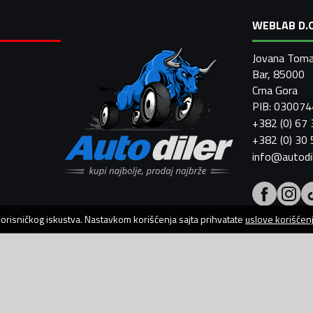
WEBLAB D.O
Jovana Toma
Bar, 85000
Crna Gora
PIB: 03007
+382 (0) 67
+382 (0) 30
info@autodi
 korisničkog iskustva. Nastavkom korišćenja sajta prihvatate
uslove korišćen
AutoDiler.me je dio
WebLab Grupe
Copyright
©
2026. Sva prava zadržana.