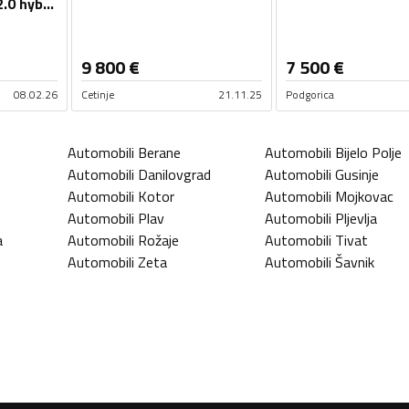
Peugeot - 3008 - 2.0 hybrid
9 800
€
7 500
€
08.02.26
Cetinje
21.11.25
Podgorica
Automobili
Berane
Automobili
Bijelo Polje
Automobili
Danilovgrad
Automobili
Gusinje
Automobili
Kotor
Automobili
Mojkovac
Automobili
Plav
Automobili
Pljevlja
a
Automobili
Rožaje
Automobili
Tivat
Automobili
Zeta
Automobili
Šavnik