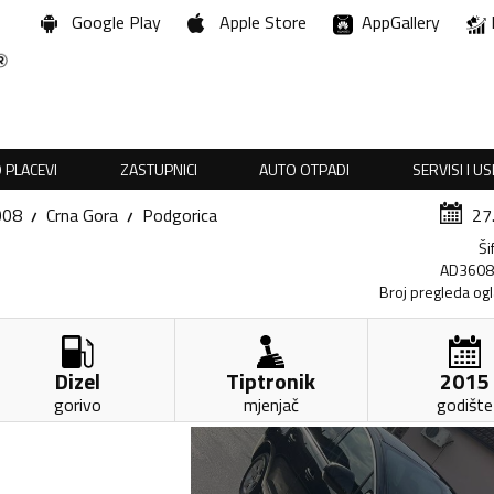
Google Play
Apple Store
AppGallery
 PLACEVI
ZASTUPNICI
AUTO OTPADI
SERVISI I U
008
Crna Gora
Podgorica
27
Ši
AD360
Broj pregleda og
Dizel
Tiptronik
2015
gorivo
mjenjač
godište