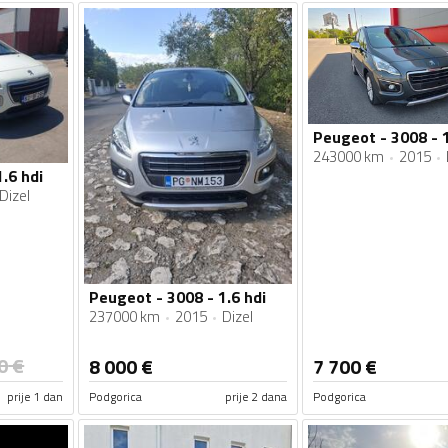
Peugeot - 3008 - 1
243000 km
2015
.6 hdi
Dizel
Peugeot - 3008 - 1.6 hdi
237000 km
2015
Dizel
0
€
8 000
€
7 700
€
prije 1 dan
Podgorica
prije 2 dana
Podgorica