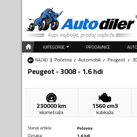
KATEGORIJE
PRODAVNICE
AUTO
Početna
Automobili
Peugeot
3
NAZAD
Peugeot - 3008 - 1.6 hdi
230000
km
1560
cm3
kilometraža
kubikaža
Stanje artikla
:
Polovno
Oznaka
:
1.6 hdi