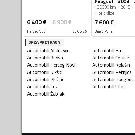
130000 km
2015
Hibrid dizel
6 400
€
6 900
€
7 600
€
Herceg Novi
25.06.26
Bijelo Polje
BRZA PRETRAGA
Automobili
Andrijevica
Automobili
Bar
Automobili
Budva
Automobili
Cetinje
Automobili
Herceg Novi
Automobili
Kolašin
Automobili
Nikšić
Automobili
Petnjica
Automobili
Plužine
Automobili
Podgoric
Automobili
Tuzi
Automobili
Ulcinj
Automobili
Žabljak