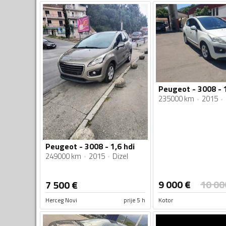
Peugeot - 3008 - 1
235000 km
2015
Peugeot - 3008 - 1,6 hdi
249000 km
2015
Dizel
9 000
€
10 00
7 500
€
Herceg Novi
prije 5 h
Kotor