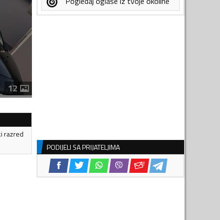
Pogledaj oglase iz tvoje okoline
12
ki razred
PODIJELI SA PRIJATELJIMA