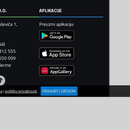
.O.
APLIKACIJE
ševića 1,
Preuzmi aplikaciju
:
448
 312 555
 550 099
ler.me
ja
i
politiku privatnosti
.
PRIHVATI I ZATVORI