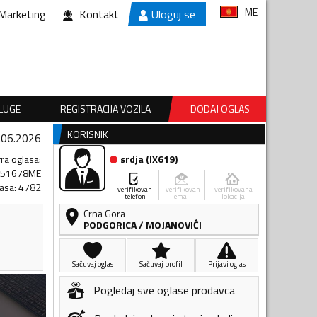
ME
Marketing
Kontakt
Uloguj se
SLUGE
REGISTRACIJA VOZILA
DODAJ OGLAS
KORISNIK
.06.2026
fra oglasa
:
srdja
(
IX619
)
851678ME
lasa
:
4782
verifikovan
verifikovan
verifikovana
telefon
email
lokacija
Crna Gora
PODGORICA
/
MOJANOVIĆI
Sačuvaj oglas
Sačuvaj profil
Prijavi oglas
Pogledaj sve oglase prodavca