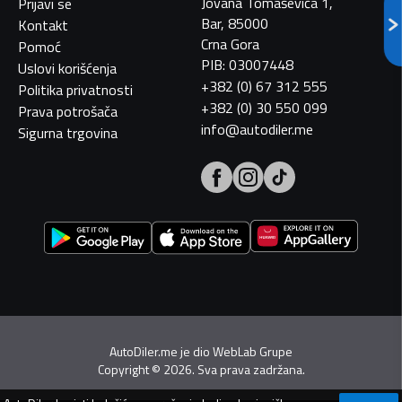
Jovana Tomaševića 1,
Prijavi se
Bar, 85000
Kontakt
Crna Gora
Pomoć
PIB: 03007448
Uslovi korišćenja
+382 (0) 67 312 555
Politika privatnosti
+382 (0) 30 550 099
Prava potrošača
info@autodiler.me
Sigurna trgovina
AutoDiler.me je dio
WebLab Grupe
Copyright
©
2026. Sva prava zadržana.