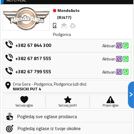
MondoAuto
(
RJ477
)
Podgorica
+382 67 844 300
Aktivan
+382 67 817 555
Aktivan
+382 67 799 555
Aktivan
Crna Gora
-
Podgorica
,
Podgorica (uži dio)
NIKSICKI PUT 4
Sačuvaj oglas
Sačuvaj profil
Prijavi oglas
Pogledaj sve oglase prodavca
Pogledaj oglase iz tvoje okoline