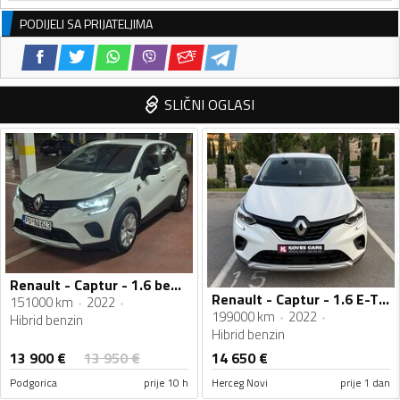
PODIJELI SA PRIJATELJIMA
SLIČNI OGLASI
Renault - Captur - 1.6 benzin hibrid automatik
Renault - Captur - 1.6 E-TECH Hybrid
151000 km
2022
199000 km
2022
Hibrid benzin
Hibrid benzin
13 900
€
13 950
€
14 650
€
Podgorica
prije 10 h
Herceg Novi
prije 1 dan