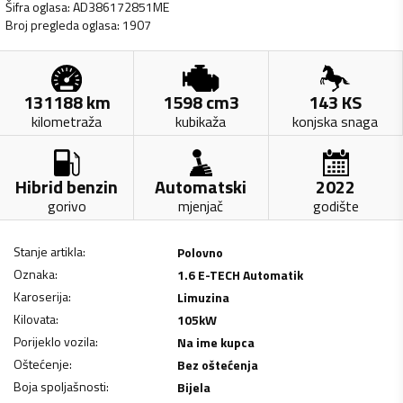
Šifra oglasa
:
AD386172851ME
Broj pregleda oglasa
:
1907
131188
km
1598
cm3
143
KS
kilometraža
kubikaža
konjska snaga
Hibrid benzin
Automatski
2022
gorivo
mjenjač
godište
Stanje artikla
:
Polovno
Oznaka
:
1.6 E-TECH Automatik
Karoserija
:
Limuzina
Kilovata
:
105
kW
Porijeklo vozila
:
Na ime kupca
Oštećenje
:
Bez oštećenja
Boja spoljašnosti
:
Bijela