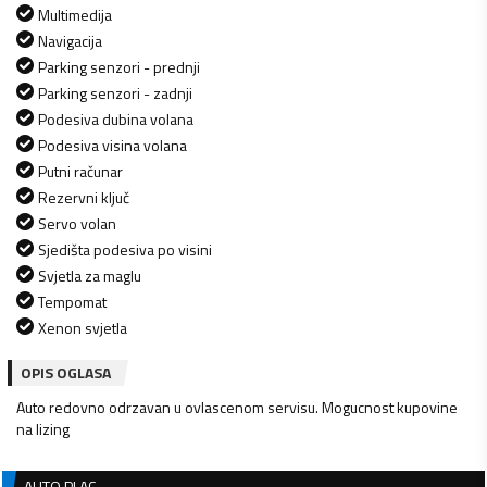
Multimedija
Navigacija
Parking senzori - prednji
Parking senzori - zadnji
Podesiva dubina volana
Podesiva visina volana
Putni računar
Rezervni ključ
Servo volan
Sjedišta podesiva po visini
Svjetla za maglu
Tempomat
Xenon svjetla
OPIS OGLASA
Auto redovno odrzavan u ovlascenom servisu. Mogucnost kupovine
na lizing
AUTO PLAC