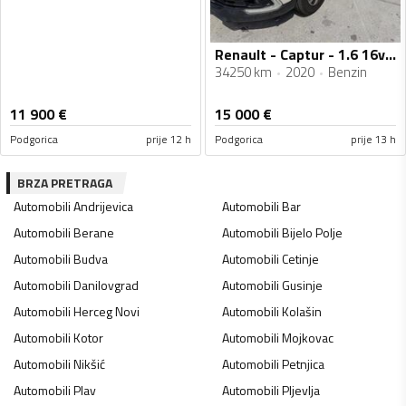
Renault - Captur - 1.6 16v SCE
34250 km
2020
Benzin
11 900
€
15 000
€
Podgorica
prije 12 h
Podgorica
prije 13 h
BRZA PRETRAGA
Automobili
Andrijevica
Automobili
Bar
Automobili
Berane
Automobili
Bijelo Polje
Automobili
Budva
Automobili
Cetinje
Automobili
Danilovgrad
Automobili
Gusinje
Automobili
Herceg Novi
Automobili
Kolašin
Automobili
Kotor
Automobili
Mojkovac
Automobili
Nikšić
Automobili
Petnjica
Automobili
Plav
Automobili
Pljevlja