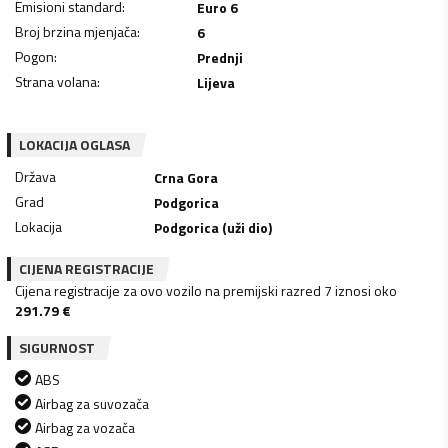
Emisioni standard
:
Euro 6
Broj brzina mjenjača
:
6
Pogon
:
Prednji
Strana volana
:
Lijeva
LOKACIJA OGLASA
Država
Crna Gora
Grad
Podgorica
Lokacija
Podgorica (uži dio)
CIJENA REGISTRACIJE
Cijena registracije za ovo vozilo na premijski razred 7 iznosi oko
291.79
€
SIGURNOST
ABS
Airbag za suvozača
Airbag za vozača