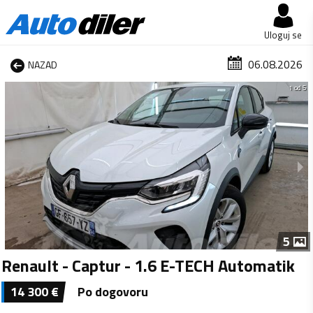
Uloguj se
06.08.2026
NAZAD
1 od 5
5
Renault - Captur - 1.6 E-TECH Automatik
14 300
€
Po dogovoru