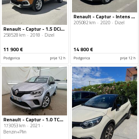
Renault - Captur - Intens Full Led
205082 km
2020
Dizel
Renault - Captur - 1.5 DCi Intens
258528 km
2018
Dizel
11 900
€
14 800
€
Podgorica
prije 12 h
Podgorica
prije 12 h
Renault - Captur - 1.0 TCE GPL
173053 km
2021
Benzin+Plin