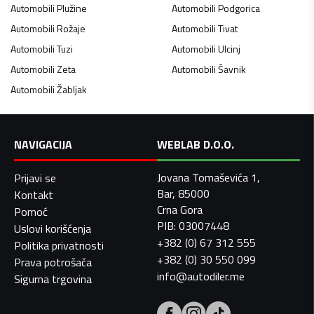
Automobili
Plužine
Automobili
Podgorica
Automobili
Rožaje
Automobili
Tivat
Automobili
Tuzi
Automobili
Ulcinj
Automobili
Zeta
Automobili
Šavnik
Automobili
Žabljak
NAVIGACIJA
WEBLAB D.O.O.
Jovana Tomaševića 1,
Prijavi se
Bar, 85000
Kontakt
Crna Gora
Pomoć
PIB: 03007448
Uslovi korišćenja
+382 (0) 67 312 555
Politika privatnosti
+382 (0) 30 550 099
Prava potrošača
info@autodiler.me
Sigurna trgovina