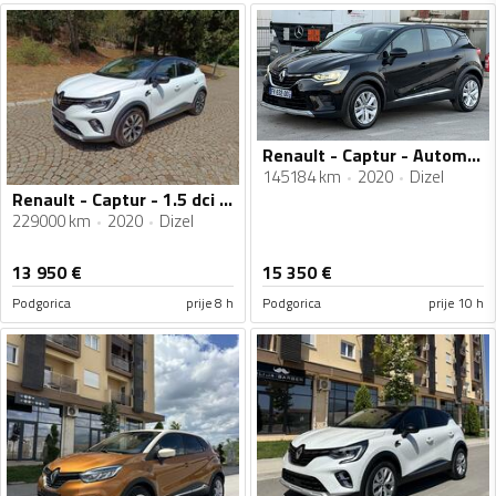
Renault - Captur - Automatik
145184 km
2020
Dizel
Renault - Captur - 1.5 dci Intens
229000 km
2020
Dizel
13 950
€
15 350
€
Podgorica
prije 8 h
Podgorica
prije 10 h