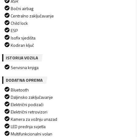
ASR
Bočni airbag
Centralno zaključavanje
Child lock
ESP
Isofix sjedišta
Kodiran ključ
ISTORIJA VOZILA
Servisna knjiga
DODATNA OPREMA
Bluetooth
Daljinsko zaključavanje
Električni podizači
Električni retrovizori
Kamera za vožnju unazad
LED prednja svjetla
Multifunkcionalni volan