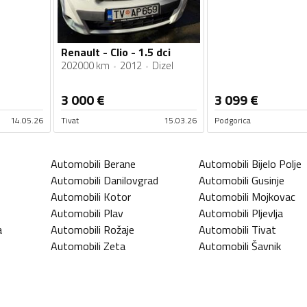
Renault - Clio - 1.5 dci
202000 km
2012
Dizel
3 000
€
3 099
€
14.05.26
Tivat
15.03.26
Podgorica
Automobili
Berane
Automobili
Bijelo Polje
Automobili
Danilovgrad
Automobili
Gusinje
Automobili
Kotor
Automobili
Mojkovac
Automobili
Plav
Automobili
Pljevlja
a
Automobili
Rožaje
Automobili
Tivat
Automobili
Zeta
Automobili
Šavnik