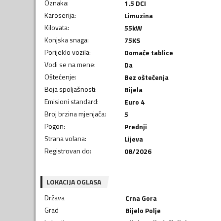
Oznaka
:
1.5 DCI
Karoserija
:
Limuzina
Kilovata
:
55
kW
Konjska snaga
:
75
KS
Porijeklo vozila
:
Domaće tablice
Vodi se na mene
:
Da
Oštećenje
:
Bez oštećenja
Boja spoljašnosti
:
Bijela
Emisioni standard
:
Euro 4
Broj brzina mjenjača
:
5
Pogon
:
Prednji
Strana volana
:
Lijeva
Registrovan do
:
08/2026
LOKACIJA OGLASA
Država
Crna Gora
Grad
Bijelo Polje