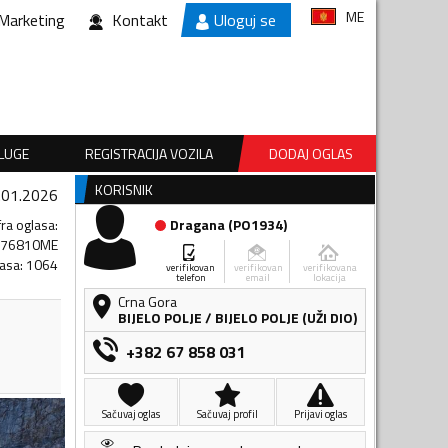
ME
Marketing
Kontakt
Uloguj se
SLUGE
REGISTRACIJA VOZILA
DODAJ OGLAS
KORISNIK
.01.2026
fra oglasa
:
Dragana
(
PO1934
)
776810ME
lasa
:
1064
verifikovan
verifikovan
verifikovana
telefon
email
lokacija
Crna Gora
BIJELO POLJE
/
BIJELO POLJE (UŽI DIO)
+382 67 858 031
Sačuvaj oglas
Sačuvaj profil
Prijavi oglas