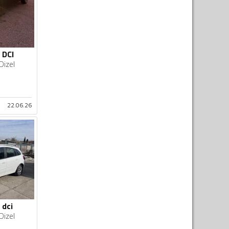
 DCI
Dizel
22.06.26
 dci
Dizel