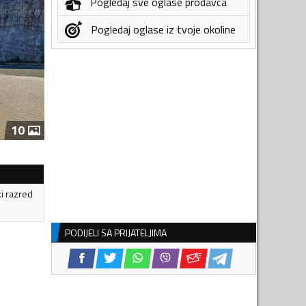
Pogledaj sve oglase prodavca
Pogledaj oglase iz tvoje okoline
10
ki razred
PODIJELI SA PRIJATELJIMA