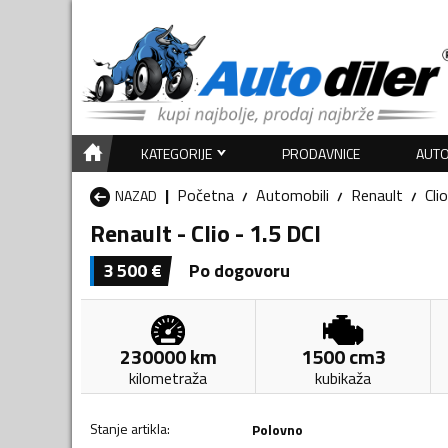
KATEGORIJE
PRODAVNICE
AUTO
Početna
Automobili
Renault
Clio
NAZAD
Renault - Clio - 1.5 DCI
3 500
€
Po dogovoru
230000
km
1500
cm3
kilometraža
kubikaža
Stanje artikla
:
Polovno