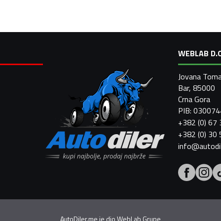
WEBLAB D.O
Jovana Toma
Bar, 85000
Crna Gora
PIB: 03007
+382 (0) 67
+382 (0) 30
info@autodi
AutoDiler.me je dio
WebLab Grupe