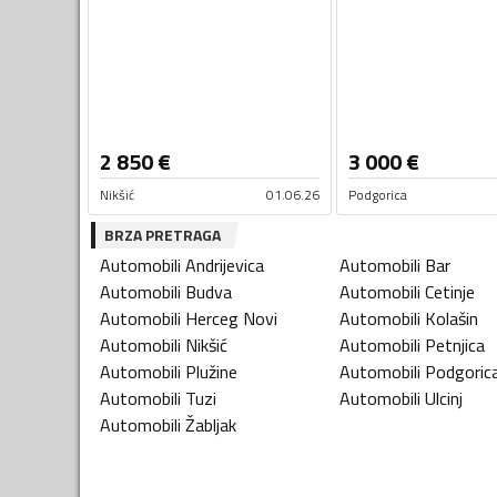
2 850
€
3 000
€
Nikšić
01.06.26
Podgorica
BRZA PRETRAGA
Automobili
Andrijevica
Automobili
Bar
Automobili
Budva
Automobili
Cetinje
Automobili
Herceg Novi
Automobili
Kolašin
Automobili
Nikšić
Automobili
Petnjica
Automobili
Plužine
Automobili
Podgoric
Automobili
Tuzi
Automobili
Ulcinj
Automobili
Žabljak