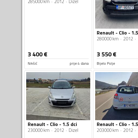
285000 km
2012
Dizel
Renault - Clio - 1.
280000 km
2012
3 400
€
3 550
€
Nikšić
prije 4 dana
Bijelo Polje
Renault - Clio - 1.5 dci
Renault - Clio - 1.
230000 km
2012
Dizel
203000 km
2012