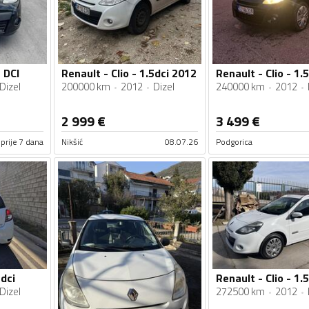
5 DCI
Renault - Clio - 1.5dci 2012
Renault - Clio - 1.5
Dizel
200000 km
2012
Dizel
240000 km
2012
2 999
€
3 499
€
prije 7 dana
Nikšić
08.07.26
Podgorica
5dci
Renault - Clio - 1.5
Dizel
272500 km
2012