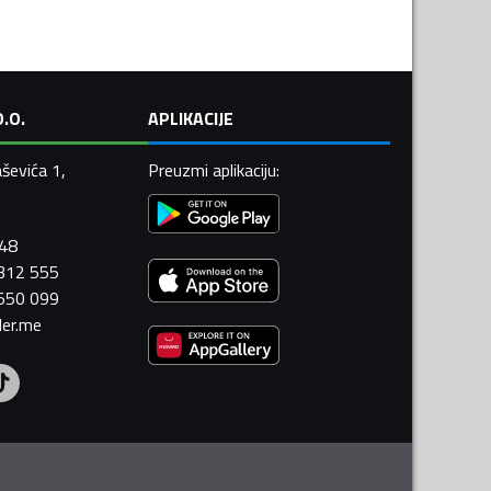
.O.
APLIKACIJE
ševića 1,
Preuzmi aplikaciju
:
448
 312 555
 550 099
ler.me