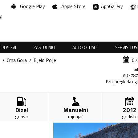
Google Play
Apple Store
AppGallery
 PLACEVI
ZASTUPNICI
AUTO OTPADI
SERVISI I U
Crna Gora
Bijelo Polje
07
Ši
AD378
Broj pregleda og
Dizel
Manuelni
2012
gorivo
mjenjač
godište