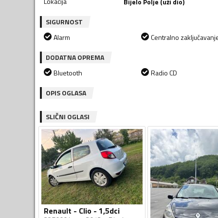
Lokacija
Bijelo Polje (uži dio)
SIGURNOST
Alarm
Centralno zaključavanj
DODATNA OPREMA
Bluetooth
Radio CD
OPIS OGLASA
SLIČNI OGLASI
Renault - Clio - 1,5dci