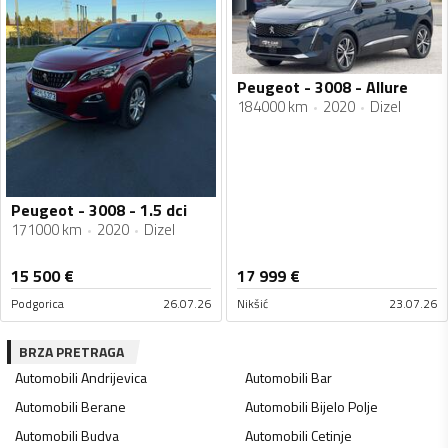
Peugeot - 3008 - Allure
184000 km
2020
Dizel
Peugeot - 3008 - 1.5 dci
171000 km
2020
Dizel
15 500
€
17 999
€
Podgorica
26.07.26
Nikšić
23.07.26
BRZA PRETRAGA
Automobili
Andrijevica
Automobili
Bar
Automobili
Berane
Automobili
Bijelo Polje
Automobili
Budva
Automobili
Cetinje