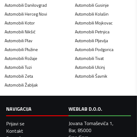
Automobili
Danilovgrad
Automobili
Gusinje
Automobili
Herceg Novi
Automobili
Kolašin
Automobili
Kotor
Automobili
Mojkovac
Automobili
Nikšić
Automobili
Petnjica
Automobili
Plav
Automobili
Pljevlja
Automobili
Plužine
Automobili
Podgorica
Automobili
Rožaje
Automobili
Tivat
Automobili
Tuzi
Automobili
Ulcinj
Automobili
Zeta
Automobili
Šavnik
Automobili
Žabljak
NAVIGACIJA
WEBLAB D.O.O.
Jovana Tomaševića 1,
Prijavi se
Bar, 85000
Kontakt