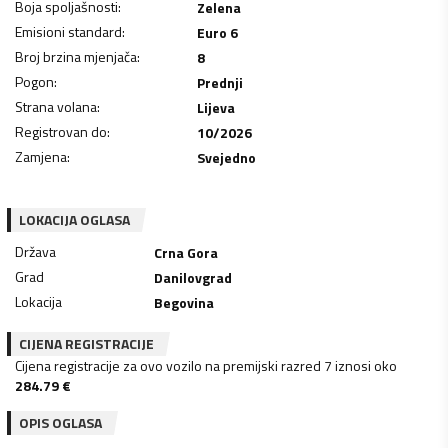
Boja spoljašnosti
:
Zelena
Emisioni standard
:
Euro 6
Broj brzina mjenjača
:
8
Pogon
:
Prednji
Strana volana
:
Lijeva
Registrovan do
:
10/2026
Zamjena
:
Svejedno
LOKACIJA OGLASA
Država
Crna Gora
Grad
Danilovgrad
Lokacija
Begovina
CIJENA REGISTRACIJE
Cijena registracije za ovo vozilo na premijski razred 7 iznosi oko
284.79
€
OPIS OGLASA