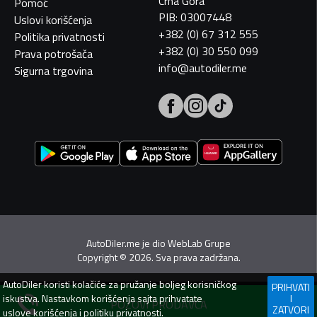
Crna Gora
Pomoć
PIB: 03007448
Uslovi korišćenja
+382 (0) 67 312 555
Politika privatnosti
+382 (0) 30 550 099
Prava potrošača
info@autodiler.me
Sigurna trgovina
AutoDiler.me je dio
WebLab Grupe
Copyright
©
2026. Sva prava zadržana.
AutoDiler
koristi kolačiće za pružanje boljeg korisničkog
PRIHVATI
iskustva. Nastavkom korišćenja sajta prihvatate
I
POZOVI PRODAVCA
ZATVORI
uslove korišćenja
i
politiku privatnosti
.