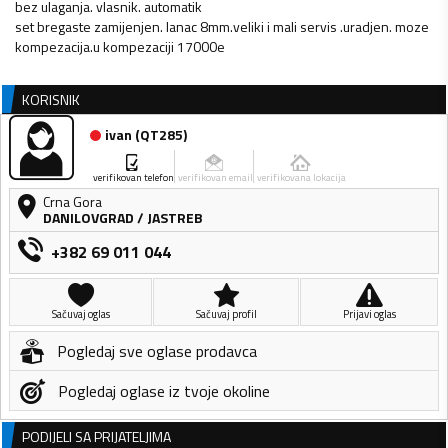
bez ulaganja. vlasnik. automatik
set bregaste zamijenjen. lanac 8mm.veliki i mali servis .uradjen. moze
kompezacija.u kompezaciji 17000e
KORISNIK
ivan
(
QT285
)
verifikovan telefon
verifikovan email
verifikovana lokacija
Crna Gora
DANILOVGRAD
/
JASTREB
+382 69 011 044
Sačuvaj oglas
Sačuvaj profil
Prijavi oglas
Pogledaj sve oglase prodavca
Pogledaj oglase iz tvoje okoline
PODIJELI SA PRIJATELJIMA