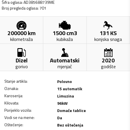
Šifra oglasa
:
AD385688739ME
Broj pregleda oglasa
:
701
200000
km
1500
cm3
131
KS
kilometraža
kubikaža
konjska snaga
Dizel
Automatski
2020
gorivo
mjenjač
godište
Stanje artikla
:
Polovno
Oznaka
:
15 automatik
Karoserija
:
Limuzina
Kilovata
:
96
kW
Porijeklo vozila
:
Domaće tablice
Vodi se na mene
:
Da
Oštećenje
:
Bez oštećenja