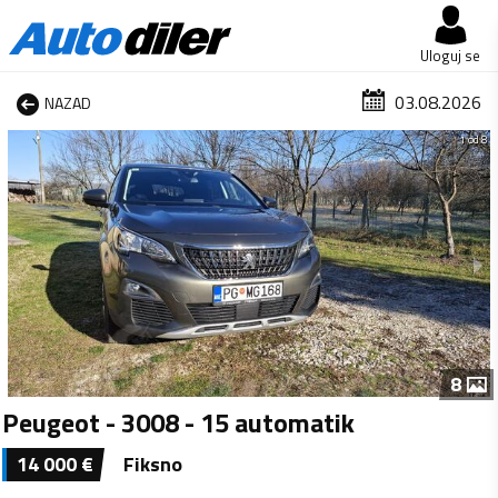
Uloguj se
03.08.2026
NAZAD
1 od 8
8
Peugeot - 3008 - 15 automatik
14 000
€
Fiksno