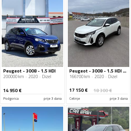
Peugeot - 3008 - 1.5 HDI
Peugeot - 3008 - 1.5 HDI Automatic
200000 km
2020
Dizel
166700 km
2020
Dizel
17 150
€
14 950
€
18 300
€
Podgorica
prije 3 dana
Cetinje
prije 3 dana