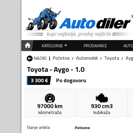
KATEGORIJE
PRODAVNICE
AUTO
Početna
Automobili
Toyota
Ay
NAZAD
Toyota - Aygo - 1.0
3 300
€
Po dogovoru
97000
km
930
cm3
kilometraža
kubikaža
Stanje artikla
:
Polovno