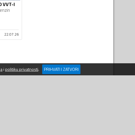
0 VVT-I
enzin
22.07.26
ja
i
politiku privatnosti
.
PRIHVATI I ZATVORI