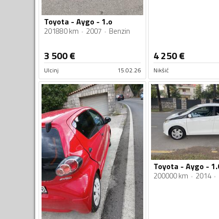
Toyota - Aygo - 1.o
201880 km
2007
Benzin
3 500
€
4 250
€
Ulcinj
15.02.26
Nikšić
Toyota - Aygo - 1.
200000 km
2014