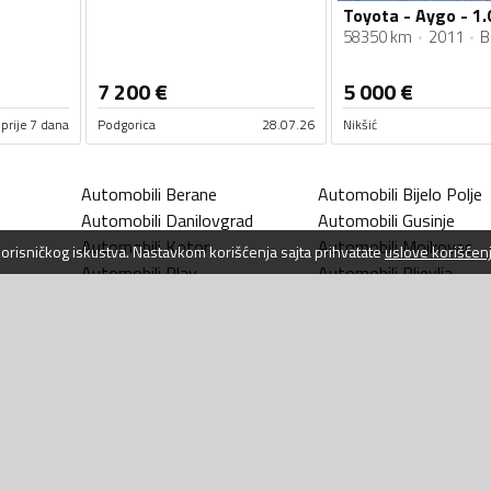
Toyota - Aygo - 1.
58350 km
2011
B
7 200
€
5 000
€
prije 7 dana
Podgorica
28.07.26
Nikšić
Automobili
Berane
Automobili
Bijelo Polje
Automobili
Danilovgrad
Automobili
Gusinje
Automobili
Kotor
Automobili
Mojkovac
 korisničkog iskustva. Nastavkom korišćenja sajta prihvatate
uslove korišćen
Automobili
Plav
Automobili
Pljevlja
a
Automobili
Rožaje
Automobili
Tivat
Automobili
Zeta
Automobili
Šavnik