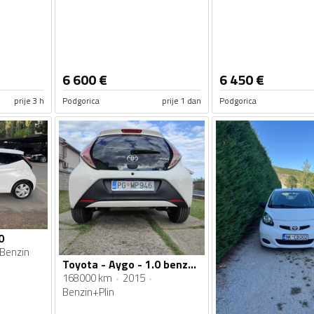
6 600
€
6 450
€
prije 3 h
Podgorica
prije 1 dan
Podgorica
0
Benzin
Toyota - Aygo - 1.0 benz+plin
168000 km
2015
Benzin+Plin