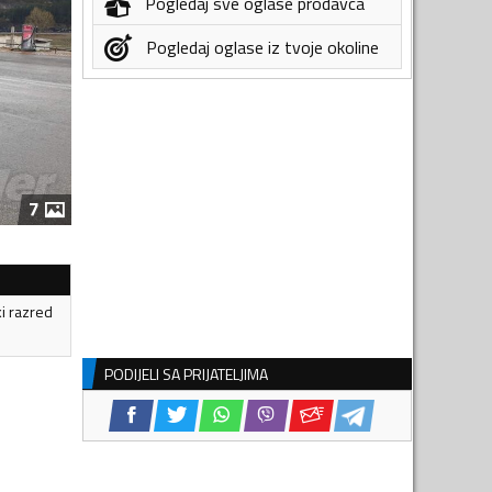
Pogledaj sve oglase prodavca
Pogledaj oglase iz tvoje okoline
7
ki razred
PODIJELI SA PRIJATELJIMA