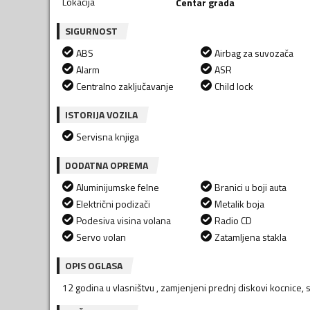
Lokacija
Centar grada
SIGURNOST
ABS
Airbag za suvozača
Alarm
ASR
Centralno zaključavanje
Child lock
ISTORIJA VOZILA
Servisna knjiga
DODATNA OPREMA
Aluminijumske felne
Branici u boji auta
Električni podizači
Metalik boja
Podesiva visina volana
Radio CD
Servo volan
Zatamljena stakla
OPIS OGLASA
12 godina u vlasništvu , zamjenjeni prednj diskovi kocnice, s