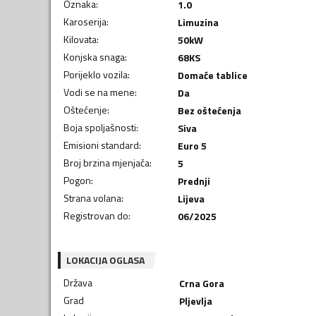
Oznaka
:
1.0
Karoserija
:
Limuzina
Kilovata
:
50
kW
Konjska snaga
:
68
KS
Porijeklo vozila
:
Domaće tablice
Vodi se na mene
:
Da
Oštećenje
:
Bez oštećenja
Boja spoljašnosti
:
Siva
Emisioni standard
:
Euro 5
Broj brzina mjenjača
:
5
Pogon
:
Prednji
Strana volana
:
Lijeva
Registrovan do
:
06/2025
LOKACIJA OGLASA
Država
Crna Gora
Grad
Pljevlja