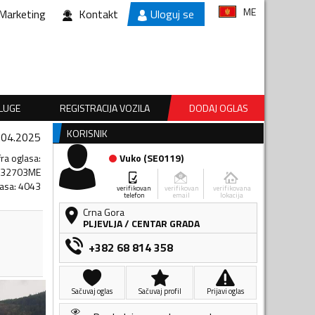
ME
Marketing
Kontakt
Uloguj se
SLUGE
REGISTRACIJA VOZILA
DODAJ OGLAS
KORISNIK
.04.2025
fra oglasa
:
Vuko
(
SE0119
)
632703ME
lasa
:
4043
verifikovan
verifikovan
verifikovana
telefon
email
lokacija
Crna Gora
PLJEVLJA
/
CENTAR GRADA
+382 68 814 358
Sačuvaj oglas
Sačuvaj profil
Prijavi oglas