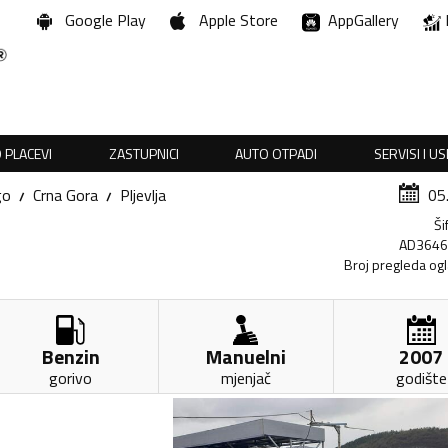
Google Play
Apple Store
AppGallery
 PLACEVI
ZASTUPNICI
AUTO OTPADI
SERVISI I U
go
Crna Gora
Pljevlja
05
Ši
AD364
Broj pregleda og
Benzin
Manuelni
2007
gorivo
mjenjač
godište