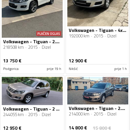
Volkswagen - Tiguan - 4x4 2.0 110KW
PLAĆEN OGLAS
192000 km
2015
Dizel
Volkswagen - Tiguan - 2.0 TDI R LINE 4 MOTION
218508 km
2015
Dizel
13 750
€
12 900
€
Podgorica
prije 19 h
Nikšić
prije 1 h
Volkswagen - Tiguan - 2.0 TDI
Volkswagen - Tiguan - 2 0 TDI
214000 km
2015
Dizel
244055 km
2015
Dizel
14 800
€
12 950
€
15 800
€