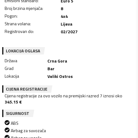
Emisioni standard
:
Euro 5
Broj brzina mjenjača
:
8
Pogon
:
4x4
Strana volana
:
Lijeva
Registrovan do
:
02/2027
LOKACIJA OGLASA
Država
Crna Gora
Grad
Bar
Lokacija
Veliki Ostros
CIJENA REGISTRACIJE
Cijena registracije za ovo vozilo na premijski razred 7 iznosi oko
345.15
€
SIGURNOST
ABS
Airbag za suvozača
Airbag za vozača