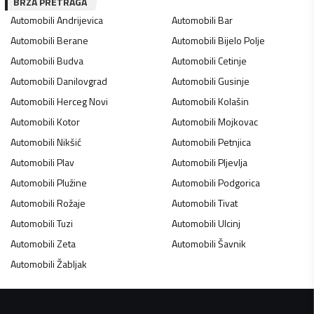
BRZA PRETRAGA
Automobili
Andrijevica
Automobili
Bar
Automobili
Berane
Automobili
Bijelo Polje
Automobili
Budva
Automobili
Cetinje
Automobili
Danilovgrad
Automobili
Gusinje
Automobili
Herceg Novi
Automobili
Kolašin
Automobili
Kotor
Automobili
Mojkovac
Automobili
Nikšić
Automobili
Petnjica
Automobili
Plav
Automobili
Pljevlja
Automobili
Plužine
Automobili
Podgorica
Automobili
Rožaje
Automobili
Tivat
Automobili
Tuzi
Automobili
Ulcinj
Automobili
Zeta
Automobili
Šavnik
Automobili
Žabljak