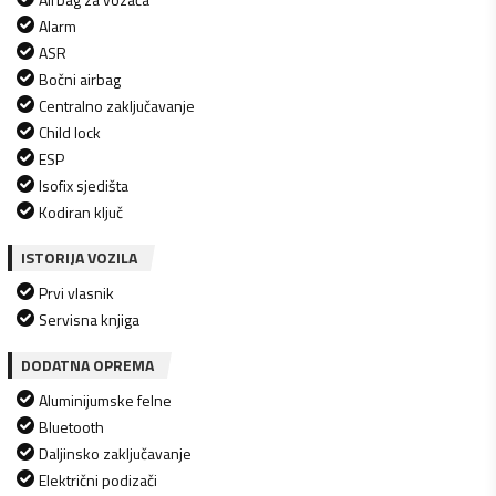
Alarm
ASR
Bočni airbag
Centralno zaključavanje
Child lock
ESP
Isofix sjedišta
Kodiran ključ
ISTORIJA VOZILA
Prvi vlasnik
Servisna knjiga
DODATNA OPREMA
Aluminijumske felne
Bluetooth
Daljinsko zaključavanje
Električni podizači