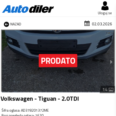
Uloguj se
02.03.2026
NAZAD
1 od 14
14
Volkswagen - Tiguan - 2.0TDI
Šifra oglasa
:
AD378201372ME
Broj pregleda oglasa
:
1620