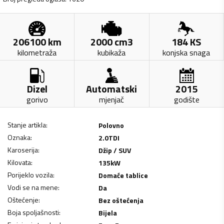
206100
km
2000
cm3
184
KS
kilometraža
kubikaža
konjska snaga
Dizel
Automatski
2015
gorivo
mjenjač
godište
Stanje artikla
:
Polovno
Oznaka
:
2.0TDI
Karoserija
:
Džip / SUV
Kilovata
:
135
kW
Porijeklo vozila
:
Domaće tablice
Vodi se na mene
:
Da
Oštećenje
:
Bez oštećenja
Boja spoljašnosti
:
Bijela