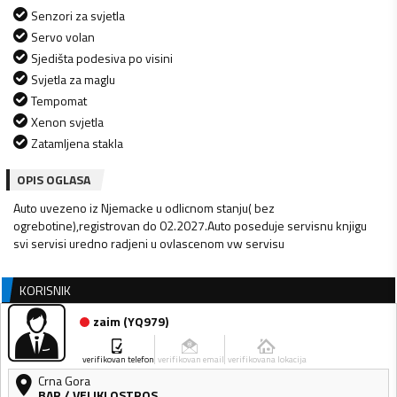
Senzori za svjetla
Servo volan
Sjedišta podesiva po visini
Svjetla za maglu
Tempomat
Xenon svjetla
Zatamljena stakla
OPIS OGLASA
Auto uvezeno iz Njemacke u odlicnom stanju( bez
ogrebotine),registrovan do 02.2027.Auto poseduje servisnu knjigu
svi servisi uredno radjeni u ovlascenom vw servisu
KORISNIK
zaim
(
YQ979
)
verifikovan telefon
verifikovan email
verifikovana lokacija
Crna Gora
BAR
/
VELIKI OSTROS