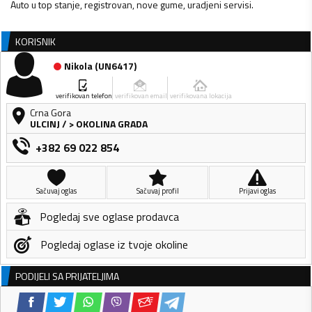
Auto u top stanje, registrovan, nove gume, uradjeni servisi.
KORISNIK
Nikola
(
UN6417
)
verifikovan telefon
verifikovan email
verifikovana lokacija
Crna Gora
ULCINJ
/
> OKOLINA GRADA
+382 69 022 854
Sačuvaj oglas
Sačuvaj profil
Prijavi oglas
Pogledaj sve oglase prodavca
Pogledaj oglase iz tvoje okoline
PODIJELI SA PRIJATELJIMA