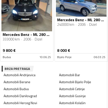
Mercedes Benz - ML 280 - 280
240000 km
2006
Dizel
Mercedes Benz - ML 280 - ML 280
333000 km
2006
Dizel
9 800
€
8 000
€
Budva
10.06.25
Bijelo Polje
06.03.25
BRZA PRETRAGA
Automobili
Andrijevica
Automobili
Bar
Automobili
Berane
Automobili
Bijelo Polje
Automobili
Budva
Automobili
Cetinje
Automobili
Danilovgrad
Automobili
Gusinje
Automobili
Herceg Novi
Automobili
Kolašin