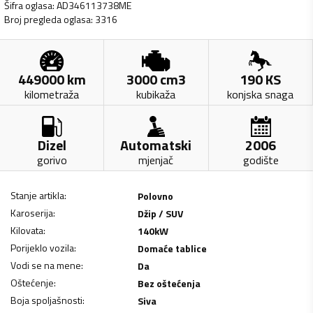
Šifra oglasa
:
AD346113738ME
Broj pregleda oglasa
:
3316
449000
km
3000
cm3
190
KS
kilometraža
kubikaža
konjska snaga
Dizel
Automatski
2006
gorivo
mjenjač
godište
Stanje artikla
:
Polovno
Karoserija
:
Džip / SUV
Kilovata
:
140
kW
Porijeklo vozila
:
Domaće tablice
Vodi se na mene
:
Da
Oštećenje
:
Bez oštećenja
Boja spoljašnosti
:
Siva