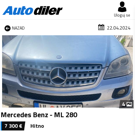
Uloguj se
22.04.2024
NAZAD
1 od 4
4
Mercedes Benz - ML 280
7 300
€
Hitno