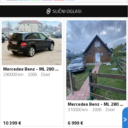
SLIČNI OGLASI
Mercedes Benz - ML 280 - 3.0 cdi
290000 km
2006
Dizel
Mercedes Benz - ML 280 - 280 cdi
310000 km
2006
Dizel
10 399
€
6 999
€