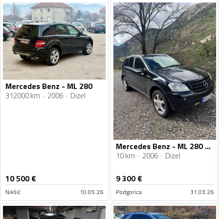
Mercedes Benz - ML 280
312000 km
2006
Dizel
Mercedes Benz - ML 280 - ML 280cdi
10 km
2006
Dizel
10 500
€
9 300
€
Nikšić
10.05.26
Podgorica
31.03.26