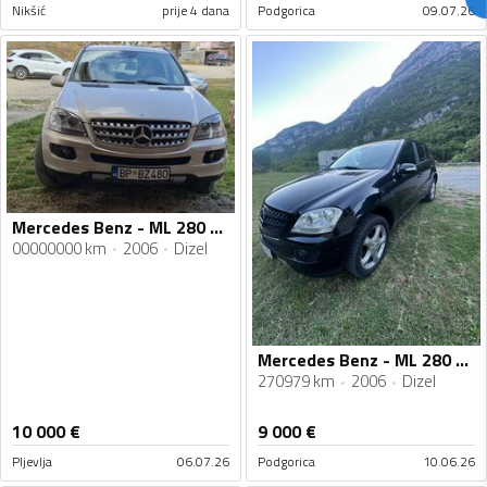
Nikšić
prije 4 dana
Podgorica
09.07.26
Mercedes Benz - ML 280 - Ml
00000000 km
2006
Dizel
Mercedes Benz - ML 280 - 2.8
270979 km
2006
Dizel
10 000
€
9 000
€
Pljevlja
06.07.26
Podgorica
10.06.26