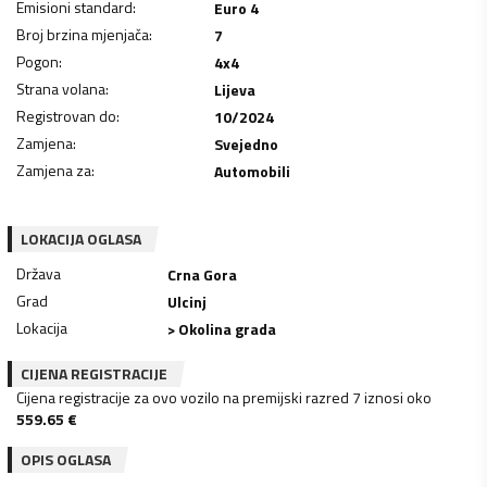
Emisioni standard
:
Euro 4
Broj brzina mjenjača
:
7
Pogon
:
4x4
Strana volana
:
Lijeva
Registrovan do
:
10/2024
Zamjena
:
Svejedno
Zamjena za
:
Automobili
LOKACIJA OGLASA
Država
Crna Gora
Grad
Ulcinj
Lokacija
> Okolina grada
CIJENA REGISTRACIJE
Cijena registracije za ovo vozilo na premijski razred 7 iznosi oko
559.65
€
OPIS OGLASA