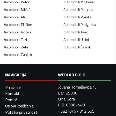
Automobili
Kotor
Automobili
Mojkovac
Automobili
Nikšić
Automobili
Petnjica
Automobili
Plav
Automobili
Pljevlja
Automobili
Plužine
Automobili
Podgorica
Automobili
Rožaje
Automobili
Tivat
Automobili
Tuzi
Automobili
Ulcinj
Automobili
Zeta
Automobili
Šavnik
Automobili
Žabljak
NAVIGACIJA
WEBLAB D.O.O.
Jovana Tomaševića 1,
Prijavi se
Bar, 85000
Kontakt
Crna Gora
Pomoć
PIB: 03007448
Uslovi korišćenja
+382 (0) 67 312 555
Politika privatnosti