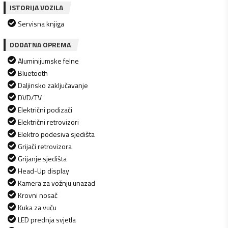
ISTORIJA VOZILA
Servisna knjiga
DODATNA OPREMA
Aluminijumske felne
Bluetooth
Daljinsko zaključavanje
DVD/TV
Električni podizači
Električni retrovizori
Elektro podesiva sjedišta
Grijači retrovizora
Grijanje sjedišta
Head-Up display
Kamera za vožnju unazad
Krovni nosač
Kuka za vuču
LED prednja svjetla