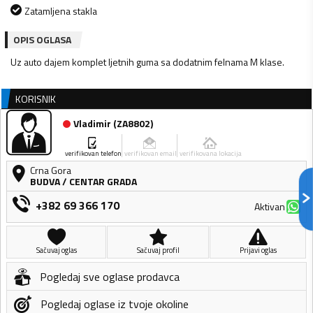
Zatamljena stakla
OPIS OGLASA
Uz auto dajem komplet ljetnih guma sa dodatnim felnama M klase.
KORISNIK
Vladimir
(
ZA8802
)
verifikovan telefon
verifikovan email
verifikovana lokacija
Crna Gora
BUDVA
/
CENTAR GRADA
+382 69 366 170
Aktivan
Sačuvaj oglas
Sačuvaj profil
Prijavi oglas
Pogledaj sve oglase prodavca
Pogledaj oglase iz tvoje okoline