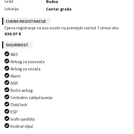
Grad
Budva
Lokacija
Centar grada
CIJENA REGISTRACIJE
Cijena registracije za ovo vozilo na premijski razred 7 iznosi oko
636.97
€
SIGURNOST
ABS
Airbag za suvozača
Airbag za vozača
Alarm
ASR
Bočni airbag
Centralno zaključavanje
Child lock
ESP
Isofix sjedišta
Kodiran ključ