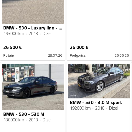
BMW - 530 - Luxury line - 3.0 - xDrive
193000 km
2018
Dizel
26 500
€
26 000
€
Rožaje
28.07.26
Podgorica
26.06.26
BMW - 530 - 3.0 M sport
192000 km
2018
Dizel
BMW - 530 - 530 M
180000 km
2018
Dizel