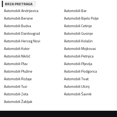
BRZA PRETRAGA
Automobili
Andrijevica
Automobili
Bar
Automobili
Berane
Automobili
Bijelo Polje
Automobili
Budva
Automobili
Cetinje
Automobili
Danilovgrad
Automobili
Gusinje
Automobili
Herceg Novi
Automobili
Kolašin
Automobili
Kotor
Automobili
Mojkovac
Automobili
Nikšić
Automobili
Petnjica
Automobili
Plav
Automobili
Pljevlja
Automobili
Plužine
Automobili
Podgorica
Automobili
Rožaje
Automobili
Tivat
Automobili
Tuzi
Automobili
Ulcinj
Automobili
Zeta
Automobili
Šavnik
Automobili
Žabljak