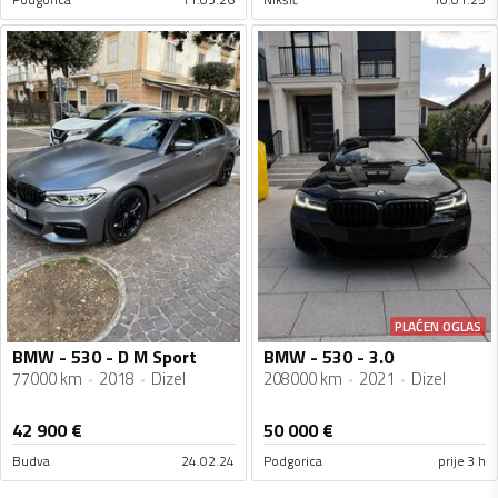
PLAĆEN OGLAS
BMW - 530 - D M Sport
BMW - 530 - 3.0
77000 km
2018
Dizel
208000 km
2021
Dizel
42 900
€
50 000
€
Budva
24.02.24
Podgorica
prije 3 h