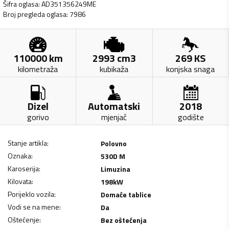
Šifra oglasa
:
AD351356249ME
Broj pregleda oglasa
:
7986
110000
km
2993
cm3
269
KS
kilometraža
kubikaža
konjska snaga
Dizel
Automatski
2018
gorivo
mjenjač
godište
Stanje artikla
:
Polovno
Oznaka
:
530D M
Karoserija
:
Limuzina
Kilovata
:
198
kW
Porijeklo vozila
:
Domaće tablice
Vodi se na mene
:
Da
Oštećenje
:
Bez oštećenja