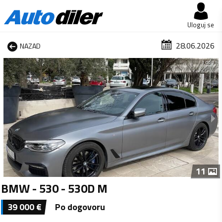
Uloguj se
28.06.2026
NAZAD
1 od 11
11
BMW - 530 - 530D M
39 000
€
Po dogovoru