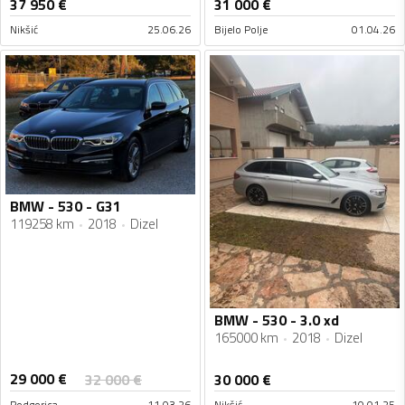
37 950
€
31 000
€
Nikšić
25.06.26
Bijelo Polje
01.04.26
BMW - 530 - G31
119258 km
2018
Dizel
BMW - 530 - 3.0 xd
165000 km
2018
Dizel
29 000
€
32 000
€
30 000
€
Podgorica
11.03.26
Nikšić
10.01.25