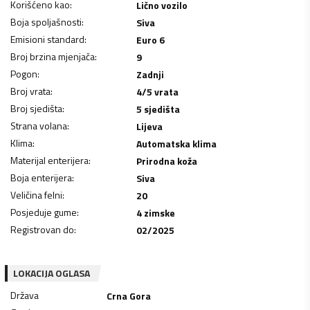
Korišćeno kao
:
Lično vozilo
Boja spoljašnosti
:
Siva
Emisioni standard
:
Euro 6
Broj brzina mjenjača
:
9
Pogon
:
Zadnji
Broj vrata
:
4/5 vrata
Broj sjedišta
:
5 sjedišta
Strana volana
:
Lijeva
Klima
:
Automatska klima
Materijal enterijera
:
Prirodna koža
Boja enterijera
:
Siva
Veličina felni
:
20
Posjeduje gume
:
4 zimske
Registrovan do
:
02/2025
LOKACIJA OGLASA
Država
Crna Gora