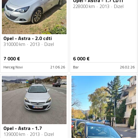
Opel - Astra - 1.7 CDTI
228000 km
2013
Dizel
Opel - Astra - 2.0 cdti
310000 km
2013
Dizel
7 000
€
6 000
€
Herceg Novi
21.06.26
Bar
26.02.26
Opel - Astra - 1.7
139000 km
2013
Dizel