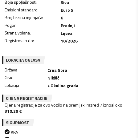
Boja spoljašnosti
:
Siva
Emisioni standard
:
Euro 5
Broj brzina mjenjača
:
6
Pogon
:
Prednji
Strana volana
:
Lijeva
Registrovan do
:
10/2026
LOKACIJA OGLASA
Država
Crna Gora
Grad
Nikšić
Lokacija
> Okolina grada
CIJENA REGISTRACIJE
Cijena registracije za ovo vozilo na premijski razred 7 iznosi oko
310.29
€
SIGURNOST
ABS