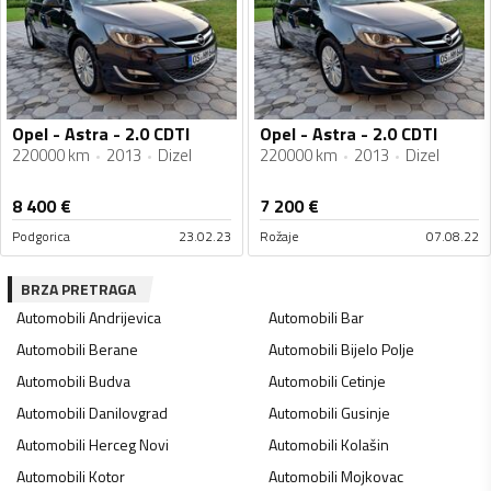
Opel - Astra - 2.0 CDTI
Opel - Astra - 2.0 CDTI
220000 km
2013
Dizel
220000 km
2013
Dizel
8 400
€
7 200
€
Podgorica
23.02.23
Rožaje
07.08.22
BRZA PRETRAGA
Automobili
Andrijevica
Automobili
Bar
Automobili
Berane
Automobili
Bijelo Polje
Automobili
Budva
Automobili
Cetinje
Automobili
Danilovgrad
Automobili
Gusinje
Automobili
Herceg Novi
Automobili
Kolašin
Automobili
Kotor
Automobili
Mojkovac