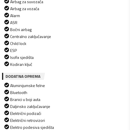
Airbag za suvozača
Airbag za vozača
Alarm
ASR
Bočni airbag
Centralno zaključavanje
Child lock
ESP
Isofix sjedišta
Kodiran ključ
DODATNA OPREMA
Aluminijumske felne
Bluetooth
Branici u boji auta
Daljinsko zaključavanje
Električni podizači
Električni retrovizori
Elektro podesiva sjedišta