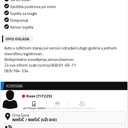
Sjedišta podesiva po visini
Svjetla za maglu
Tempomat
Xenon svjetla
OPIS OGLASA
Auto u odličnom stanju,svi servisi odradjeni,dugo godina u jednom
vlasništvu,registrovan.
Ambijentalno osvetljenje,xenon,bixenon.
Za sve inform zvati na broj:068/01-66-77
KORISNIK
Raso
(
TI7225
)
verifikovan telefon
verifikovan email
verifikovana lokacija
Crna Gora
NIKŠIĆ
/
NIKŠIĆ (UŽI DIO)