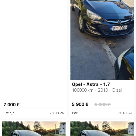
Opel - Astra - 1.7
180000 km
2013
Dizel
5 900
€
7 000
€
6 000
€
Cetinje
23.03.24
Bar
26.01.24