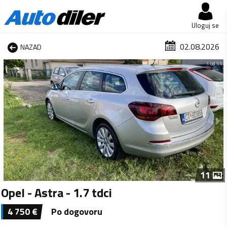
Uloguj se
02.08.2026
NAZAD
1 od 11
11
Opel - Astra - 1.7 tdci
4 750
€
Po dogovoru