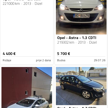
221000 km
2013
Dizel
Opel - Astra - 1.3 CDTI
219302 km
2013
Dizel
4 400
€
5 700
€
Rožaje
prije 2 dana
Budva
29.07.26