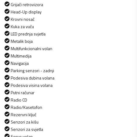
Grijači retrovizora
Head-Up display
Krovni nosač
Kuka za vuču
LED prednja svjetla
Metalik boja
Multifunkcionalni volan
Multimedija
Navigacija
Parking senzori - zadnji
Podesiva dubina volana
Podesiva visina volana
Putni računar
Radio CD
Radio/Kasetofon
Rezervni ključ
Senzori za kišu
Senzori za svjetla
Servo volan