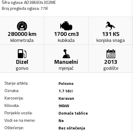
Šifra oglasa
:
AD386834302ME
Broj pregleda oglasa
:
778
280000
km
1700
cm3
131
KS
kilometraža
kubikaža
konjska snaga
Dizel
Manuelni
2013
gorivo
mjenjač
godište
Stanje artikla
:
Polovno
Oznaka
:
1.7 tdci
Karoserija
:
Karavan
Kilovata
:
96
kW
Porijeklo vozila
:
Domaće tablice
Vodi se na mene
:
Ne
Oštećenje
:
Bez oštećenja