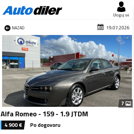
Uloguj se
19.07.2026
NAZAD
1 od 7
7
Alfa Romeo - 159 - 1.9 JTDM
4 900
€
Po dogovoru