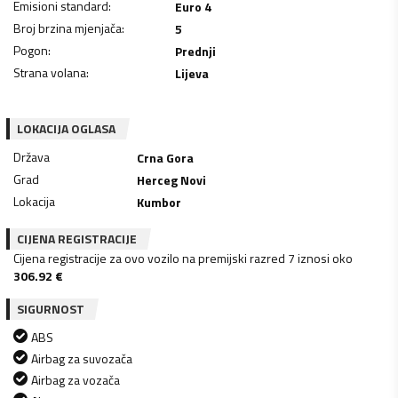
Emisioni standard
:
Euro 4
Broj brzina mjenjača
:
5
Pogon
:
Prednji
Strana volana
:
Lijeva
LOKACIJA OGLASA
Država
Crna Gora
Grad
Herceg Novi
Lokacija
Kumbor
CIJENA REGISTRACIJE
Cijena registracije za ovo vozilo na premijski razred 7 iznosi oko
306.92
€
SIGURNOST
ABS
Airbag za suvozača
Airbag za vozača