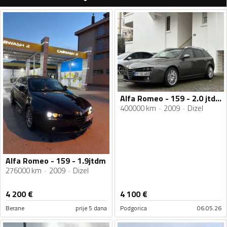
Alfa Romeo - 159 - 2.0 jtdm
400000 km
2009
Dizel
Alfa Romeo - 159 - 1.9jtdm
276000 km
2009
Dizel
4 200
€
4 100
€
Berane
prije 5 dana
Podgorica
06.05.26