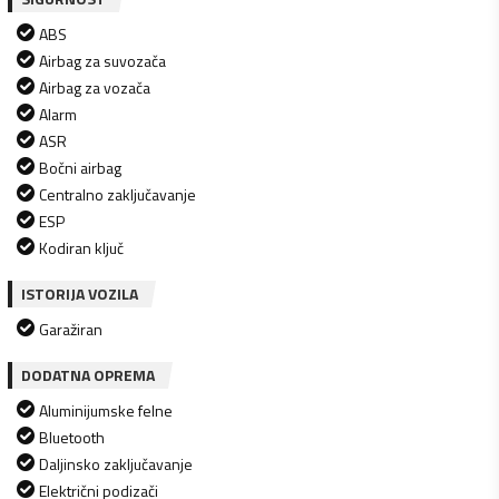
ABS
Airbag za suvozača
Airbag za vozača
Alarm
ASR
Bočni airbag
Centralno zaključavanje
ESP
Kodiran ključ
ISTORIJA VOZILA
Garažiran
DODATNA OPREMA
Aluminijumske felne
Bluetooth
Daljinsko zaključavanje
Električni podizači