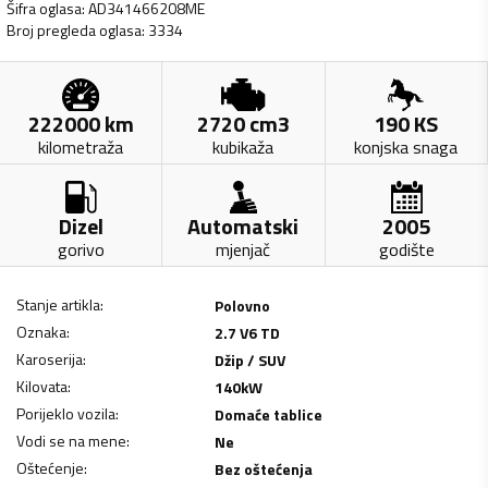
Šifra oglasa
:
AD341466208ME
Broj pregleda oglasa
:
3334
222000
km
2720
cm3
190
KS
kilometraža
kubikaža
konjska snaga
Dizel
Automatski
2005
gorivo
mjenjač
godište
Stanje artikla
:
Polovno
Oznaka
:
2.7 V6 TD
Karoserija
:
Džip / SUV
Kilovata
:
140
kW
Porijeklo vozila
:
Domaće tablice
Vodi se na mene
:
Ne
Oštećenje
:
Bez oštećenja