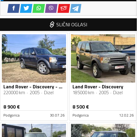
SLIČNI OGLASI
Land Rover - Discovery - 2.7 tdi
Land Rover - Discovery
220000 km
2005
Dizel
185000 km
2005
Dizel
8 900
€
8 500
€
Podgorica
30.07.26
Podgorica
12.02.26