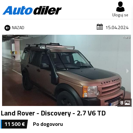
Uloguj se
15.04.2024
NAZAD
1 od 8
8
Land Rover - Discovery - 2.7 V6 TD
11 500
€
Po dogovoru