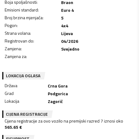
Boja spoljašnosti
:
Braon
Emisioni standard
:
Euro 4
Broj brzina mjenjača
:
5
Pogon
:
4x4
Strana volana
:
Lijeva
Registrovan do
:
04/2026
Zamjena
:
Svejedno
Zamjena za
:
LOKACIJA OGLASA
Država
Crna Gora
Grad
Podgorica
Lokacija
Zagorič
CIJENA REGISTRACIJE
Cijena registracije za ovo vozilo na premijski razred 7 iznosi oko
565.65
€
SIGURNOST