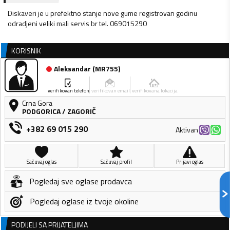
Diskaveri je u prefektno stanje nove gume registrovan godinu
odradjeni veliki mali servis br tel. 069015290
KORISNIK
Aleksandar
(
MR755
)
verifikovan telefon
verifikovan email
verifikovana lokacija
Crna Gora
PODGORICA
/
ZAGORIČ
+382 69 015 290
Aktivan
Sačuvaj oglas
Sačuvaj profil
Prijavi oglas
Pogledaj sve oglase prodavca
Pogledaj oglase iz tvoje okoline
PODIJELI SA PRIJATELJIMA