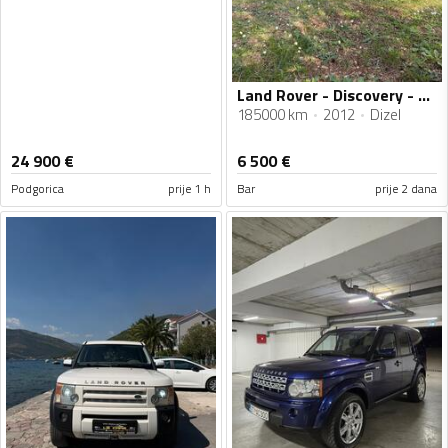
Land Rover - Discovery - Sdv6 gs
185000 km
2012
Dizel
24 900
€
6 500
€
Podgorica
prije 1 h
Bar
prije 2 dana