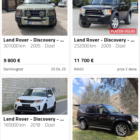
PLAĆEN OGLAS
Land Rover - Discovery - 2.7
Land Rover - Discovery - 2,7 DIZEL AUTOMATIK SERVISNA KNJIGA
301000 km
2005
Dizel
252000 km
2009
Dizel
9 800
€
11 700
€
Danilovgrad
25.04.25
Nikšić
prije 2 dana
Land Rover - Discovery - 3.0
165000 km
2018
Dizel