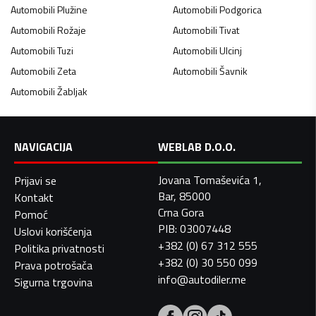
Automobili
Plužine
Automobili
Podgorica
Automobili
Rožaje
Automobili
Tivat
Automobili
Tuzi
Automobili
Ulcinj
Automobili
Zeta
Automobili
Šavnik
Automobili
Žabljak
NAVIGACIJA
WEBLAB D.O.O.
Jovana Tomaševića 1,
Prijavi se
Bar, 85000
Kontakt
Crna Gora
Pomoć
PIB: 03007448
Uslovi korišćenja
+382 (0) 67 312 555
Politika privatnosti
+382 (0) 30 550 099
Prava potrošača
info@autodiler.me
Sigurna trgovina