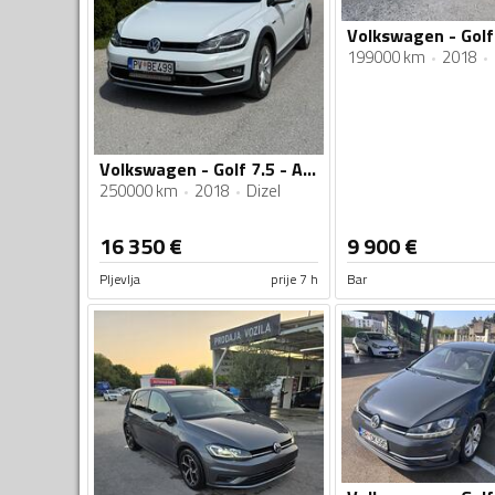
199000 km
2018
Volkswagen - Golf 7.5 - ALLTRACK 2.0 135KW 4MOTION
250000 km
2018
Dizel
16 350
€
9 900
€
Pljevlja
prije 7 h
Bar