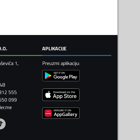
.O.
APLIKACIJE
ševića 1,
Preuzmi aplikaciju
:
448
 312 555
 550 099
ler.me