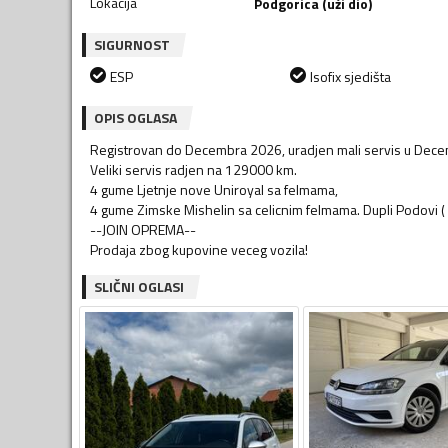
Lokacija
Podgorica (uži dio)
SIGURNOST
ESP
Isofix sjedišta
OPIS OGLASA
Registrovan do Decembra 2026, uradjen mali servis u Dec
Veliki servis radjen na 129000 km.
4 gume Ljetnje nove Uniroyal sa felmama,
4 gume Zimske Mishelin sa celicnim felmama. Dupli Podovi 
--JOIN OPREMA--
Prodaja zbog kupovine veceg vozila!
SLIČNI OGLASI