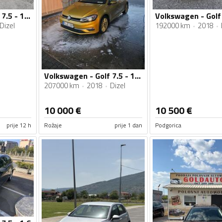
Volkswagen - Golf 7.5 - 1.6 TDI
Dizel
192000 km
2018
Volkswagen - Golf 7.5 - 1.6 TDI
207000 km
2018
Dizel
10 000
€
10 500
€
prije 12 h
Rožaje
prije 1 dan
Podgorica