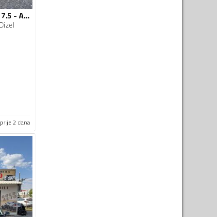
Volkswagen - Golf 7.5 - Automatik
Dizel
prije 2 dana