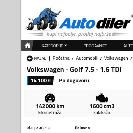
KATEGORIJE
PRODAVNICE
AUTO
Početna
Automobili
Volkswagen
NAZAD
Volkswagen - Golf 7.5 - 1.6 TDI
14 100
€
Po dogovoru
142000
km
1600
cm3
kilometraža
kubikaža
Stanje artikla
:
Polovno