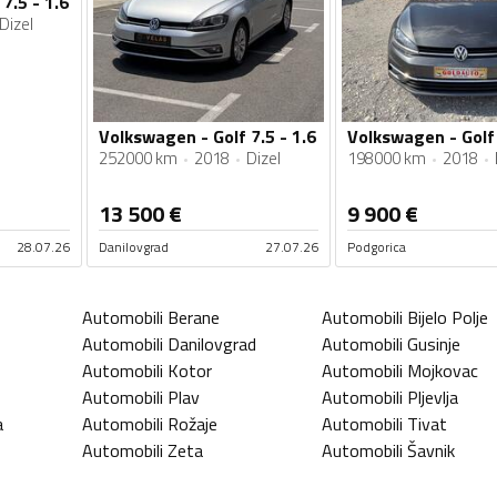
7.5 - 1.6
Dizel
Volkswagen - Golf 7.5 - 1.6
252000 km
2018
Dizel
198000 km
2018
13 500
€
9 900
€
28.07.26
Danilovgrad
27.07.26
Podgorica
Automobili
Berane
Automobili
Bijelo Polje
Automobili
Danilovgrad
Automobili
Gusinje
Automobili
Kotor
Automobili
Mojkovac
Automobili
Plav
Automobili
Pljevlja
a
Automobili
Rožaje
Automobili
Tivat
Automobili
Zeta
Automobili
Šavnik