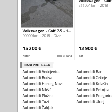
Volkswagen - Golf 
277051 km
2018
Volkswagen - Golf 7.5 - 1.6 TDI
90000 km
2018
Dizel
15 200
€
13 900
€
Kotor
prije 3 dana
Bar
BRZA PRETRAGA
Automobili
Andrijevica
Automobili
Bar
Automobili
Budva
Automobili
Cetinje
Automobili
Herceg Novi
Automobili
Kolašin
Automobili
Nikšić
Automobili
Petnjica
Automobili
Plužine
Automobili
Podgoric
Automobili
Tuzi
Automobili
Ulcinj
Automobili
Žabljak