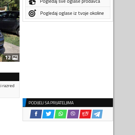
Pogledaj sve oglase prodavca
Pogledaj oglase iz tvoje okoline
12
ki razred
PODIJELI SA PRIJATELJIMA