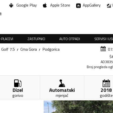
Google Play
Apple Store
AppGallery
 PLACEVI
ZASTUPNICI
AUTO OTPADI
SERVISI I U
Golf 7.5
Crna Gora
Podgorica
07
Ši
AD383
Broj pregleda og
Dizel
Automatski
2018
gorivo
mjenjač
godište