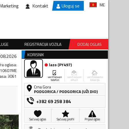
ME
Marketing
Kontakt
Uloguj se
SLUGE
REGISTRACIJA VOZILA
DODAJ OGLAS
KORISNIK
.08.2026
fra oglasa
:
lazo
(
PY497
)
510607ME
lasa
:
3061
verifikovan
verifikovan
verifikovana
telefon
email
lokacija
Crna Gora
PODGORICA
/
PODGORICA (UŽI DIO)
+382 69 258 384
Sačuvaj oglas
Sačuvaj profil
Prijavi oglas