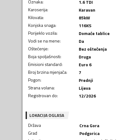
Oznaka
:
1.6 TDI
Karoserija
:
Karavan
Kilovata
:
85
kW
Konjska snaga
:
116
KS
Porijeklo vozila
:
Domaće tablice
Vodi se na mene
:
Da
Oštećenje
:
Bez oštećenja
Boja spoljašnosti
:
Druga
Emisioni standard
:
Euro 6
Broj brzina mjenjača
:
7
Pogon
:
Prednji
Strana volana
:
Lijeva
Registrovan do
:
12/2026
LOKACIJA OGLASA
Država
Crna Gora
Grad
Podgorica