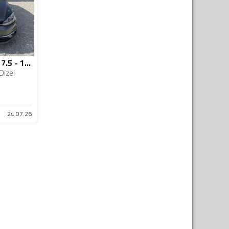
Volkswagen - Golf 7.5 - 1.6 Tdi Join oprema
Dizel
24.07.26