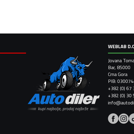
WEBLAB D.O
Jovana Toma
Bar, 85000
Crna Gora
PIB: 03007
+382 (0) 67
+382 (0) 30
info@autodi