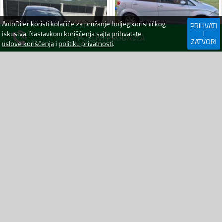
AutoDiler
koristi kolačiće za pružanje boljeg korisničkog
PRIHVATI
iskustva. Nastavkom korišćenja sajta prihvatate
I
POZOVI PRODAVCA
ZATVORI
uslove korišćenja
i
politiku privatnosti
.
Seat - Altea - 1.9 TDI
482000 km
2005
Dizel
Seat - Altea
350000 km
2005
Dizel
2 800
€
2 200
€
Nikšić
17.07.26
Danilovgrad
09.07.26
BRZA PRETRAGA
Automobili
Andrijevica
Automobili
Bar
Automobili
Berane
Automobili
Bijelo Polje