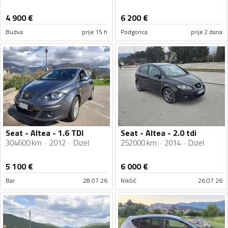
4 900
€
6 200
€
Budva
prije 15 h
Podgorica
prije 2 dana
Seat - Altea - 1.6 TDI
Seat - Altea - 2.0 tdi
304600 km
2012
Dizel
252000 km
2014
Dizel
5 100
€
6 000
€
Bar
28.07.26
Nikšić
26.07.26