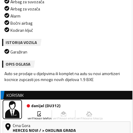
Airbag za suvozača
Airbag za vozača
Alarm
Bočni airbag
Kodiran ključ
ISTORIJA VOZILA
Garažiran
OPIS OGLASA
Auto se prodaje u dijelpvima ili komplet na autu su novi amortizeri
kocnice zupcasti jos mnogo novih dijelova 1.9 BXE
KORISNIK
danijel
(
DU312
)
verifikovan telefon
verifikovan email
verifikovana lokacija
Crna Gora
HERCEG NOVI
/
> OKOLINA GRADA