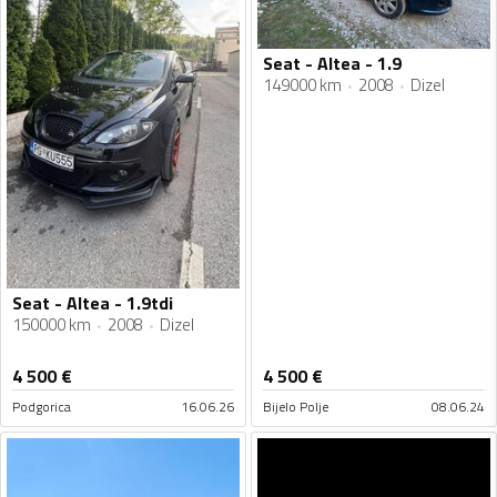
Seat - Altea - 1.9
149000 km
2008
Dizel
Seat - Altea - 1.9tdi
150000 km
2008
Dizel
4 500
€
4 500
€
Podgorica
16.06.26
Bijelo Polje
08.06.24