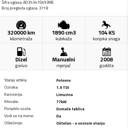
Šifra oglasa
:
AD353470493ME
Broj pregleda oglasa
:
3718
320000
km
1890
cm3
104
KS
kilometraža
kubikaža
konjska snaga
Dizel
Manuelni
2008
gorivo
mjenjač
godište
Stanje artikla
:
Polovno
Oznaka
:
1.9 TDI
Karoserija
:
Limuzina
Kilovata
:
77
kW
Porijeklo vozila
:
Domaće tablice
Vodi se na mene
:
Da
Oštećenje
:
Oštećen - u voznom stanju