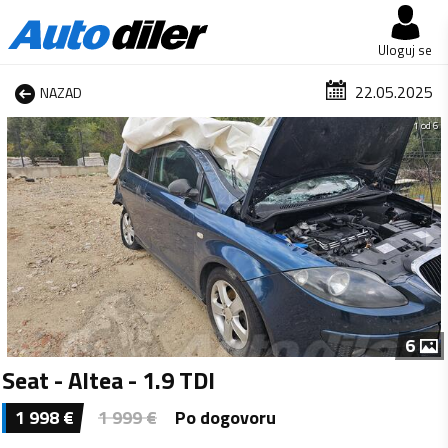
Uloguj se
22.05.2025
NAZAD
1 od 6
6
Seat - Altea - 1.9 TDI
1 998
€
1 999
€
Po dogovoru