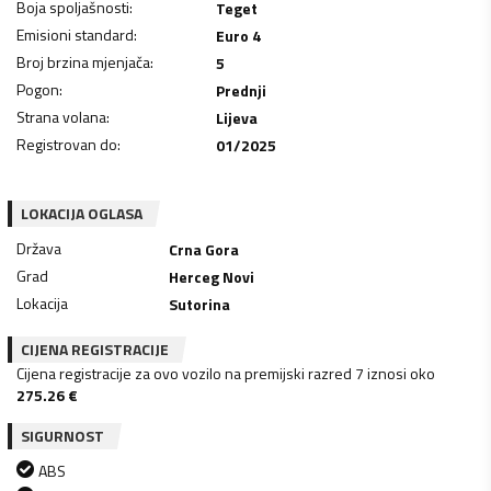
Boja spoljašnosti
:
Teget
Emisioni standard
:
Euro 4
Broj brzina mjenjača
:
5
Pogon
:
Prednji
Strana volana
:
Lijeva
Registrovan do
:
01/2025
LOKACIJA OGLASA
Država
Crna Gora
Grad
Herceg Novi
Lokacija
Sutorina
CIJENA REGISTRACIJE
Cijena registracije za ovo vozilo na premijski razred 7 iznosi oko
275.26
€
SIGURNOST
ABS