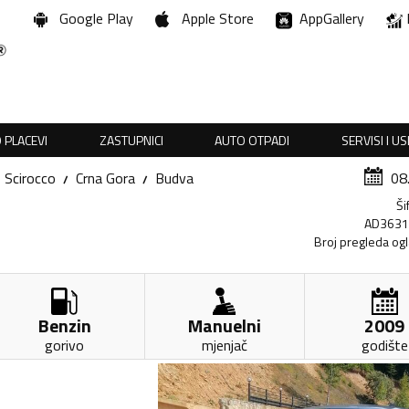
Google Play
Apple Store
AppGallery
 PLACEVI
ZASTUPNICI
AUTO OTPADI
SERVISI I U
Scirocco
Crna Gora
Budva
08
Ši
AD363
Broj pregleda og
Benzin
Manuelni
2009
gorivo
mjenjač
godište