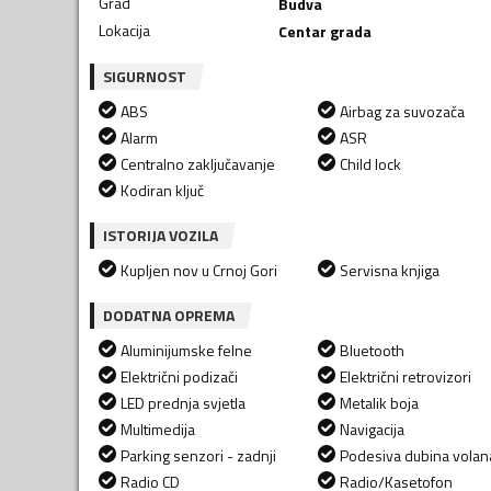
Grad
Budva
Lokacija
Centar grada
SIGURNOST
ABS
Airbag za suvozača
Alarm
ASR
Centralno zaključavanje
Child lock
Kodiran ključ
ISTORIJA VOZILA
Kupljen nov u Crnoj Gori
Servisna knjiga
DODATNA OPREMA
Aluminijumske felne
Bluetooth
Električni podizači
Električni retrovizori
LED prednja svjetla
Metalik boja
Multimedija
Navigacija
Parking senzori - zadnji
Podesiva dubina volan
Radio CD
Radio/Kasetofon