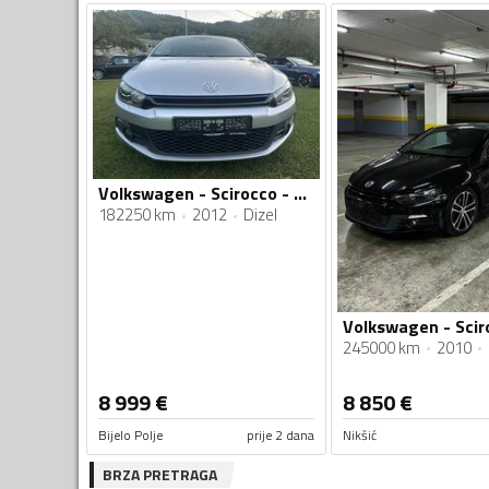
Volkswagen - Scirocco - 2.0TDI
182250 km
2012
Dizel
245000 km
2010
8 999
€
8 850
€
Bijelo Polje
prije 2 dana
Nikšić
BRZA PRETRAGA