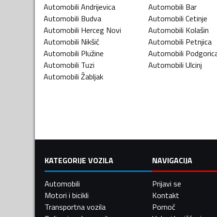
Automobili
Andrijevica
Automobili
Bar
Automobili
Budva
Automobili
Cetinje
Automobili
Herceg Novi
Automobili
Kolašin
Automobili
Nikšić
Automobili
Petnjica
Automobili
Plužine
Automobili
Podgoric
Automobili
Tuzi
Automobili
Ulcinj
Automobili
Žabljak
KATEGORIJE VOZILA
NAVIGACIJA
Automobili
Prijavi se
Motori i bicikli
Kontakt
Transportna vozila
Pomoć