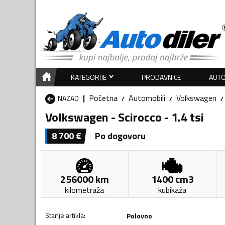
KATEGORIJE
PRODAVNICE
AUTO
Početna
Automobili
Volkswagen
NAZAD
Volkswagen - Scirocco - 1.4 tsi
8 700
€
Po dogovoru
256000
km
1400
cm3
kilometraža
kubikaža
Stanje artikla
:
Polovno