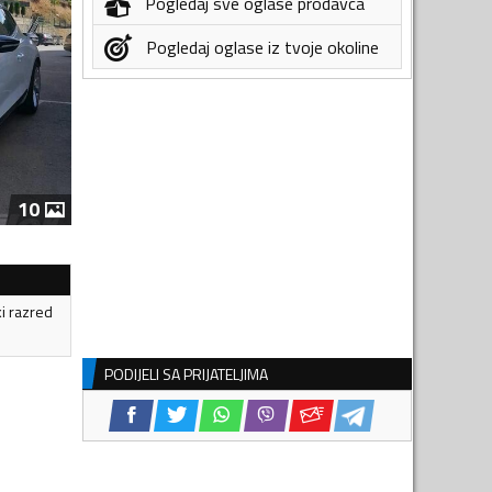
Pogledaj sve oglase prodavca
Pogledaj oglase iz tvoje okoline
10
ki razred
PODIJELI SA PRIJATELJIMA