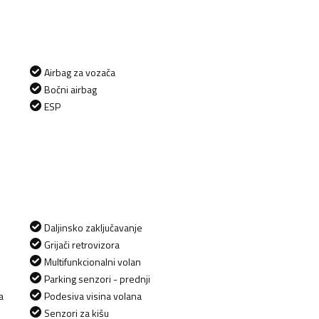
Airbag za vozača
Bočni airbag
ESP
Daljinsko zaključavanje
Grijači retrovizora
Multifunkcionalni volan
Parking senzori - prednji
a
Podesiva visina volana
Senzori za kišu