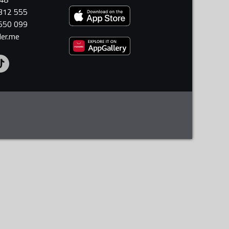
 312 555
 550 099
ler.me