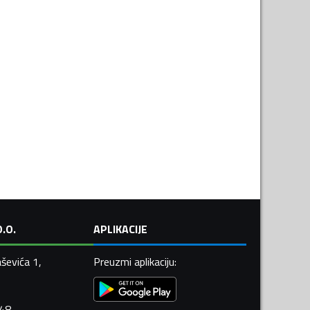
.O.
APLIKACIJE
ševića 1,
Preuzmi aplikaciju
:
448