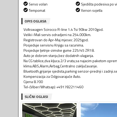
Servo volan
Sjedišta podesiva po vi
Tempomat
Xenon svjetla
OPIS OGLASA
Volkswagen Scirocco R-line 1.4 Tsi 90kw 2010god.
Veliki i Mali servis odradjeni na 254.000km.
Registrovan do Apr-Maj mjesec 2025god.
Posjeduje servisnu Knjigu sa racunima.
Posjeduje ljetnje-zimske gume 225/45 ZR18.
Auto je dobrom stanju,bez dodatnih ulaganja.
Na CG tablice,dva kljuca.2/3 vrata,sa najacim paketom opre
klima.ABS,Alarm,Airbag,Centralno zaključavanje.
Bluetooth,grijanje sjedista,parking senzor-prednji i zadnji.
Kompenzacija za Odgovarajuće Auto.
Cijena 8.700
Tel-(Viber/Whatsap) +491782211460
SLIČNI OGLASI