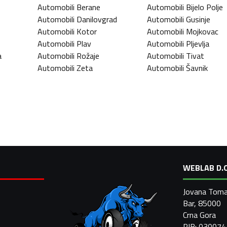
Automobili
Berane
Automobili
Bijelo Polje
Automobili
Danilovgrad
Automobili
Gusinje
Automobili
Kotor
Automobili
Mojkovac
Automobili
Plav
Automobili
Pljevlja
a
Automobili
Rožaje
Automobili
Tivat
Automobili
Zeta
Automobili
Šavnik
WEBLAB D.O
Jovana Toma
Bar, 85000
Crna Gora
PIB: 03007