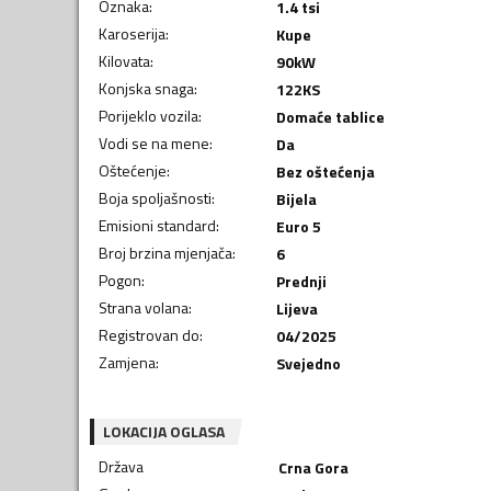
Oznaka
:
1.4 tsi
Karoserija
:
Kupe
Kilovata
:
90
kW
Konjska snaga
:
122
KS
Porijeklo vozila
:
Domaće tablice
Vodi se na mene
:
Da
Oštećenje
:
Bez oštećenja
Boja spoljašnosti
:
Bijela
Emisioni standard
:
Euro 5
Broj brzina mjenjača
:
6
Pogon
:
Prednji
Strana volana
:
Lijeva
Registrovan do
:
04/2025
Zamjena
:
Svejedno
LOKACIJA OGLASA
Država
Crna Gora