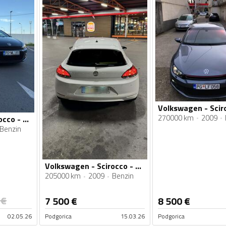
270000 km
2009
Volkswagen - Scirocco - 1.4 TSI
Benzin
Volkswagen - Scirocco - 1.4 tsi
205000 km
2009
Benzin
€
7 500
€
8 500
€
02.05.26
Podgorica
15.03.26
Podgorica