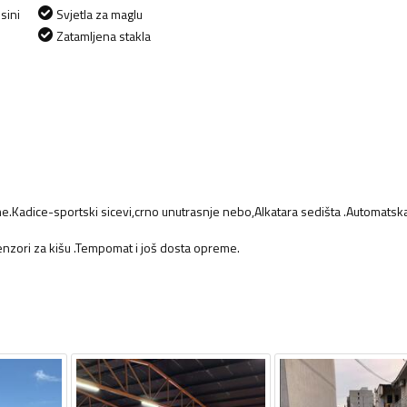
sini
Svjetla za maglu
Zatamljena stakla
me.Kadice-sportski sicevi,crno unutrasnje nebo,Alkatara sedišta .Automatsk
senzori za kišu .Tempomat i još dosta opreme.