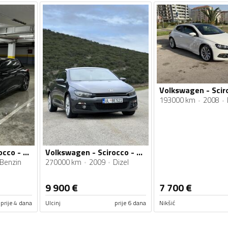
193000 km
2008
Volkswagen - Scirocco - 1.4 TSI
Volkswagen - Scirocco - 2.0
Benzin
270000 km
2009
Dizel
9 900
€
7 700
€
prije 4 dana
Ulcinj
prije 6 dana
Nikšić