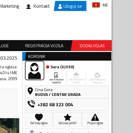
ME
Marketing
Kontakt
Uloguj se
SLUGE
REGISTRACIJA VOZILA
DODAJ OGLAS
KORISNIK
.03.2025
fra oglasa
:
Sara
(
XJ330
)
140141ME
lasa
:
2099
verifikovan
verifikovan
verifikovana
telefon
email
lokacija
Crna Gora
BUDVA
/
CENTAR GRADA
+382 68 323 004
Sačuvaj oglas
Sačuvaj profil
Prijavi oglas