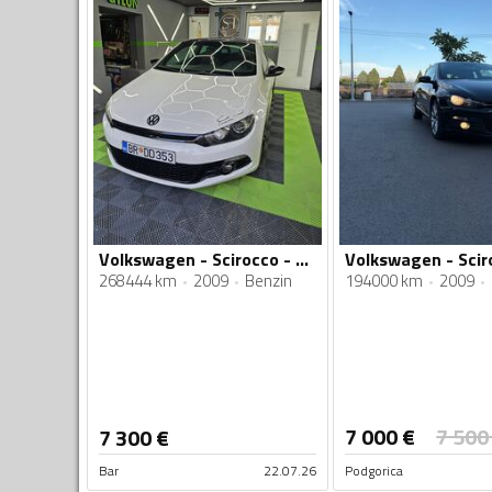
Volkswagen - Scirocco - 1.4 tsi
268444 km
2009
Benzin
194000 km
2009
7 000
€
7 500
7 300
€
Bar
22.07.26
Podgorica