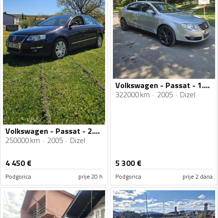
Volkswagen - Passat - 1.9 TDI BKC
322000 km
2005
Dizel
Volkswagen - Passat - 2.0 TDI 103 KW
250000 km
2005
Dizel
4 450
€
5 300
€
Podgorica
prije 20 h
Podgorica
prije 2 dana