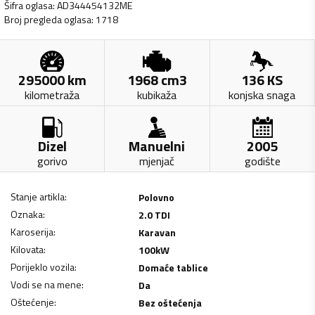
Šifra oglasa
:
AD344454132ME
Broj pregleda oglasa
:
1718
295000
km
1968
cm3
136
KS
kilometraža
kubikaža
konjska snaga
Dizel
Manuelni
2005
gorivo
mjenjač
godište
Stanje artikla
:
Polovno
Oznaka
:
2.0 TDI
Karoserija
:
Karavan
Kilovata
:
100
kW
Porijeklo vozila
:
Domaće tablice
Vodi se na mene
:
Da
Oštećenje
:
Bez oštećenja