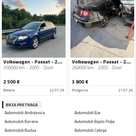
Volkswagen - Passat - 2.0 8v
Volkswagen - Passat - 2.0tdi
350000 km
2005
Dizel
260000 km
2005
Dizel
2 500
€
3 800
€
Berane
22.07.26
Podgorica
21.07.26
BRZA PRETRAGA
Automobili
Andrijevica
Automobili
Bar
Automobili
Berane
Automobili
Bijelo Polje
Automobili
Budva
Automobili
Cetinje