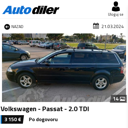
Uloguj se
21.03.2024
NAZAD
1 od 14
14
Volkswagen - Passat - 2.0 TDI
3 150
€
Po dogovoru