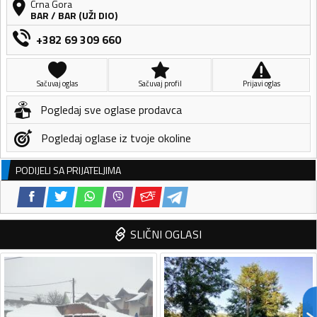
Crna Gora
BAR
/
BAR (UŽI DIO)
+382 69 309 660
Sačuvaj oglas
Sačuvaj profil
Prijavi oglas
Pogledaj sve oglase prodavca
Pogledaj oglase iz tvoje okoline
PODIJELI SA PRIJATELJIMA
SLIČNI OGLASI