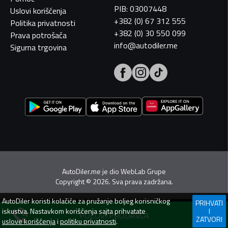
PIB: 03007448
Uslovi korišćenja
+382 (0) 67 312 555
Politika privatnosti
+382 (0) 30 550 099
Prava potrošača
info@autodiler.me
Sigurna trgovina
AutoDiler.me je dio
WebLab Grupe
Copyright
©
2026. Sva prava zadržana.
AutoDiler
koristi kolačiće za pružanje boljeg korisničkog
PRIHVATI
iskustva. Nastavkom korišćenja sajta prihvatate
I
POZOVI PRODAVCA
ZATVORI
uslove korišćenja
i
politiku privatnosti
.