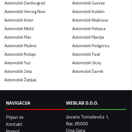
Automobili
Danilovgrad
Automobili
Gusinje
Automobili
Herceg Novi
Automobili
Kolašin
Automobili
Kotor
Automobili
Mojkovac
Automobili
Nikšić
Automobili
Petnjica
Automobili
Plav
Automobili
Pljevlja
Automobili
Plužine
Automobili
Podgorica
Automobili
Rožaje
Automobili
Tivat
Automobili
Tuzi
Automobili
Ulcinj
Automobili
Zeta
Automobili
Šavnik
Automobili
Žabljak
NAVIGACIJA
WEBLAB D.O.O.
Jovana Tomaševića 1,
Prijavi se
Bar, 85000
Kontakt
Crna Gora
Pomoć