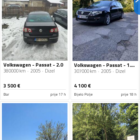
Volkswagen - Passat - 2.0
Volkswagen - Passat - 1.9tdi
380000 km
2005
Dizel
307000 km
2005
Dizel
3 500
€
4 100
€
Bar
prije 17 h
Bijelo Polje
prije 18 h