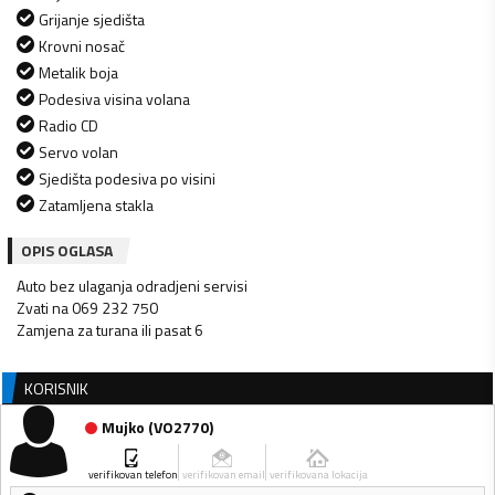
Grijanje sjedišta
Krovni nosač
Metalik boja
Podesiva visina volana
Radio CD
Servo volan
Sjedišta podesiva po visini
Zatamljena stakla
OPIS OGLASA
Auto bez ulaganja odradjeni servisi
Zvati na 069 232 750
Zamjena za turana ili pasat 6
KORISNIK
Mujko
(
VO2770
)
verifikovan telefon
verifikovan email
verifikovana lokacija