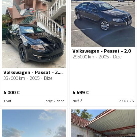
Volkswagen - Passat - 2.0
295000 km
2005
Dizel
Volkswagen - Passat - 2.0tdi
337000 km
2005
Dizel
4 000
€
4 499
€
Tivat
prije 2 dana
Nikšić
23.07.26