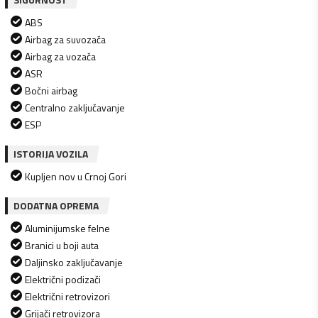
ABS
Airbag za suvozača
Airbag za vozača
ASR
Bočni airbag
Centralno zaključavanje
ESP
ISTORIJA VOZILA
Kupljen nov u Crnoj Gori
DODATNA OPREMA
Aluminijumske felne
Branici u boji auta
Daljinsko zaključavanje
Električni podizači
Električni retrovizori
Grijači retrovizora