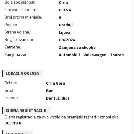
Boja spoljašnosti
:
Crna
Emisioni standard
:
Euro 4
Broj brzina mjenjača
:
6
Pogon
:
Prednji
Strana volana
:
Lijeva
Registrovan do
:
08/2024
Zamjena
:
Zamjena za skuplje
Zamjena za
:
Automobili - Volkswagen - Touran
LOKACIJA OGLASA
Država
Crna Gora
Grad
Bar
Lokacija
Bar (uži dio)
CIJENA REGISTRACIJE
Cijena registracije za ovo vozilo na premijski razred 7 iznosi oko
303.19
€
SIGURNOST