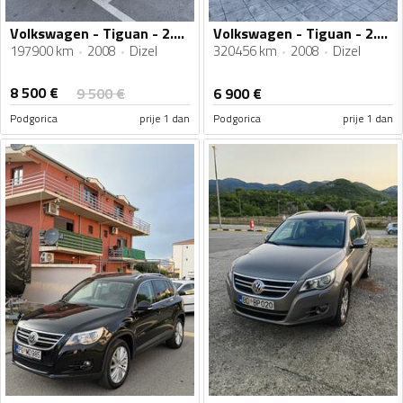
Volkswagen - Tiguan - 2.0 TDI
Volkswagen - Tiguan - 2.0 TDI 4X4
197900 km
2008
Dizel
320456 km
2008
Dizel
8 500
€
9 500
€
6 900
€
Podgorica
prije 1 dan
Podgorica
prije 1 dan