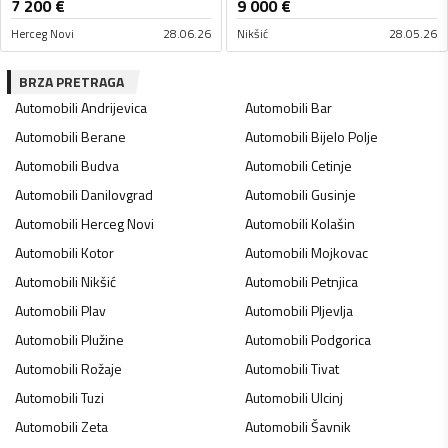
7 200
€
9 000
€
Herceg Novi
28.06.26
Nikšić
28.05.26
BRZA PRETRAGA
Automobili
Andrijevica
Automobili
Bar
Automobili
Berane
Automobili
Bijelo Polje
Automobili
Budva
Automobili
Cetinje
Automobili
Danilovgrad
Automobili
Gusinje
Automobili
Herceg Novi
Automobili
Kolašin
Automobili
Kotor
Automobili
Mojkovac
Automobili
Nikšić
Automobili
Petnjica
Automobili
Plav
Automobili
Pljevlja
Automobili
Plužine
Automobili
Podgorica
Automobili
Rožaje
Automobili
Tivat
Automobili
Tuzi
Automobili
Ulcinj
Automobili
Zeta
Automobili
Šavnik