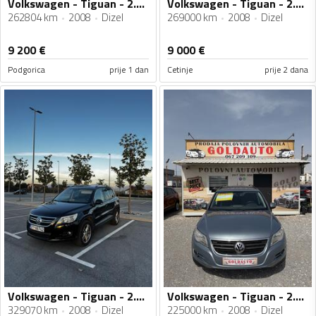
Volkswagen - Tiguan - 2.0 4x4
Volkswagen - Tiguan - 2.0tdi 4x4
262804 km
2008
Dizel
269000 km
2008
Dizel
9 200
€
9 000
€
Podgorica
prije 1 dan
Cetinje
prije 2 dana
Volkswagen - Tiguan - 2.0 TDI
Volkswagen - Tiguan - 2.0 tdi 4x4
329070 km
2008
Dizel
225000 km
2008
Dizel