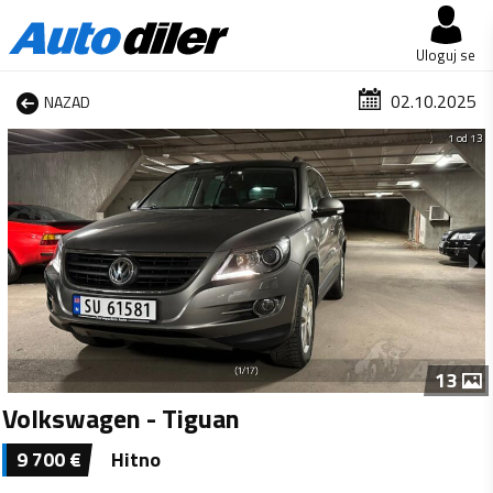
Uloguj se
02.10.2025
NAZAD
1 od 13
13
Volkswagen - Tiguan
9 700
€
Hitno