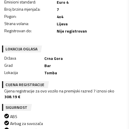
Emisioni standard
:
Euro 4
Broj brzina mjenjača
:
7
Pogon
:
4x4
Strana volana
:
Lijeva
Registrovan do
:
Nije registrovan
LOKACIJA OGLASA
Država
Crna Gora
Grad
Bar
Lokacija
Tomba
CIJENA REGISTRACIJE
Cijena registracije za ovo vozilo na premijski razred 7 iznosi oko
308.19
€
SIGURNOST
ABS
Airbag za suvozača