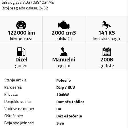
Šifra oglasa
:
AD370384034ME
Broj pregleda oglasa
:
2462
122000
km
2000
cm3
141
KS
kilometraža
kubikaža
konjska snaga
Dizel
Manuelni
2008
gorivo
mjenjač
godište
Stanje artikla
:
Polovno
Karoserija
:
Džip / SUV
Kilovata
:
104
kW
Porijeklo vozila
:
Domaće tablice
Vodi se na mene
:
Da
Oštećenje
:
Bez oštećenja
Boja spoljašnosti
:
Siva