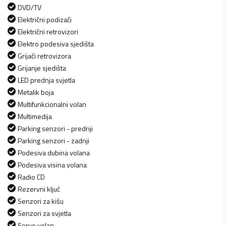
DVD/TV
Električni podizači
Električni retrovizori
Elektro podesiva sjedišta
Grijači retrovizora
Grijanje sjedišta
LED prednja svjetla
Metalik boja
Multifunkcionalni volan
Multimedija
Parking senzori - prednji
Parking senzori - zadnji
Podesiva dubina volana
Podesiva visina volana
Radio CD
Rezervni ključ
Senzori za kišu
Senzori za svjetla
Servo volan