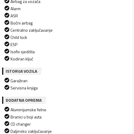
Airbag za vozača
Alarm
ASR
Bočni airbag
Centralno zaključavanje
Child lock
ESP
Isofix sjedišta
Kodiran ključ
ISTORIJA VOZILA
Garažiran
Servisna knjiga
DODATNA OPREMA
Aluminijumske felne
Branici u boji auta
CD changer
Daljinsko zaključavanje