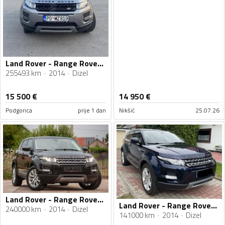
Land Rover - Range Rover Evoque - 2.2 TD4
255493 km
2014
Dizel
15 500
€
14 950
€
Podgorica
prije 1 dan
Nikšić
25.07.26
Land Rover - Range Rover Evoque - 2.2 td4 4x4
Land Rover - Range Rover Evoque - 2.2 TD 4WD
240000 km
2014
Dizel
141000 km
2014
Dizel