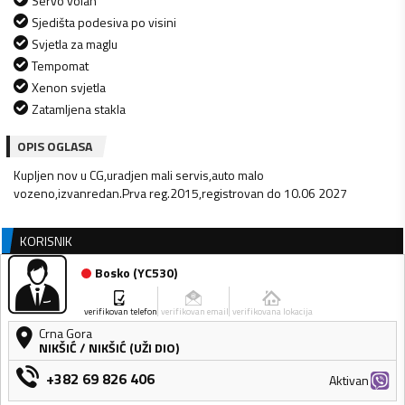
Servo volan
Sjedišta podesiva po visini
Svjetla za maglu
Tempomat
Xenon svjetla
Zatamljena stakla
OPIS OGLASA
Kupljen nov u CG,uradjen mali servis,auto malo
vozeno,izvanredan.Prva reg.2015,registrovan do 10.06 2027
KORISNIK
Bosko
(
YC530
)
verifikovan telefon
verifikovan email
verifikovana lokacija
Crna Gora
NIKŠIĆ
/
NIKŠIĆ (UŽI DIO)
+382 69 826 406
Aktivan