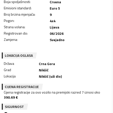
Boja spoljašnosti
:
Crvena
Emisioni standard
:
Euro 5
Broj brzina mjenjača
:
9
Pogon
:
4x4
Strana volana
:
Lijeva
Registrovan do
:
06/2026
Zamjena
:
Svejedno
LOKACIJA OGLASA
Država
Crna Gora
Grad
Nikšić
Lokacija
Nikšić (uži dio)
CIJENA REGISTRACIJE
Cijena registracije za ovo vozilo na premijski razred 7 iznosi oko
390.69
€
SIGURNOST