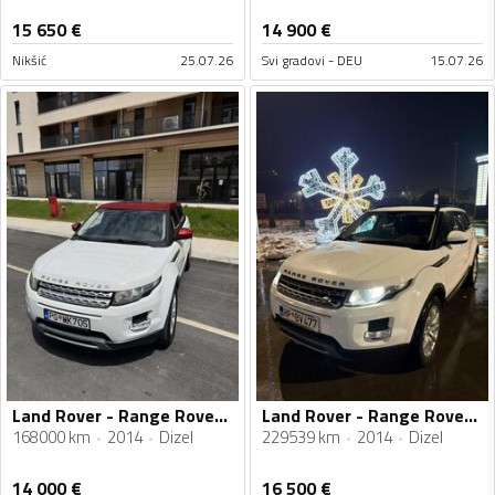
15 650
€
14 900
€
Nikšić
25.07.26
Svi gradovi - DEU
15.07.26
Land Rover - Range Rover Evoque - Td
Land Rover - Range Rover Evoque - 2.2 TD4
168000 km
2014
Dizel
229539 km
2014
Dizel
14 000
€
16 500
€