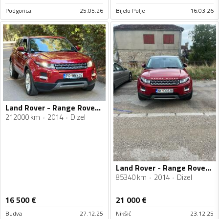
Podgorica
25.05.26
Bijelo Polje
16.03.26
Land Rover - Range Rover Evoque - 2.2tdi
212000 km
2014
Dizel
Land Rover - Range Rover Evoque - 2.2td4
85340 km
2014
Dizel
16 500
€
21 000
€
Budva
27.12.25
Nikšić
23.12.25