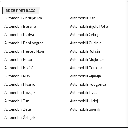
BRZA PRETRAGA
Automobili
Andrijevica
Automobili
Bar
Automobili
Berane
Automobili
Bijelo Polje
Automobili
Budva
Automobili
Cetinje
Automobili
Danilovgrad
Automobili
Gusinje
Automobili
Herceg Novi
Automobili
Kolašin
Automobili
Kotor
Automobili
Mojkovac
Automobili
Nikšić
Automobili
Petnjica
Automobili
Plav
Automobili
Pljevlja
Automobili
Plužine
Automobili
Podgorica
Automobili
Rožaje
Automobili
Tivat
Automobili
Tuzi
Automobili
Ulcinj
Automobili
Zeta
Automobili
Šavnik
Automobili
Žabljak