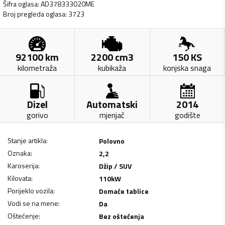
Šifra oglasa
:
AD378333020ME
Broj pregleda oglasa
:
3723
92100
km
2200
cm3
150
KS
kilometraža
kubikaža
konjska snaga
Dizel
Automatski
2014
gorivo
mjenjač
godište
Stanje artikla
:
Polovno
Oznaka
:
2,2
Karoserija
:
Džip / SUV
Kilovata
:
110
kW
Porijeklo vozila
:
Domaće tablice
Vodi se na mene
:
Da
Oštećenje
:
Bez oštećenja