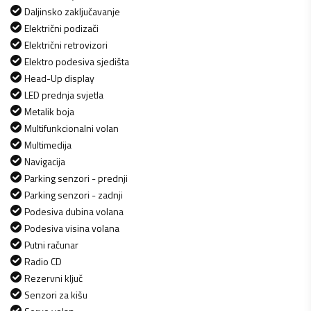
Daljinsko zaključavanje
Električni podizači
Električni retrovizori
Elektro podesiva sjedišta
Head-Up display
LED prednja svjetla
Metalik boja
Multifunkcionalni volan
Multimedija
Navigacija
Parking senzori - prednji
Parking senzori - zadnji
Podesiva dubina volana
Podesiva visina volana
Putni računar
Radio CD
Rezervni ključ
Senzori za kišu