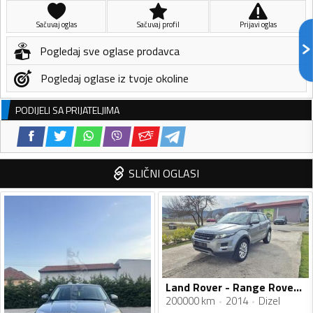
Sačuvaj oglas
Sačuvaj profil
Prijavi oglas
Pogledaj sve oglase prodavca
Pogledaj oglase iz tvoje okoline
PODIJELI SA PRIJATELJIMA
SLIČNI OGLASI
Land Rover - Range Rover Evoque - 2.2
200000 km
2014
Dizel