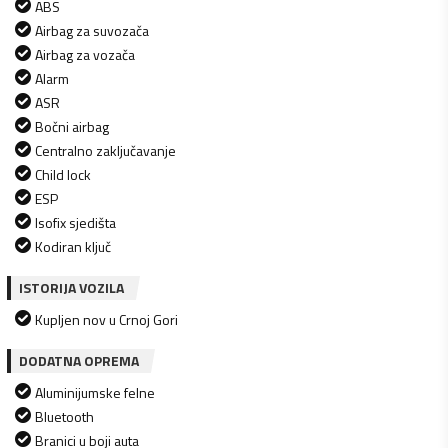
ABS
Airbag za suvozača
Airbag za vozača
Alarm
ASR
Bočni airbag
Centralno zaključavanje
Child lock
ESP
Isofix sjedišta
Kodiran ključ
ISTORIJA VOZILA
Kupljen nov u Crnoj Gori
DODATNA OPREMA
Aluminijumske felne
Bluetooth
Branici u boji auta