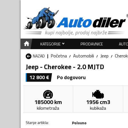
KATEGORIJE
PRODAVNICE
AUTO
Početna
Automobili
Jeep
Cherok
NAZAD
Jeep - Cherokee - 2.0 MJTD
12 800
€
Po dogovoru
185000
km
1956
cm3
kilometraža
kubikaža
Stanje artikla
:
Polovno