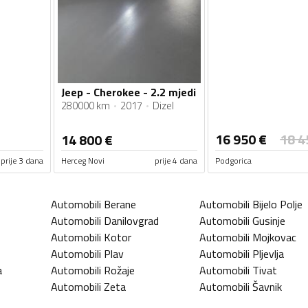
Jeep - Cherokee - 2.2 mjedi
280000 km
2017
Dizel
16 950
€
18 4
14 800
€
prije 3 dana
Herceg Novi
prije 4 dana
Podgorica
Automobili
Berane
Automobili
Bijelo Polje
Automobili
Danilovgrad
Automobili
Gusinje
Automobili
Kotor
Automobili
Mojkovac
Automobili
Plav
Automobili
Pljevlja
a
Automobili
Rožaje
Automobili
Tivat
Automobili
Zeta
Automobili
Šavnik