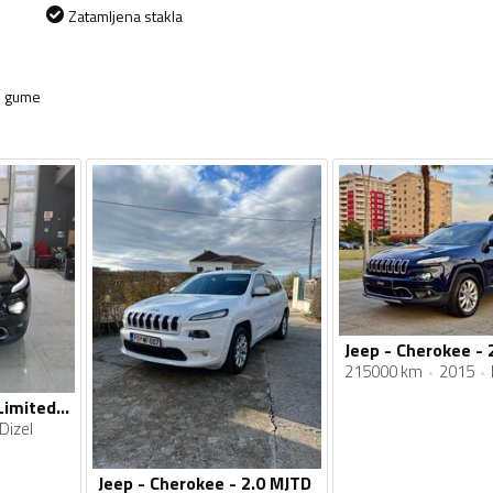
Zatamljena stakla
e gume
215000 km
2015
Jeep - Cherokee - Limited 4X4
Dizel
Jeep - Cherokee - 2.0 MJTD