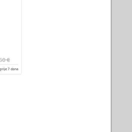
50
€
prije 7 dana