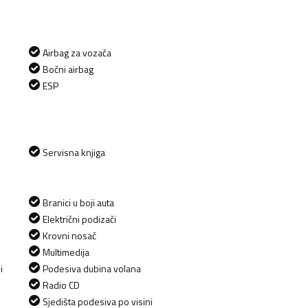
Airbag za vozača
Bočni airbag
ESP
Servisna knjiga
Branici u boji auta
Električni podizači
Krovni nosač
Multimedija
i
Podesiva dubina volana
Radio CD
Sjedišta podesiva po visini