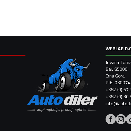
WEBLAB D.O
Jovana Toma
Bar, 85000
Crna Gora
PIB: 03007
+382 (0) 67
+382 (0) 30
info@autodi