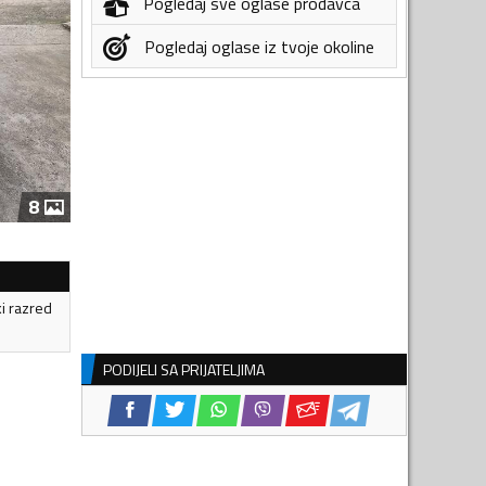
Pogledaj sve oglase prodavca
Pogledaj oglase iz tvoje okoline
8
ki razred
PODIJELI SA PRIJATELJIMA