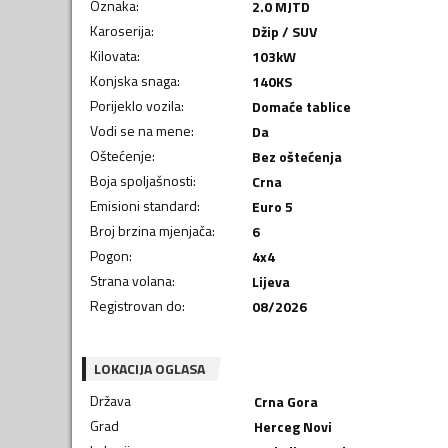
Oznaka
:
2.0 MJTD
Karoserija
:
Džip / SUV
Kilovata
:
103
kW
Konjska snaga
:
140
KS
Porijeklo vozila
:
Domaće tablice
Vodi se na mene
:
Da
Oštećenje
:
Bez oštećenja
Boja spoljašnosti
:
Crna
Emisioni standard
:
Euro 5
Broj brzina mjenjača
:
6
Pogon
:
4x4
Strana volana
:
Lijeva
Registrovan do
:
08/2026
LOKACIJA OGLASA
Država
Crna Gora
Grad
Herceg Novi