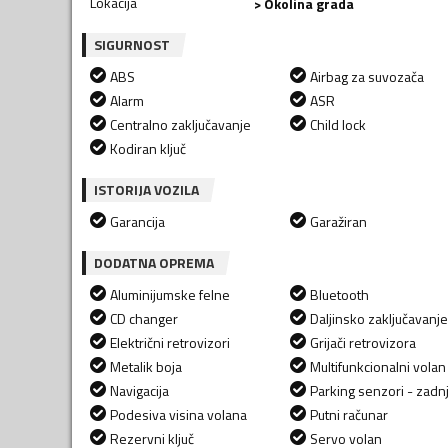
Lokacija
> Okolina grada
SIGURNOST
ABS
Airbag za suvozača
Alarm
ASR
Centralno zaključavanje
Child lock
Kodiran ključ
ISTORIJA VOZILA
Garancija
Garažiran
DODATNA OPREMA
Aluminijumske felne
Bluetooth
CD changer
Daljinsko zaključavanje
Električni retrovizori
Grijači retrovizora
Metalik boja
Multifunkcionalni volan
Navigacija
Parking senzori - zadnj
Podesiva visina volana
Putni računar
Rezervni ključ
Servo volan