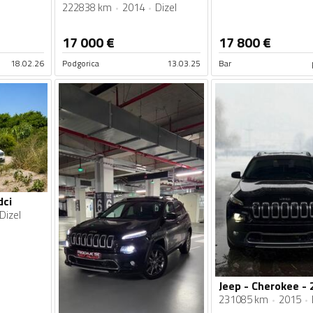
222838 km
2014
Dizel
17 000
€
17 800
€
18.02.26
Podgorica
13.03.25
Bar
dci
Dizel
Jeep - Cherokee - 
231085 km
2015