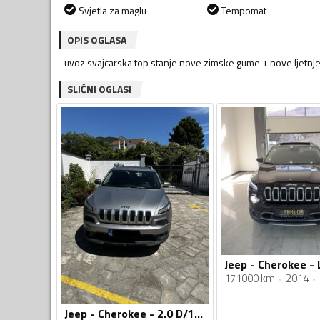
Svjetla za maglu
Tempomat
OPIS OGLASA
uvoz svajcarska top stanje nove zimske gume + nove ljetnj
SLIČNI OGLASI
171000 km
2014
Jeep - Cherokee - 2.0 D/125