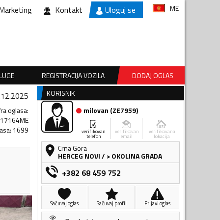
ME
Marketing
Kontakt
Uloguj se
SLUGE
REGISTRACIJA VOZILA
DODAJ OGLAS
KORISNIK
.12.2025
fra oglasa
:
milovan
(
ZE7959
)
217164ME
lasa
:
1699
verifikovan
verifikovan
verifikovana
telefon
email
lokacija
Crna Gora
HERCEG NOVI
/
> OKOLINA GRADA
+382 68 459 752
Sačuvaj oglas
Sačuvaj profil
Prijavi oglas