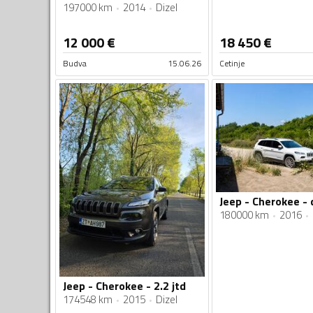
197000 km
2014
Dizel
12 000
€
18 450
€
Budva
15.06.26
Cetinje
Jeep - Cherokee - 
180000 km
2016
Jeep - Cherokee - 2.2 jtd
174548 km
2015
Dizel