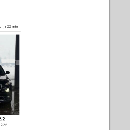
prije 22 min
2.2
Dizel