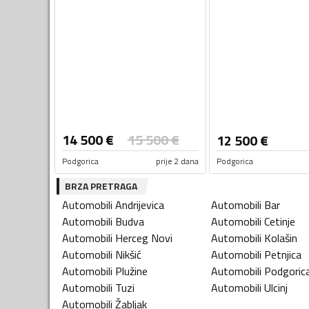
14 500
€
15 500
€
12 500
€
Podgorica
prije 2 dana
Podgorica
BRZA PRETRAGA
Automobili
Andrijevica
Automobili
Bar
Automobili
Budva
Automobili
Cetinje
Automobili
Herceg Novi
Automobili
Kolašin
Automobili
Nikšić
Automobili
Petnjica
Automobili
Plužine
Automobili
Podgoric
Automobili
Tuzi
Automobili
Ulcinj
Automobili
Žabljak