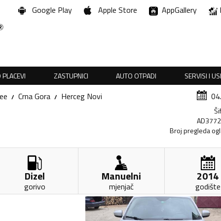
Google Play
Apple Store
AppGallery
 PLACEVI
ZASTUPNICI
AUTO OTPADI
SERVISI I U
ee
Crna Gora
Herceg Novi
04
Ši
AD377
Broj pregleda og
Dizel
Manuelni
2014
gorivo
mjenjač
godište