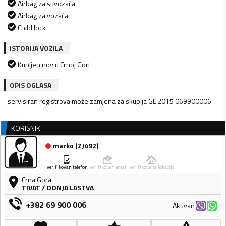
Airbag za suvozača
Airbag za vozača
Child lock
ISTORIJA VOZILA
Kupljen nov u Crnoj Gori
OPIS OGLASA
servisiran registrova može zamjena za skuplja GL 2015 069900006
KORISNIK
marko
(
ZJ492
)
verifikovan telefon
verifikovan email
verifikovana lokacija
Crna Gora
TIVAT
/
DONJA LASTVA
+382 69 900 006
Aktivan