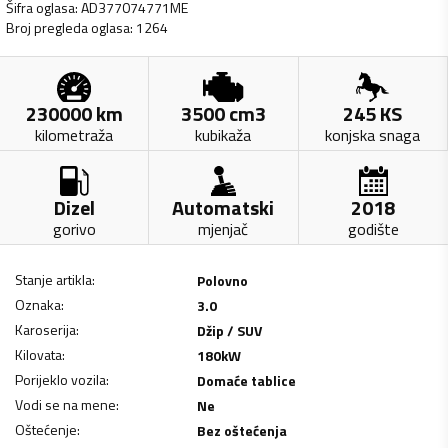
Šifra oglasa
:
AD377074771ME
Broj pregleda oglasa
:
1264
230000
km
3500
cm3
245
KS
kilometraža
kubikaža
konjska snaga
Dizel
Automatski
2018
gorivo
mjenjač
godište
Stanje artikla
:
Polovno
Oznaka
:
3.0
Karoserija
:
Džip / SUV
Kilovata
:
180
kW
Porijeklo vozila
:
Domaće tablice
Vodi se na mene
:
Ne
Oštećenje
:
Bez oštećenja