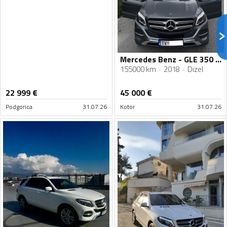
Mercedes Benz - GLE 350 - AMG
155000 km
2018
Dizel
22 999
€
45 000
€
Podgorica
31.07.26
Kotor
31.07.26