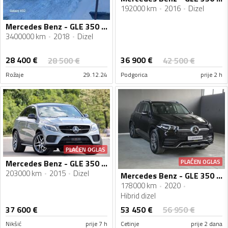
192000 km
2016
Dizel
Mercedes Benz - GLE 350 - 3.0
3400000 km
2018
Dizel
28 400
€
36 900
€
28 500
€
42 500
€
Rožaje
29.12.24
Podgorica
prije 2 h
PLAĆEN OGLAS
PLAĆEN OGLAS
Mercedes Benz - GLE 350 - Coupe
203000 km
2015
Dizel
Mercedes Benz - GLE 350 - 4 MATIC - AMG
178000 km
2020
Hibrid dizel
53 450
€
37 600
€
56 950
€
Nikšić
prije 7 h
Cetinje
prije 2 dana