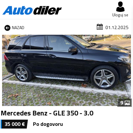
Uloguj se
01.12.2025
NAZAD
1 od 9
9
Mercedes Benz - GLE 350 - 3.0
35 000
€
Po dogovoru