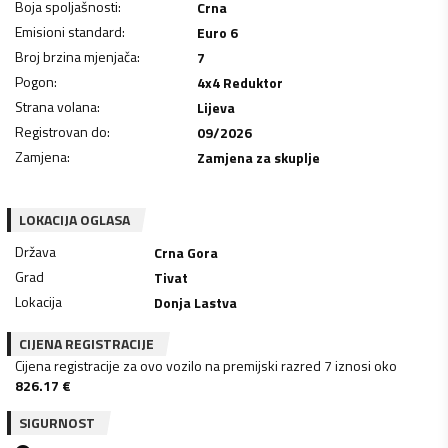
Boja spoljašnosti
:
Crna
Emisioni standard
:
Euro 6
Broj brzina mjenjača
:
7
Pogon
:
4x4 Reduktor
Strana volana
:
Lijeva
Registrovan do
:
09/2026
Zamjena
:
Zamjena za skuplje
LOKACIJA OGLASA
Država
Crna Gora
Grad
Tivat
Lokacija
Donja Lastva
CIJENA REGISTRACIJE
Cijena registracije za ovo vozilo na premijski razred 7 iznosi oko
826.17
€
SIGURNOST