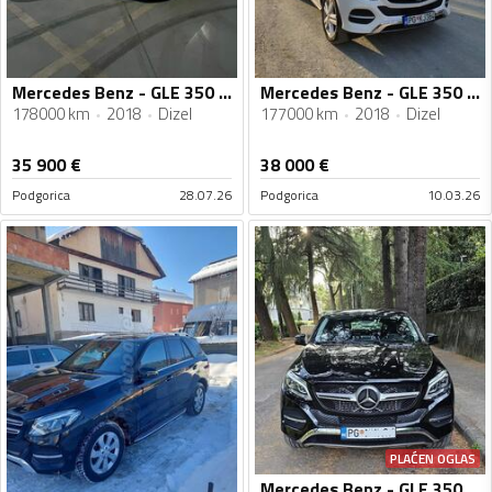
Mercedes Benz - GLE 350 - 350D
Mercedes Benz - GLE 350 - 4 matic
178000 km
2018
Dizel
177000 km
2018
Dizel
35 900
€
38 000
€
Podgorica
28.07.26
Podgorica
10.03.26
PLAĆEN OGLAS
Mercedes Benz - GLE 350 - Coupe 4 Matic