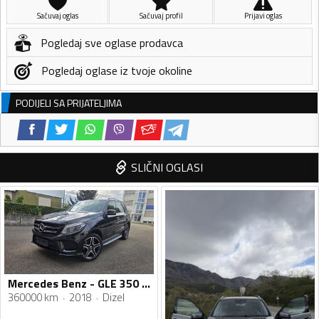
Sačuvaj oglas
Sačuvaj profil
Prijavi oglas
Pogledaj sve oglase prodavca
Pogledaj oglase iz tvoje okoline
PODIJELI SA PRIJATELJIMA
SLIČNI OGLASI
Mercedes Benz - GLE 350 - GLE 350 4MATC AMG
360000 km
2018
Dizel