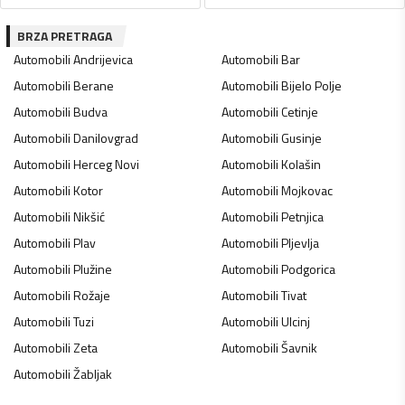
BRZA PRETRAGA
Automobili
Andrijevica
Automobili
Bar
Automobili
Berane
Automobili
Bijelo Polje
Automobili
Budva
Automobili
Cetinje
Automobili
Danilovgrad
Automobili
Gusinje
Automobili
Herceg Novi
Automobili
Kolašin
Automobili
Kotor
Automobili
Mojkovac
Automobili
Nikšić
Automobili
Petnjica
Automobili
Plav
Automobili
Pljevlja
Automobili
Plužine
Automobili
Podgorica
Automobili
Rožaje
Automobili
Tivat
Automobili
Tuzi
Automobili
Ulcinj
Automobili
Zeta
Automobili
Šavnik
Automobili
Žabljak