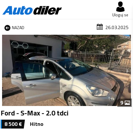
Uloguj se
26.03.2025
NAZAD
1 od 9
9
Ford - S-Max - 2.0 tdci
8 500
€
Hitno