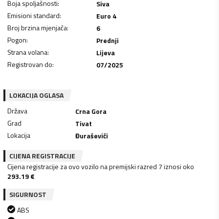
Boja spoljašnosti
:
Siva
Emisioni standard
:
Euro 4
Broj brzina mjenjača
:
6
Pogon
:
Prednji
Strana volana
:
Lijeva
Registrovan do
:
07/2025
LOKACIJA OGLASA
Država
Crna Gora
Grad
Tivat
Lokacija
Đuraševići
CIJENA REGISTRACIJE
Cijena registracije za ovo vozilo na premijski razred 7 iznosi oko
293.19
€
SIGURNOST
ABS