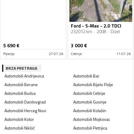
Ford - S-Max - 2.0 TDCI
232012 km
2008
Dizel
5 690
€
3 000
€
Pljevlja
27.07.26
Cetinje
11.07.26
BRZA PRETRAGA
Automobili
Andrijevica
Automobili
Bar
Automobili
Berane
Automobili
Bijelo Polje
Automobili
Budva
Automobili
Cetinje
Automobili
Danilovgrad
Automobili
Gusinje
Automobili
Herceg Novi
Automobili
Kolašin
Automobili
Kotor
Automobili
Mojkovac
Automobili
Nikšić
Automobili
Petnjica