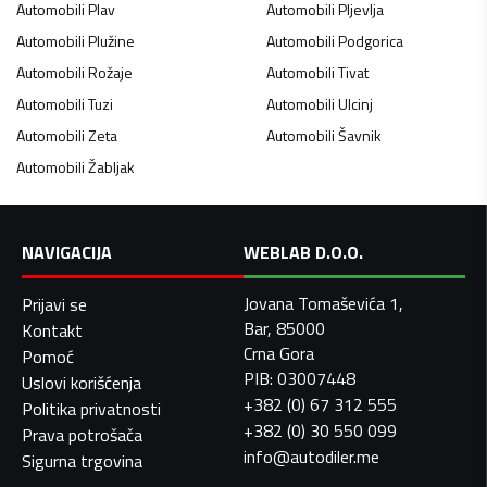
Automobili
Plav
Automobili
Pljevlja
Automobili
Plužine
Automobili
Podgorica
Automobili
Rožaje
Automobili
Tivat
Automobili
Tuzi
Automobili
Ulcinj
Automobili
Zeta
Automobili
Šavnik
Automobili
Žabljak
NAVIGACIJA
WEBLAB D.O.O.
Jovana Tomaševića 1,
Prijavi se
Bar, 85000
Kontakt
Crna Gora
Pomoć
PIB: 03007448
Uslovi korišćenja
+382 (0) 67 312 555
Politika privatnosti
+382 (0) 30 550 099
Prava potrošača
info@autodiler.me
Sigurna trgovina