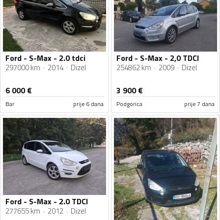
Ford - S-Max - 2.0 tdci
Ford - S-Max - 2,0 TDCI
297000 km
2014
Dizel
254862 km
2009
Dizel
6 000
€
3 900
€
Bar
prije 6 dana
Podgorica
prije 7 dana
Ford - S-Max - 2.0 TDCI
277655 km
2012
Dizel