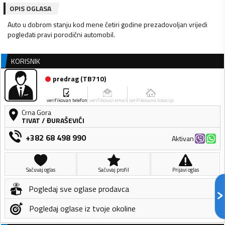
OPIS OGLASA
Auto u dobrom stanju kod mene četiri godine prezadovoljan vrijedi
pogledati pravi porodični automobil.
KORISNIK
predrag
(
TB710
)
verifikovan telefon
verifikovan email
verifikovana lokacija
Crna Gora
TIVAT
/
ĐURAŠEVIĆI
+382 68 498 990
Aktivan
Sačuvaj oglas
Sačuvaj profil
Prijavi oglas
Pogledaj sve oglase prodavca
Pogledaj oglase iz tvoje okoline