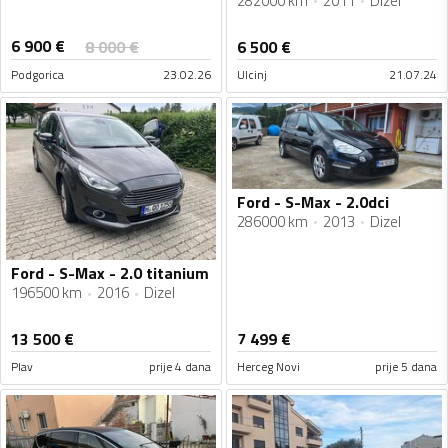
282000 km
2011
Dizel
6 900
€
8 000
€
6 500
€
Podgorica
23.02.26
Ulcinj
21.07.24
Ford - S-Max - 2.0dci
286000 km
2013
Dizel
Ford - S-Max - 2.0 titanium
196500 km
2016
Dizel
13 500
€
7 499
€
Plav
prije 4 dana
Herceg Novi
prije 5 dana