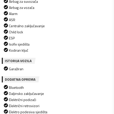
Airbag za suvozača
Airbag za vozača
Alarm
ASR
Centralno zaključavanje
Child lock
ESP
Isofix sjedišta
Kodiran ključ
ISTORIJA VOZILA
Garažiran
DODATNA OPREMA
Bluetooth
Daljinsko zaključavanje
Električni podizači
Električni retrovizori
Elektro podesiva sjedišta