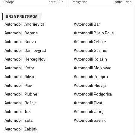
Rožaje
prije 22 h
Podgorica
prije 1 dan
BRZA PRETRAGA
Automobili
Andrijevica
Automobili
Bar
Automobili
Berane
Automobili
Bijelo Polje
Automobili
Budva
Automobili
Cetinje
Automobili
Danilovgrad
Automobili
Gusinje
Automobili
Herceg Novi
Automobili
Kolašin
Automobili
Kotor
Automobili
Mojkovac
Automobili
Nikšić
Automobili
Petnjica
Automobili
Plav
Automobili
Pljevlja
Automobili
Plužine
Automobili
Podgorica
Automobili
Rožaje
Automobili
Tivat
Automobili
Tuzi
Automobili
Ulcinj
Automobili
Zeta
Automobili
Šavnik
Automobili
Žabljak