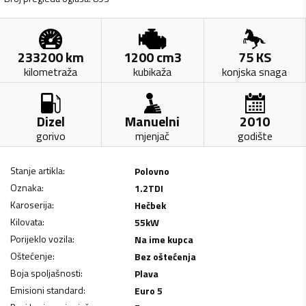
233200
km
1200
cm3
75
KS
kilometraža
kubikaža
konjska snaga
Dizel
Manuelni
2010
gorivo
mjenjač
godište
Stanje artikla
:
Polovno
Oznaka
:
1.2TDI
Karoserija
:
Hečbek
Kilovata
:
55
kW
Porijeklo vozila
:
Na ime kupca
Oštećenje
:
Bez oštećenja
Boja spoljašnosti
:
Plava
Emisioni standard
:
Euro 5