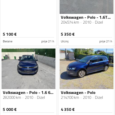
Volkswagen - Polo - 1.6TDI BLUEMOTION
204574 km
2010
Dizel
5 100
€
5 350
€
Berane
prije 21 h
Ulcinj
prije 21 h
Volkswagen - Polo - 1.6 66kw
Volkswagen - Polo
282000 km
2010
Dizel
214700 km
2010
Dizel
5 000
€
4 350
€