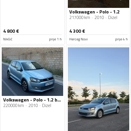
Volkswagen - Polo - 1.2
217000 km
2010
Dizel
4 800
€
4 300
€
Nikšić
prije 1 h
Herceg Novi
prije 4 h
Volkswagen - Polo - 1.2 blumution
220000 km
2010
Dizel