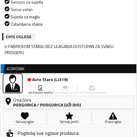
Senzori za svjetla
Servo volan
Svjetla za maglu
Zatamljena stakla
OPIS OGLASA
U FABRICKOM STANJU BEZ ULAGANJA DOSTUPAN ZA SVAKU
PROVJERU
KORISNIK
Auto Stars
(
LJ319
)
verifikovan telefon
verifikovan email
verifikovana lokacija
Crna Gora
PODGORICA
/
PODGORICA (UŽI DIO)
Sačuvaj oglas
Sačuvaj profil
Prijavi oglas
Pogledaj sve oglase prodavca