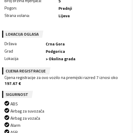
Broj brzina mjenjača
:
5
Pogon
:
Prednji
Strana volana
:
Lijeva
LOKACIJA OGLASA
Država
Crna Gora
Grad
Podgorica
Lokacija
> Okolina grada
CIJENA REGISTRACIJE
Cijena registracije za ovo vozilo na premijski razred 7 iznosi oko
197.67
€
SIGURNOST
ABS
Airbag za suvozača
Airbag za vozača
Alarm
ASR