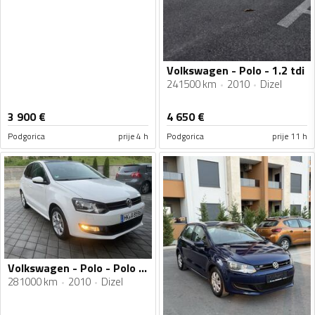
Volkswagen - Polo - 1.2 tdi
241500 km
2010
Dizel
3 900
€
4 650
€
Podgorica
prije 4 h
Podgorica
prije 11 h
Volkswagen - Polo - Polo 1.6 TDI
281000 km
2010
Dizel