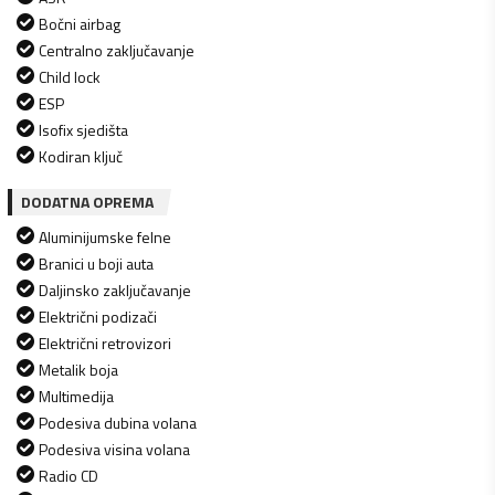
Bočni airbag
Centralno zaključavanje
Child lock
ESP
Isofix sjedišta
Kodiran ključ
DODATNA OPREMA
Aluminijumske felne
Branici u boji auta
Daljinsko zaključavanje
Električni podizači
Električni retrovizori
Metalik boja
Multimedija
Podesiva dubina volana
Podesiva visina volana
Radio CD