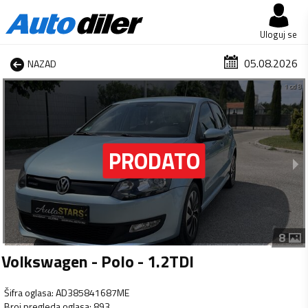
Uloguj se
05.08.2026
NAZAD
1 od 8
8
Volkswagen - Polo - 1.2TDI
Šifra oglasa
:
AD385841687ME
Broj pregleda oglasa
:
893