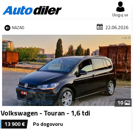
Uloguj se
22.06.2026
NAZAD
1 od 10
10
Volkswagen - Touran - 1,6 tdi
13 900
€
Po dogovoru