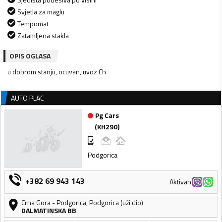
Svjetla za maglu
Tempomat
Zatamljena stakla
OPIS OGLASA
u dobrom stanju, ocuvan, uvoz Ch
AUTO PLAC
Pg Cars
(
KH290
)
Podgorica
+382 69 943 143
Aktivan
Crna Gora
-
Podgorica
,
Podgorica (uži dio)
DALMATINSKA BB