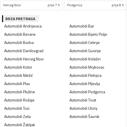
Herceg Novi
prije 7 h
Podgorica
prije 8 h
BRZA PRETRAGA
Automobili
Andrijevica
Automobili
Bar
Automobili
Berane
Automobili
Bijelo Polje
Automobili
Budva
Automobili
Cetinje
Automobili
Danilovgrad
Automobili
Gusinje
Automobili
Herceg Novi
Automobili
Kolašin
Automobili
Kotor
Automobili
Mojkovac
Automobili
Nikšić
Automobili
Petnjica
Automobili
Plav
Automobili
Pljevlja
Automobili
Plužine
Automobili
Podgorica
Automobili
Rožaje
Automobili
Tivat
Automobili
Tuzi
Automobili
Ulcinj
Automobili
Zeta
Automobili
Šavnik
Automobili
Žabljak