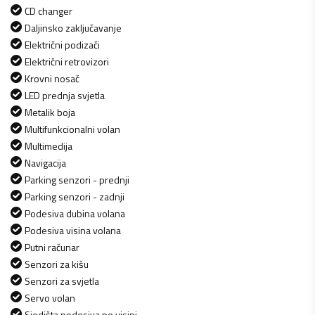
CD changer
Daljinsko zaključavanje
Električni podizači
Električni retrovizori
Krovni nosač
LED prednja svjetla
Metalik boja
Multifunkcionalni volan
Multimedija
Navigacija
Parking senzori - prednji
Parking senzori - zadnji
Podesiva dubina volana
Podesiva visina volana
Putni računar
Senzori za kišu
Senzori za svjetla
Servo volan
Sjedišta podesiva po visini