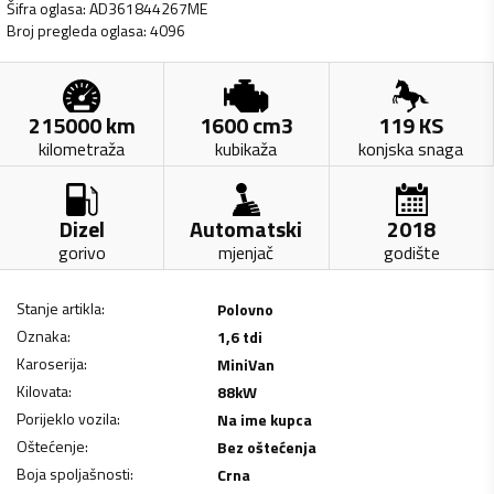
Šifra oglasa
:
AD361844267ME
Broj pregleda oglasa
:
4096
215000
km
1600
cm3
119
KS
kilometraža
kubikaža
konjska snaga
Dizel
Automatski
2018
gorivo
mjenjač
godište
Stanje artikla
:
Polovno
Oznaka
:
1,6 tdi
Karoserija
:
MiniVan
Kilovata
:
88
kW
Porijeklo vozila
:
Na ime kupca
Oštećenje
:
Bez oštećenja
Boja spoljašnosti
:
Crna