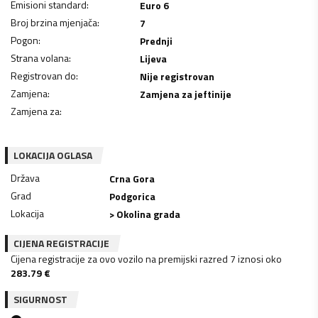
Emisioni standard
:
Euro 6
Broj brzina mjenjača
:
7
Pogon
:
Prednji
Strana volana
:
Lijeva
Registrovan do
:
Nije registrovan
Zamjena
:
Zamjena za jeftinije
Zamjena za
:
LOKACIJA OGLASA
Država
Crna Gora
Grad
Podgorica
Lokacija
> Okolina grada
CIJENA REGISTRACIJE
Cijena registracije za ovo vozilo na premijski razred 7 iznosi oko
283.79
€
SIGURNOST