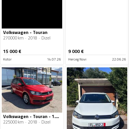
Volkswagen - Touran
270000 km
2018
Dizel
15 000
€
9 000
€
Kotor
14.07.26
Herceg Novi
22.06.26
Volkswagen - Touran - 1.6 tdi
225000 km
2018
Dizel