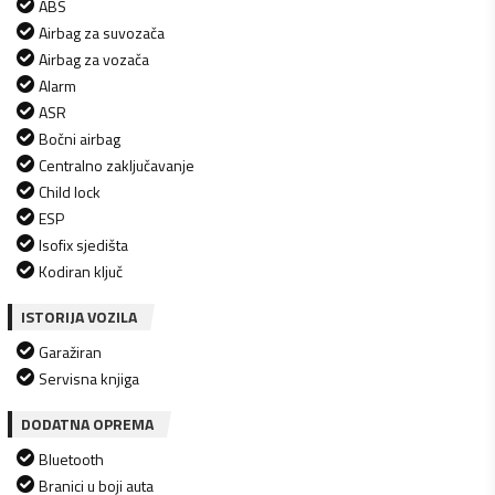
ABS
Airbag za suvozača
Airbag za vozača
Alarm
ASR
Bočni airbag
Centralno zaključavanje
Child lock
ESP
Isofix sjedišta
Kodiran ključ
ISTORIJA VOZILA
Garažiran
Servisna knjiga
DODATNA OPREMA
Bluetooth
Branici u boji auta