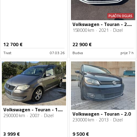
PLAĆEN OGLAS
Volkswagen - Touran - 2.0 TDI
158000 km
2021
Dizel
12 700
€
22 900
€
Tivat
07.03.26
Budva
prije 7 h
Volkswagen - Touran - 1.9 TDI
Volkswagen - Touran - 2.0
290000 km
2007
Dizel
230000 km
2013
Dizel
3 999
€
9 500
€