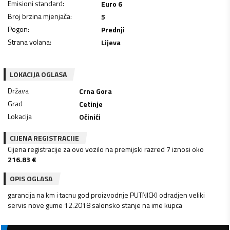
Emisioni standard
:
Euro 6
Broj brzina mjenjača
:
5
Pogon
:
Prednji
Strana volana
:
Lijeva
LOKACIJA OGLASA
Država
Crna Gora
Grad
Cetinje
Lokacija
Očinići
CIJENA REGISTRACIJE
Cijena registracije za ovo vozilo na premijski razred 7 iznosi oko
216.83
€
OPIS OGLASA
garancija na km i tacnu god proizvodnje PUTNICKI odradjen veliki
servis nove gume 12.2018 salonsko stanje na ime kupca