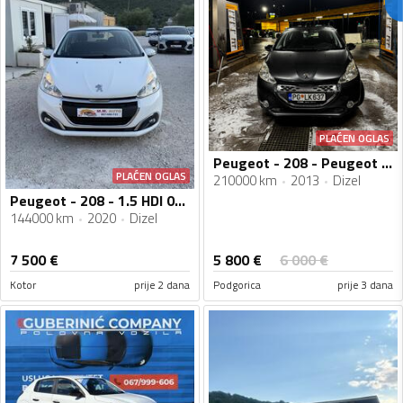
PLAĆEN OGLAS
Peugeot - 208 - Peugeot - 208 - 1.4 E-HDI
PLAĆEN OGLAS
210000 km
2013
Dizel
Peugeot - 208 - 1.5 HDI 07/2020g
144000 km
2020
Dizel
5 800
€
7 500
€
6 000
€
Kotor
prije 2 dana
Podgorica
prije 3 dana