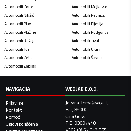
Automobili
Kotor
Automobili
Mojkovac
Automobili
Nikšić
Automobili
Petnjica
Automobili
Plav
Automobili
Pljevlja
Automobili
Plužine
Automobili
Podgorica
Automobili
Rožaje
Automobili
Tivat
Automobili
Tuzi
Automobili
Ulcinj
Automobili
Zeta
Automobili
Šavnik
Automobili
Žabljak
NAVIGACIJA
WEBLAB D.O.O.
Jovana Tomaševića 1,
Prijavi se
Bar, 85000
Kontakt
Crna Gora
Pomoć
PIB: 03007448
Uslovi korišćenja
+382 (0) 67 312 555
Politika privatnosti