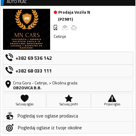
AUTO PLAC
Prodaja Vozila N
(
PZ981
)
Cetinje
+382 69 536 142
+382 68 033 111
Crna Gora
-
Cetinje
,
> Okolina grada
OBZOVICA B.B.
Sačuvaj oglas
Sačuvaj profil
Prijavi oglas
Pogledaj sve oglase prodavca
Pogledaj oglase iz tvoje okoline