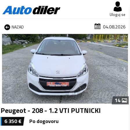
Uloguj se
04.08.2026
NAZAD
1 od 14
14
Peugeot - 208 - 1.2 VTI PUTNICKI
6 350
€
Po dogovoru