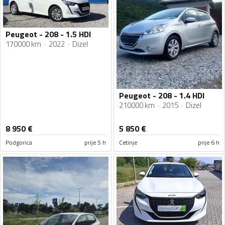
Peugeot - 208 - 1.5 HDI
170000 km
2022
Dizel
Peugeot - 208 - 1.4 HDI
210000 km
2015
Dizel
8 950
€
5 850
€
Podgorica
prije 5 h
Cetinje
prije 6 h