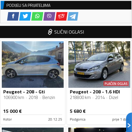
PODIJELI SA PRIJATELJIMA
SLIČNI OGLASI
PLAĆEN OGLAS
Peugeot - 208 - Gti
Peugeot - 208 - 1.6 HDI
106900 km
2018
Benzin
218800 km
2014
Dizel
15 000
€
5 680
€
Kotor
20.12.25
Podgorica
prije 1 dan