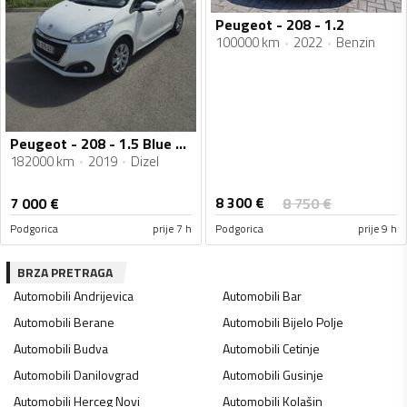
Peugeot - 208 - 1.2
100000 km
2022
Benzin
Peugeot - 208 - 1.5 Blue HDI
182000 km
2019
Dizel
8 300
€
7 000
€
8 750
€
Podgorica
prije 7 h
Podgorica
prije 9 h
BRZA PRETRAGA
Automobili
Andrijevica
Automobili
Bar
Automobili
Berane
Automobili
Bijelo Polje
Automobili
Budva
Automobili
Cetinje
Automobili
Danilovgrad
Automobili
Gusinje
Automobili
Herceg Novi
Automobili
Kolašin