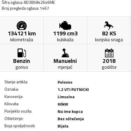
Šifra oglasa
:
AD385842646ME
Broj pregleda oglasa
:
1467
134121
km
1199
cm3
82
KS
kilometraža
kubikaža
konjska snaga
Benzin
Manuelni
2018
gorivo
mjenjač
godište
Stanje artikla
:
Polovno
Oznaka
:
1.2 VTI PUTNICKI
Karoserija
:
Limuzina
Kilovata
:
60
kW
Porijeklo vozila
:
Na ime kupca
Oštećenje
:
Bez oštećenja
Boja spoljašnosti
:
Bijela