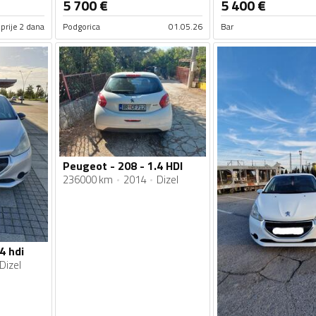
5 700
€
5 400
€
prije 2 dana
Podgorica
01.05.26
Bar
Peugeot - 208 - 1.4 HDI
236000 km
2014
Dizel
4 hdi
Dizel