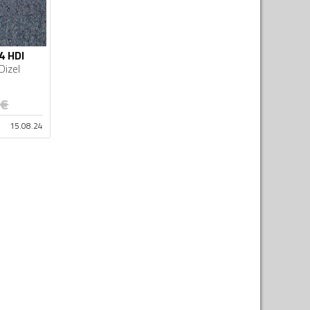
4 HDI
Dizel
€
15.08.24