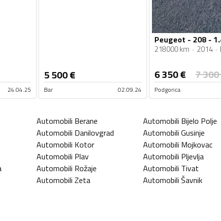
Peugeot - 208 - 1.
218000 km
2014
6 350
€
7 300
5 500
€
24.04.25
Bar
02.09.24
Podgorica
Automobili
Berane
Automobili
Bijelo Polje
Automobili
Danilovgrad
Automobili
Gusinje
Automobili
Kotor
Automobili
Mojkovac
Automobili
Plav
Automobili
Pljevlja
a
Automobili
Rožaje
Automobili
Tivat
Automobili
Zeta
Automobili
Šavnik