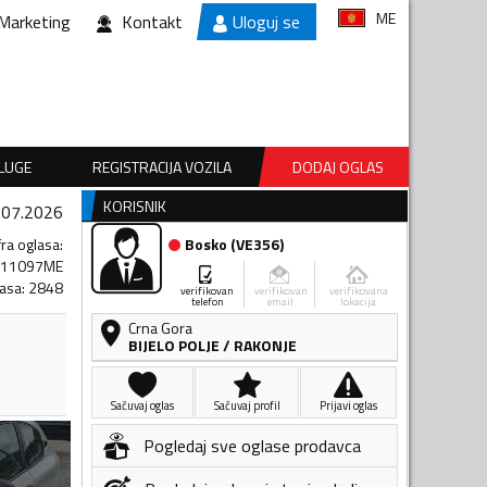
ME
Marketing
Kontakt
Uloguj se
SLUGE
REGISTRACIJA VOZILA
DODAJ OGLAS
KORISNIK
.07.2026
fra oglasa
:
Bosko
(
VE356
)
011097ME
lasa
:
2848
verifikovan
verifikovan
verifikovana
telefon
email
lokacija
Crna Gora
BIJELO POLJE
/
RAKONJE
Sačuvaj oglas
Sačuvaj profil
Prijavi oglas
Pogledaj sve oglase prodavca