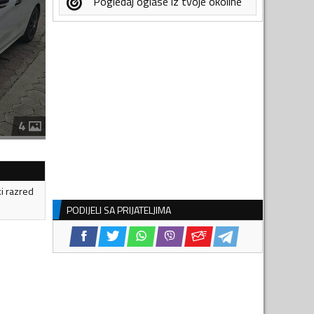
Pogledaj oglase iz tvoje okoline
4
ki razred
PODIJELI SA PRIJATELJIMA