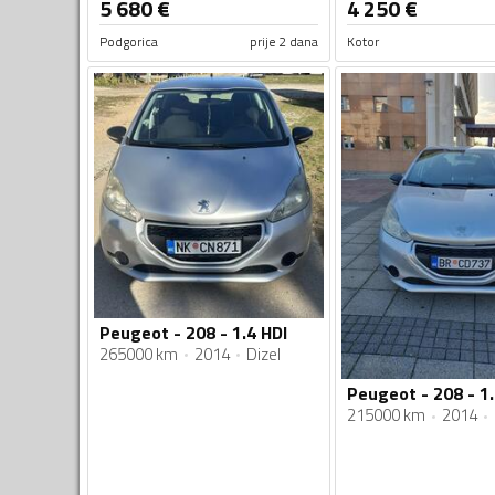
5 680
€
4 250
€
Podgorica
prije 2 dana
Kotor
Peugeot - 208 - 1.4 HDI
265000 km
2014
Dizel
Peugeot - 208 - 1.
215000 km
2014