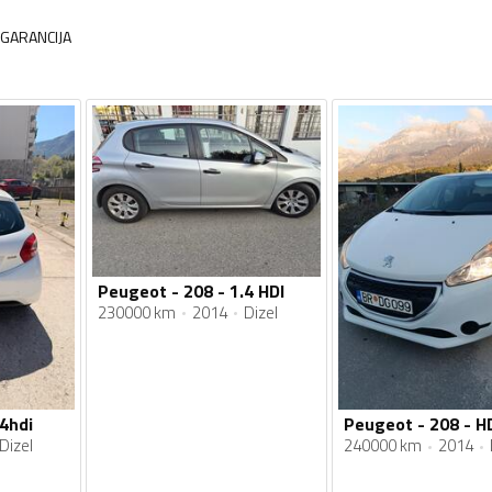
..GARANCIJA
Peugeot - 208 - 1.4 HDI
230000 km
2014
Dizel
4hdi
Peugeot - 208 - H
Dizel
240000 km
2014