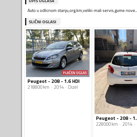
OPIS OGLASA
Auto u odlicnom stanju,org.km,veliki-mali servis,gume nove
SLIČNI OGLASI
PLAĆEN OGLAS
Peugeot - 208 - 1.6 HDI
218800 km
2014
Dizel
Peugeot - 208 - 1.
228000 km
2014