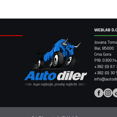
WEBLAB D.O
Jovana Toma
Bar, 85000
Crna Gora
PIB: 03007
+382 (0) 67
+382 (0) 30
info@autodi