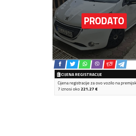
CIJENA REGISTRACIJE
Cijena registracije za ovo vozilo na premijs
7 iznosi oko
221.27
€