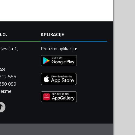
.O.
APLIKACIJE
ševića 1,
Preuzmi aplikaciju
:
448
 312 555
 550 099
ler.me