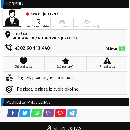
KORISNIK
Aco D.
(
FU3297
)
verifikovan telefon
verifikovan email
verifikovana lokacija
Crna Gora
PODGORICA
/
PODGORICA (UŽI DIO)
+382 68 113 448
Aktivan
Sačuvaj oglas
Sačuvaj profil
Prijavi oglas
Pogledaj sve oglase prodavca
Pogledaj oglase iz tvoje okoline
PODIJELI SA PRIJATELJIMA
SLIČNI OGLASI