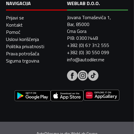
NAVIGACIJA
WEBLAB D.O.O.
Jovana Tomaševića 1,
Prijavi se
Bar, 85000
Kontakt
Crna Gora
Pomoć
PIB: 03007448
Uslovi korišćenja
+382 (0) 67 312 555
Politika privatnosti
+382 (0) 30 550 099
Prava potrošača
info@autodiler.me
Sigurna trgovina
AutoDiler.me je dio
WebLab Grupe