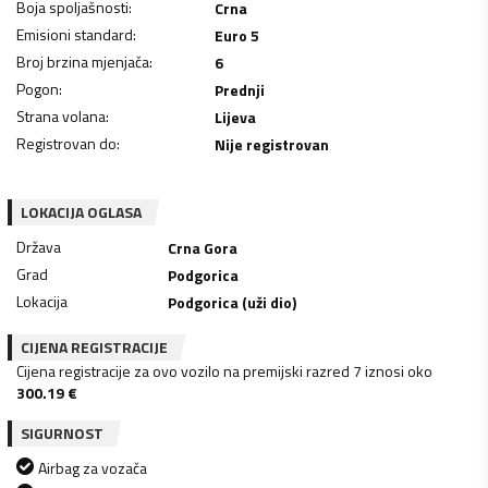
Boja spoljašnosti
:
Crna
Emisioni standard
:
Euro 5
Broj brzina mjenjača
:
6
Pogon
:
Prednji
Strana volana
:
Lijeva
Registrovan do
:
Nije registrovan
LOKACIJA OGLASA
Država
Crna Gora
Grad
Podgorica
Lokacija
Podgorica (uži dio)
CIJENA REGISTRACIJE
Cijena registracije za ovo vozilo na premijski razred 7 iznosi oko
300.19
€
SIGURNOST
Airbag za vozača