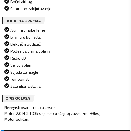
Bočni airbag
Centralno zaključavanje
DODATNA OPREMA
Aluminijumske felne
Branici u boji auta
Električni podizači
Podesiva visina volana
Radio CD
Servo volan
Svjetla za maglu
Tempomat
Zatamljena stakla
OPIS OGLASA
Neregistrovan, crkao alanser..
Motor 2.0 HDI 103kw ( u saobraćajnoj zavedeno 93kw)
Motor odličan.