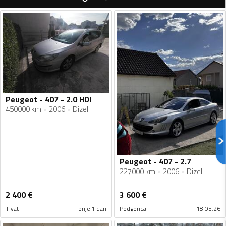
Peugeot - 407 - 2.0 HDI
450000 km
2006
Dizel
Peugeot - 407 - 2.7
227000 km
2006
Dizel
2 400
€
3 600
€
Tivat
prije 1 dan
Podgorica
18.05.26