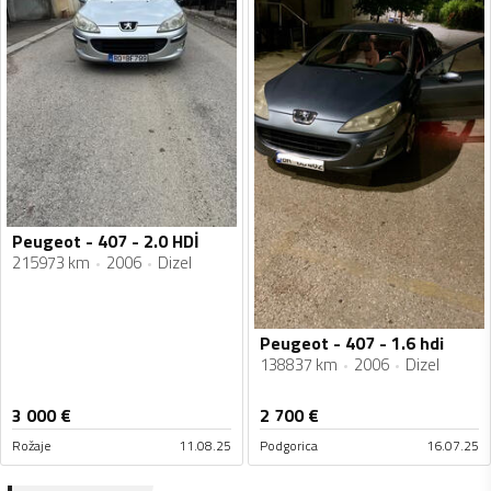
Peugeot - 407 - 2.0 HDİ
215973 km
2006
Dizel
Peugeot - 407 - 1.6 hdi
138837 km
2006
Dizel
3 000
€
2 700
€
Rožaje
11.08.25
Podgorica
16.07.25