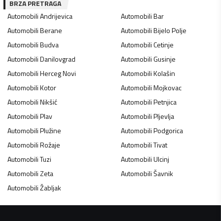
BRZA PRETRAGA
Automobili
Andrijevica
Automobili
Bar
Automobili
Berane
Automobili
Bijelo Polje
Automobili
Budva
Automobili
Cetinje
Automobili
Danilovgrad
Automobili
Gusinje
Automobili
Herceg Novi
Automobili
Kolašin
Automobili
Kotor
Automobili
Mojkovac
Automobili
Nikšić
Automobili
Petnjica
Automobili
Plav
Automobili
Pljevlja
Automobili
Plužine
Automobili
Podgorica
Automobili
Rožaje
Automobili
Tivat
Automobili
Tuzi
Automobili
Ulcinj
Automobili
Zeta
Automobili
Šavnik
Automobili
Žabljak