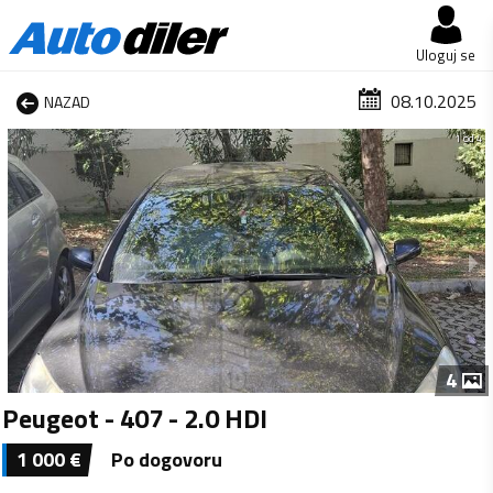
Uloguj se
08.10.2025
NAZAD
1 od 4
4
Peugeot - 407 - 2.0 HDI
1 000
€
Po dogovoru