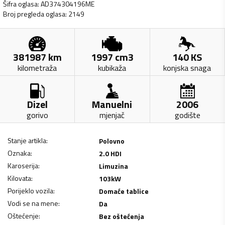
Šifra oglasa
:
AD374304196ME
Broj pregleda oglasa
:
2149
381987
km
1997
cm3
140
KS
kilometraža
kubikaža
konjska snaga
Dizel
Manuelni
2006
gorivo
mjenjač
godište
Stanje artikla
:
Polovno
Oznaka
:
2.0 HDI
Karoserija
:
Limuzina
Kilovata
:
103
kW
Porijeklo vozila
:
Domaće tablice
Vodi se na mene
:
Da
Oštećenje
:
Bez oštećenja