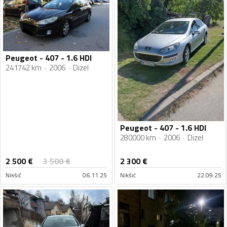
Peugeot - 407 - 1.6 HDI
241742 km
2006
Dizel
Peugeot - 407 - 1.6 HDI
280000 km
2006
Dizel
2 500
€
3 500
€
2 300
€
Nikšić
06.11.25
Nikšić
22.09.25