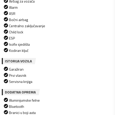
Airbag za vozača
Alarm
ASR
Bočni airbag
Centralno zaključavanje
Child lock
ESP
Isofix sjedišta
Kodiran ključ
ISTORIJA VOZILA
Garažiran
Prvi vlasnik
Servisna knjiga
DODATNA OPREMA
Aluminijumske felne
Bluetooth
Branici u boji auta