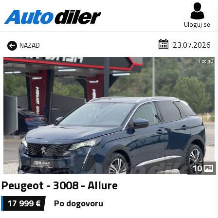
Uloguj se
23.07.2026
NAZAD
1 od 10
10
Peugeot - 3008 - Allure
17 999
€
Po dogovoru