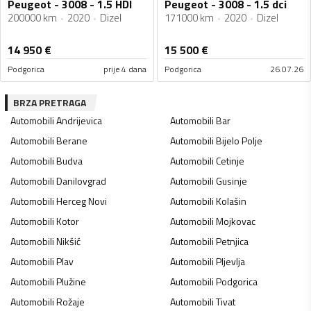
Peugeot - 3008 - 1.5 HDI
Peugeot - 3008 - 1.5 dci
200000 km
2020
Dizel
171000 km
2020
Dizel
14 950
€
15 500
€
Podgorica
prije 4 dana
Podgorica
26.07.26
BRZA PRETRAGA
Automobili
Andrijevica
Automobili
Bar
Automobili
Berane
Automobili
Bijelo Polje
Automobili
Budva
Automobili
Cetinje
Automobili
Danilovgrad
Automobili
Gusinje
Automobili
Herceg Novi
Automobili
Kolašin
Automobili
Kotor
Automobili
Mojkovac
Automobili
Nikšić
Automobili
Petnjica
Automobili
Plav
Automobili
Pljevlja
Automobili
Plužine
Automobili
Podgorica
Automobili
Rožaje
Automobili
Tivat