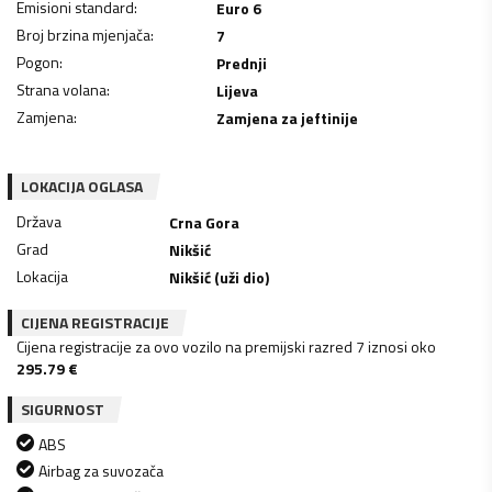
Emisioni standard
:
Euro 6
Broj brzina mjenjača
:
7
Pogon
:
Prednji
Strana volana
:
Lijeva
Zamjena
:
Zamjena za jeftinije
LOKACIJA OGLASA
Država
Crna Gora
Grad
Nikšić
Lokacija
Nikšić (uži dio)
CIJENA REGISTRACIJE
Cijena registracije za ovo vozilo na premijski razred 7 iznosi oko
295.79
€
SIGURNOST
ABS
Airbag za suvozača