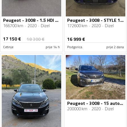
Peugeot - 3008 - 1.5 HDI Automatic
Peugeot - 3008 - STYLE 1.5 HDI
166700 km
2020
Dizel
172600 km
2020
Dizel
17 150
€
18 300
€
16 999
€
Cetinje
prije 14 h
Podgorica
prije 2 dana
Peugeot - 3008 - 15 automatik
200000 km
2020
Dizel