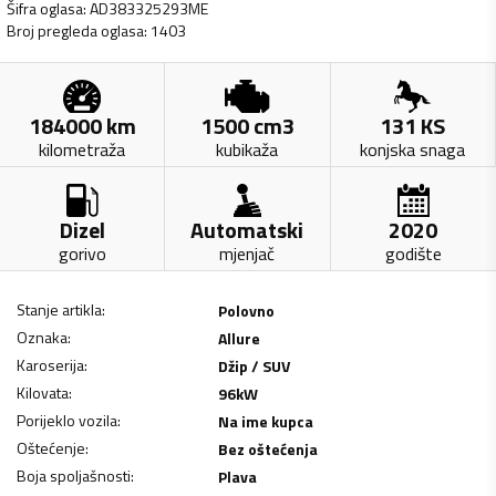
Šifra oglasa
:
AD383325293ME
Broj pregleda oglasa
:
1403
184000
km
1500
cm3
131
KS
kilometraža
kubikaža
konjska snaga
Dizel
Automatski
2020
gorivo
mjenjač
godište
Stanje artikla
:
Polovno
Oznaka
:
Allure
Karoserija
:
Džip / SUV
Kilovata
:
96
kW
Porijeklo vozila
:
Na ime kupca
Oštećenje
:
Bez oštećenja
Boja spoljašnosti
:
Plava