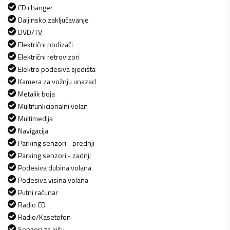
CD changer
Daljinsko zaključavanje
DVD/TV
Električni podizači
Električni retrovizori
Elektro podesiva sjedišta
Kamera za vožnju unazad
Metalik boja
Multifunkcionalni volan
Multimedija
Navigacija
Parking senzori - prednji
Parking senzori - zadnji
Podesiva dubina volana
Podesiva visina volana
Putni računar
Radio CD
Radio/Kasetofon
Senzori za kišu