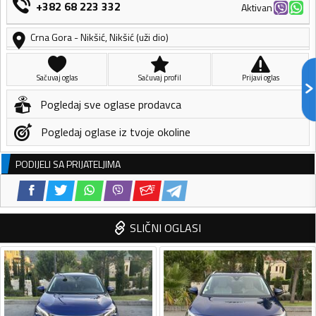
+382 68 223 332
Aktivan
Crna Gora
-
Nikšić
,
Nikšić (uži dio)
Sačuvaj oglas
Sačuvaj profil
Prijavi oglas
Pogledaj sve oglase prodavca
Pogledaj oglase iz tvoje okoline
PODIJELI SA PRIJATELJIMA
SLIČNI OGLASI