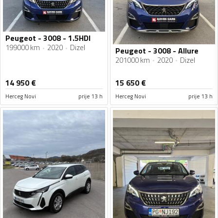
Peugeot - 3008 - 1.5HDI
199000 km
2020
Dizel
Peugeot - 3008 - Allure
201000 km
2020
Dizel
14 950
€
15 650
€
Herceg Novi
prije 13 h
Herceg Novi
prije 13 h