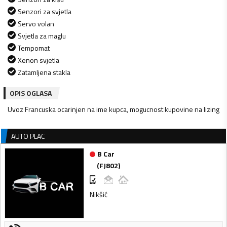
Senzori za svjetla
Servo volan
Svjetla za maglu
Tempomat
Xenon svjetla
Zatamljena stakla
OPIS OGLASA
Uvoz Francuska ocarinjen na ime kupca, mogucnost kupovine na lizing
AUTO PLAC
B Car
(
FJ802
)
Nikšić