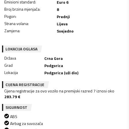
Emisioni standard
:
Euro 6
Broj brzina mjenjača
:
8
Pogon
:
Prednji
Strana volana
:
Lijeva
Zamjena
:
Svejedno
LOKACIJA OGLASA
Država
Crna Gora
Grad
Podgorica
Lokacija
Podgorica (uži dio)
CIJENA REGISTRACIJE
Cijena registracije za ovo vozilo na premijski razred 7 iznosi oko
283.79
€
SIGURNOST
ABS
Airbag za suvozača