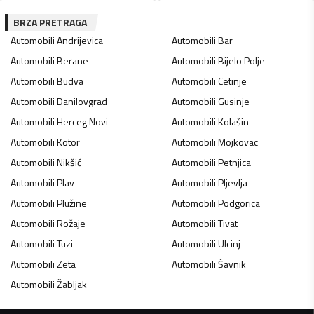
BRZA PRETRAGA
Automobili
Andrijevica
Automobili
Bar
Automobili
Berane
Automobili
Bijelo Polje
Automobili
Budva
Automobili
Cetinje
Automobili
Danilovgrad
Automobili
Gusinje
Automobili
Herceg Novi
Automobili
Kolašin
Automobili
Kotor
Automobili
Mojkovac
Automobili
Nikšić
Automobili
Petnjica
Automobili
Plav
Automobili
Pljevlja
Automobili
Plužine
Automobili
Podgorica
Automobili
Rožaje
Automobili
Tivat
Automobili
Tuzi
Automobili
Ulcinj
Automobili
Zeta
Automobili
Šavnik
Automobili
Žabljak