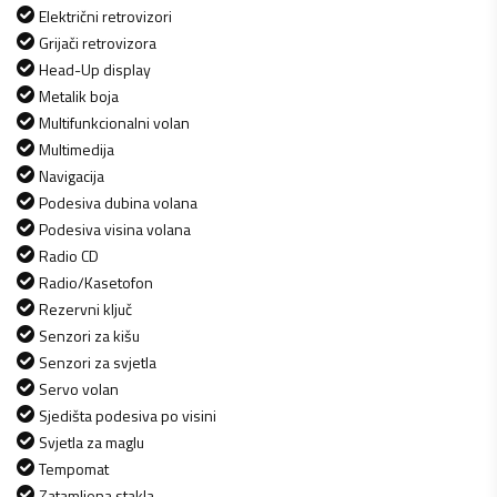
Električni retrovizori
Grijači retrovizora
Head-Up display
Metalik boja
Multifunkcionalni volan
Multimedija
Navigacija
Podesiva dubina volana
Podesiva visina volana
Radio CD
Radio/Kasetofon
Rezervni ključ
Senzori za kišu
Senzori za svjetla
Servo volan
Sjedišta podesiva po visini
Svjetla za maglu
Tempomat
Zatamljena stakla