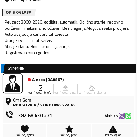
OPIS OGLASA
Peugeot 3008, 2020. godište, automatik. Odlično stanje, redovno
održavan i maksimalno očuvan. Bez ulaganja,Moguca svaka provjera
Auto posjeduje car vertikal izvjestaj
Uradjen veliki i mali servis
Stavljen lanac 8mm racun i garancija
KORISNIK
Aleksa
(
DA8867
)
verifikovan telefon
verifikovan email
verifikovana lokacija
Crna Gora
PODGORICA
/
> OKOLINA GRADA
+382 68 430 271
Aktivan
Sačuvaj oglas
Sačuvaj profil
Prijavi oglas