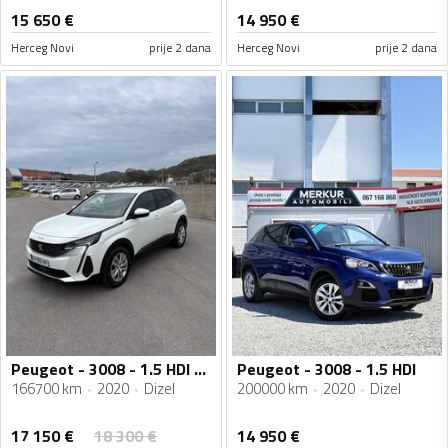
15 650
€
14 950
€
Herceg Novi
prije 2 dana
Herceg Novi
prije 2 dana
Peugeot - 3008 - 1.5 HDI Automatic
Peugeot - 3008 - 1.5 HDI
166700 km
2020
Dizel
200000 km
2020
Dizel
17 150
€
18 300
€
14 950
€