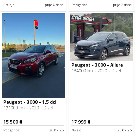
Cetinje
prije 4 dana
Podgorica
prije 7 dana
Peugeot - 3008 - Allure
184000 km
2020
Dizel
Peugeot - 3008 - 1.5 dci
171000 km
2020
Dizel
15 500
€
17 999
€
Podgorica
26.07.26
Nikšić
23.07.26