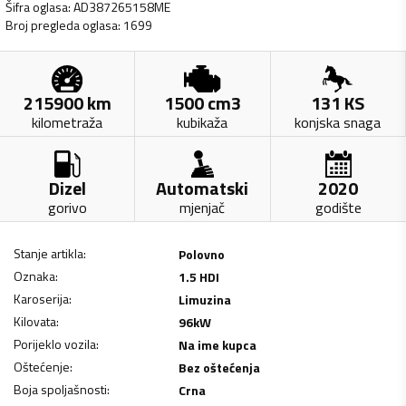
Šifra oglasa
:
AD387265158ME
Broj pregleda oglasa
:
1699
215900
km
1500
cm3
131
KS
kilometraža
kubikaža
konjska snaga
Dizel
Automatski
2020
gorivo
mjenjač
godište
Stanje artikla
:
Polovno
Oznaka
:
1.5 HDI
Karoserija
:
Limuzina
Kilovata
:
96
kW
Porijeklo vozila
:
Na ime kupca
Oštećenje
:
Bez oštećenja
Boja spoljašnosti
:
Crna