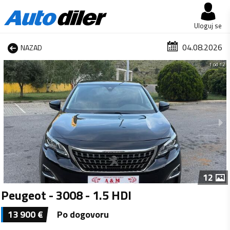
Uloguj se
04.08.2026
NAZAD
1 od 12
12
Peugeot - 3008 - 1.5 HDI
13 900
€
Po dogovoru