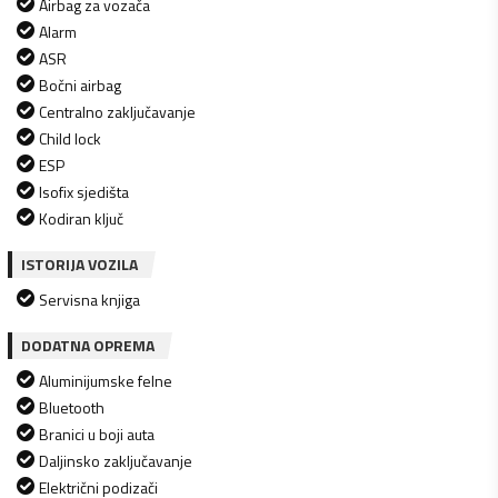
Airbag za vozača
Alarm
ASR
Bočni airbag
Centralno zaključavanje
Child lock
ESP
Isofix sjedišta
Kodiran ključ
ISTORIJA VOZILA
Servisna knjiga
DODATNA OPREMA
Aluminijumske felne
Bluetooth
Branici u boji auta
Daljinsko zaključavanje
Električni podizači