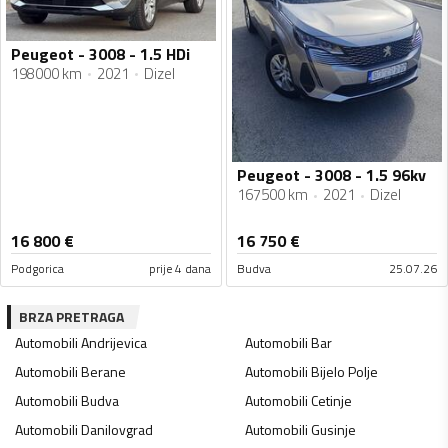
Peugeot - 3008 - 1.5 HDi
198000 km
2021
Dizel
Peugeot - 3008 - 1.5 96kv
167500 km
2021
Dizel
16 800
€
16 750
€
Podgorica
prije 4 dana
Budva
25.07.26
BRZA PRETRAGA
Automobili
Andrijevica
Automobili
Bar
Automobili
Berane
Automobili
Bijelo Polje
Automobili
Budva
Automobili
Cetinje
Automobili
Danilovgrad
Automobili
Gusinje