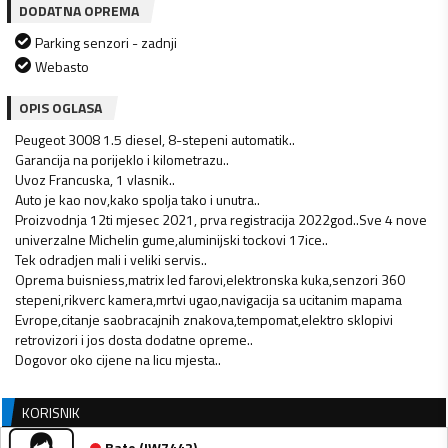
DODATNA OPREMA
Parking senzori - zadnji
Webasto
OPIS OGLASA
Peugeot 3008 1.5 diesel, 8-stepeni automatik..
Garancija na porijeklo i kilometrazu..
Uvoz Francuska, 1 vlasnik..
Auto je kao nov,kako spolja tako i unutra..
Proizvodnja 12ti mjesec 2021, prva registracija 2022god..Sve 4 nove
univerzalne Michelin gume,aluminijski tockovi 17ice..
Tek odradjen mali i veliki servis..
Oprema buisniess,matrix led farovi,elektronska kuka,senzori 360
stepeni,rikverc kamera,mrtvi ugao,navigacija sa ucitanim mapama
Evrope,citanje saobracajnih znakova,tempomat,elektro sklopivi
retrovizori i jos dosta dodatne opreme..
Dogovor oko cijene na licu mjesta..
KORISNIK
Bato
(
IW7442
)