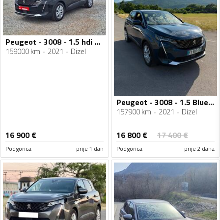
Peugeot - 3008 - 1.5 hdi automatik
159000 km
2021
Dizel
Peugeot - 3008 - 1.5 BlueHDI
157900 km
2021
Dizel
16 800
€
16 900
€
17 400
€
Podgorica
prije 1 dan
Podgorica
prije 2 dana