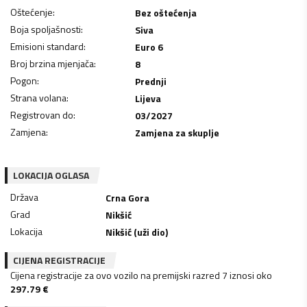
Oštećenje
:
Bez oštećenja
Boja spoljašnosti
:
Siva
Emisioni standard
:
Euro 6
Broj brzina mjenjača
:
8
Pogon
:
Prednji
Strana volana
:
Lijeva
Registrovan do
:
03/2027
Zamjena
:
Zamjena za skuplje
LOKACIJA OGLASA
Država
Crna Gora
Grad
Nikšić
Lokacija
Nikšić (uži dio)
CIJENA REGISTRACIJE
Cijena registracije za ovo vozilo na premijski razred 7 iznosi oko
297.79
€