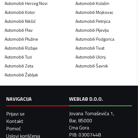
Automobili
Herceg Novi
Automobili
Kolašin
Automobili
Kotor
Automobili
Mojkovac
Automobili
Nikšić
Automobili
Petnjica
Automobili
Plav
Automobili
Pljevlja
Automobili
Plužine
Automobili
Podgorica
Automobili
Rožaje
Automobili
Tivat
Automobili
Tuzi
Automobili
Ulcinj
Automobili
Zeta
Automobili
Šavnik
Automobili
Žabljak
NAVIGACIJA
WEBLAB D.O.O.
Jovana Tomaševića 1,
Prijavi se
Bar, 85000
Kontakt
Crna Gora
Pomoć
PIB: 03007448
Uslovi korišćenja