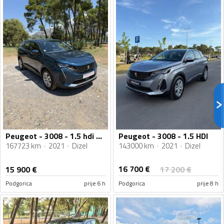
Peugeot - 3008 - 1.5 hdi Automatik
Peugeot - 3008 - 1.5 HDI
167723 km
2021
Dizel
143000 km
2021
Dizel
16 700
€
15 900
€
17 200
€
Podgorica
prije 6 h
Podgorica
prije 8 h