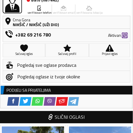
verifikovan telefon
verifikovan email
verifikovana lokacija
Crna Gora
NIKŠIĆ
/
NIKŠIĆ (UŽI DIO)
+382 69 216 780
Aktivan
Sačuvaj oglas
Sačuvaj profil
Prijavi oglas
Pogledaj sve oglase prodavca
Pogledaj oglase iz tvoje okoline
PODIJELI SA PRIJATELJIMA
SLIČNI OGLASI