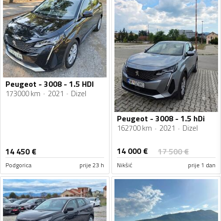
Peugeot - 3008 - 1.5 HDI
173000 km
2021
Dizel
Peugeot - 3008 - 1.5 hDi
162700 km
2021
Dizel
14 000
€
14 450
€
17 500
€
Podgorica
prije 23 h
Nikšić
prije 1 dan