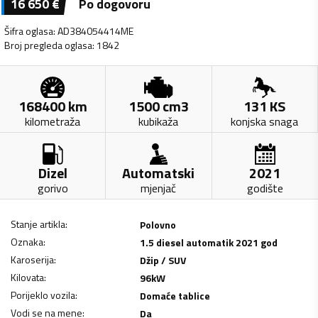
16 650
€
Po dogovoru
Šifra oglasa
:
AD384054414ME
Broj pregleda oglasa
:
1842
168400
km
1500
cm3
131
KS
kilometraža
kubikaža
konjska snaga
Dizel
Automatski
2021
gorivo
mjenjač
godište
Stanje artikla
:
Polovno
Oznaka
:
1.5 diesel automatik 2021 god
Karoserija
:
Džip / SUV
Kilovata
:
96
kW
Porijeklo vozila
:
Domaće tablice
Vodi se na mene
:
Da